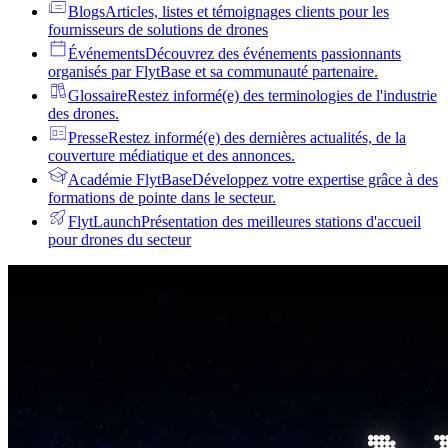
Blogs
Articles, listes et témoignages clients pour les
fournisseurs de solutions de drones
Événements
Découvrez des événements passionnants
organisés par FlytBase et sa communauté partenaire.
Glossaire
Restez informé(e) des terminologies de l'industrie
des drones.
Presse
Restez informé(e) des dernières actualités, de la
couverture médiatique et des annonces.
Académie FlytBase
Développez votre expertise grâce à des
formations de pointe dans le secteur.
FlytLaunch
Présentation des meilleures stations d'accueil
pour drones du secteur