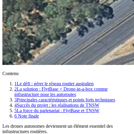
Contenu
1
Le défi : gérer le réseau routier australien
2
La solution : FlytBase + Drone-in-a-box comme
infrastructure pour les autoroutes
3
Principales caractéristiques et points forts techniques
4
Succès du projet : les réalisations de TNSW
5
La force du partenariat : FlytBase et TNSW
6
‍ ‍Note finale
Les drones autonomes deviennent un élément essentiel des
infrastructures routières.