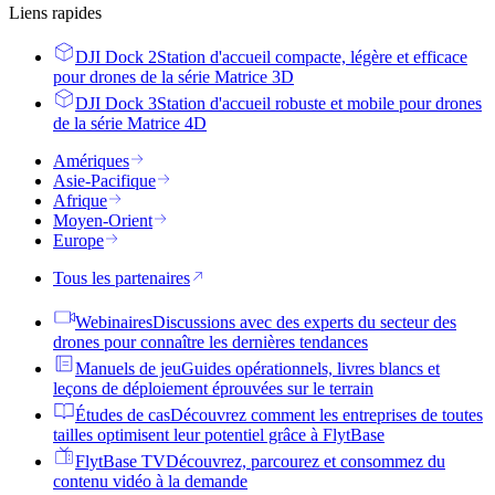
Liens rapides
DJI Dock 2
Station d'accueil compacte, légère et efficace
pour drones de la série Matrice 3D
DJI Dock 3
Station d'accueil robuste et mobile pour drones
de la série Matrice 4D
Amériques
Asie-Pacifique
Afrique
Moyen-Orient
Europe
Tous les partenaires
Webinaires
Discussions avec des experts du secteur des
drones pour connaître les dernières tendances
Manuels de jeu
Guides opérationnels, livres blancs et
leçons de déploiement éprouvées sur le terrain
Études de cas
Découvrez comment les entreprises de toutes
tailles optimisent leur potentiel grâce à FlytBase
FlytBase TV
Découvrez, parcourez et consommez du
contenu vidéo à la demande