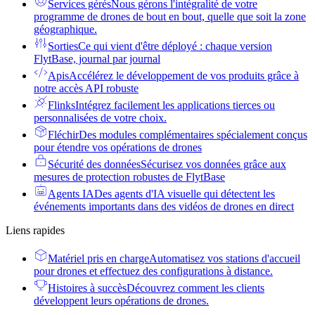
Services gérés
Nous gérons l'intégralité de votre
programme de drones de bout en bout, quelle que soit la zone
géographique.
Sorties
Ce qui vient d'être déployé : chaque version
FlytBase, journal par journal
Apis
Accélérez le développement de vos produits grâce à
notre accès API robuste
Flinks
Intégrez facilement les applications tierces ou
personnalisées de votre choix.
Fléchir
Des modules complémentaires spécialement conçus
pour étendre vos opérations de drones
Sécurité des données
Sécurisez vos données grâce aux
mesures de protection robustes de FlytBase
Agents IA
Des agents d'IA visuelle qui détectent les
événements importants dans des vidéos de drones en direct
Liens rapides
Matériel pris en charge
Automatisez vos stations d'accueil
pour drones et effectuez des configurations à distance.
Histoires à succès
Découvrez comment les clients
développent leurs opérations de drones.