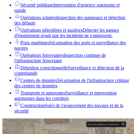
Sécurité publique
Intervention d'urgence autonome et
rapide
Opérations solaires
Inspection des panneaux et détection
des défauts
Opérations pétrolières et gazières
Détecter les pannes
d'équipement avant que les incidents ne s'aggravent.
Ports maritimes
Sécurisation des ports et surveillance des
navires
Opérations ferroviaires
Inspection continue de
l'infrastructure ferroviaire
Détention correctionnelle
Surveillance et détection de la
contrebande
Centres de données
Sécurisation de l'infrastructure critique
des centres de données
Transports et autoroutes
Surveillance et intervention
autonomes dans les corridors
Construction
Suivi de l'avancement des travaux et de la
sécurité