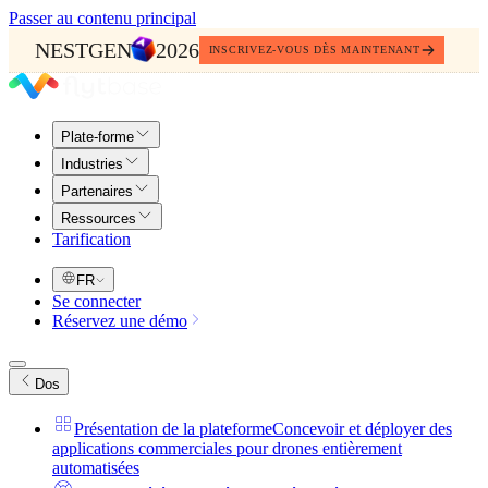
Passer au contenu principal
NESTGEN
2026
INSCRIVEZ-VOUS DÈS MAINTENANT
Plate-forme
Industries
Partenaires
Ressources
Tarification
FR
Se connecter
Réservez une démo
Dos
Présentation de la plateforme
Concevoir et déployer des
applications commerciales pour drones entièrement
automatisées