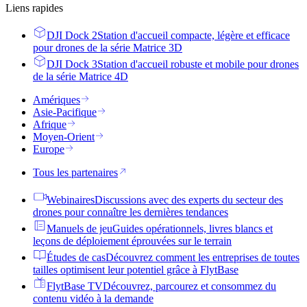
Liens rapides
DJI Dock 2
Station d'accueil compacte, légère et efficace
pour drones de la série Matrice 3D
DJI Dock 3
Station d'accueil robuste et mobile pour drones
de la série Matrice 4D
Amériques
Asie-Pacifique
Afrique
Moyen-Orient
Europe
Tous les partenaires
Webinaires
Discussions avec des experts du secteur des
drones pour connaître les dernières tendances
Manuels de jeu
Guides opérationnels, livres blancs et
leçons de déploiement éprouvées sur le terrain
Études de cas
Découvrez comment les entreprises de toutes
tailles optimisent leur potentiel grâce à FlytBase
FlytBase TV
Découvrez, parcourez et consommez du
contenu vidéo à la demande