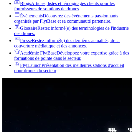
Blogs
Articles, listes et témoignages clients pour les
fournisseurs de solutions de drones
Événements
Découvrez des événements passionnants
organisés par FlytBase et sa communauté partenaire.
Glossaire
Restez informé(e) des terminologies de l'industrie
des drones.
Presse
Restez informé(e) des dernières actualités, de la
couverture médiatique et des annonces.
Académie FlytBase
Développez votre expertise grâce à des
formations de pointe dans le secteur.
FlytLaunch
Présentation des meilleures stations d'accueil
pour drones du secteur