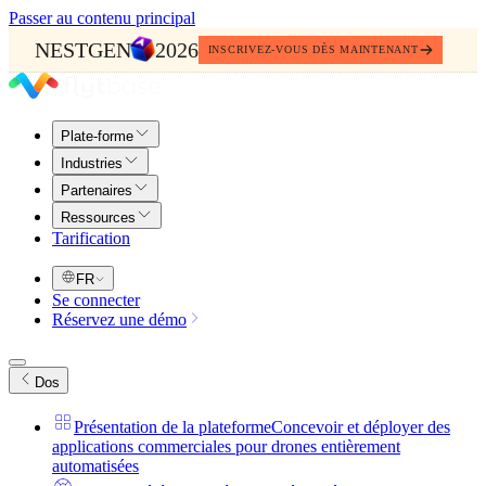
Passer au contenu principal
NESTGEN
2026
INSCRIVEZ-VOUS DÈS MAINTENANT
Plate-forme
Industries
Partenaires
Ressources
Tarification
FR
Se connecter
Réservez une démo
Dos
Présentation de la plateforme
Concevoir et déployer des
applications commerciales pour drones entièrement
automatisées