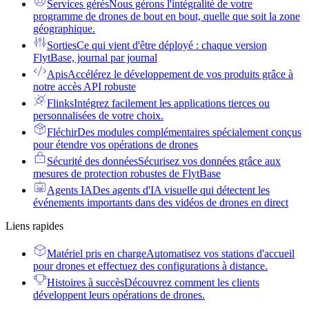
Services gérés
Nous gérons l'intégralité de votre
programme de drones de bout en bout, quelle que soit la zone
géographique.
Sorties
Ce qui vient d'être déployé : chaque version
FlytBase, journal par journal
Apis
Accélérez le développement de vos produits grâce à
notre accès API robuste
Flinks
Intégrez facilement les applications tierces ou
personnalisées de votre choix.
Fléchir
Des modules complémentaires spécialement conçus
pour étendre vos opérations de drones
Sécurité des données
Sécurisez vos données grâce aux
mesures de protection robustes de FlytBase
Agents IA
Des agents d'IA visuelle qui détectent les
événements importants dans des vidéos de drones en direct
Liens rapides
Matériel pris en charge
Automatisez vos stations d'accueil
pour drones et effectuez des configurations à distance.
Histoires à succès
Découvrez comment les clients
développent leurs opérations de drones.