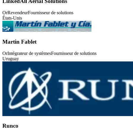
LinkedAll Aerial Solutions
Or
Revendeur
Fournisseur de solutions
États-Unis
Martin Fablet
Or
Intégrateur de systèmes
Fournisseur de solutions
Uruguay
Runco