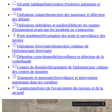
Sécurité publique
Intervention d'urgence autonome et
rapide
Opérations solaires
Inspection des panneaux et détection
des défauts
Opérations pétrolières et gazières
Détecter les pannes
d'équipement avant que les incidents ne s'aggravent.
Ports maritimes
Sécurisation des ports et surveillance des
navires
Opérations ferroviaires
Inspection continue de
l'infrastructure ferroviaire
Détention correctionnelle
Surveillance et détection de la
contrebande
Centres de données
Sécurisation de l'infrastructure critique
des centres de données
Transports et autoroutes
Surveillance et intervention
autonomes dans les corridors
Construction
Suivi de l'avancement des travaux et de la
sécurité