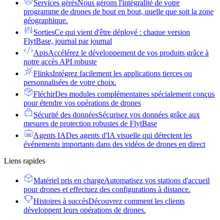
Services gérés
Nous gérons l'intégralité de votre
programme de drones de bout en bout, quelle que soit la zone
géographique.
Sorties
Ce qui vient d'être déployé : chaque version
FlytBase, journal par journal
Apis
Accélérez le développement de vos produits grâce à
notre accès API robuste
Flinks
Intégrez facilement les applications tierces ou
personnalisées de votre choix.
Fléchir
Des modules complémentaires spécialement conçus
pour étendre vos opérations de drones
Sécurité des données
Sécurisez vos données grâce aux
mesures de protection robustes de FlytBase
Agents IA
Des agents d'IA visuelle qui détectent les
événements importants dans des vidéos de drones en direct
Liens rapides
Matériel pris en charge
Automatisez vos stations d'accueil
pour drones et effectuez des configurations à distance.
Histoires à succès
Découvrez comment les clients
développent leurs opérations de drones.