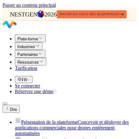
Passer au contenu principal
NESTGEN
2026
INSCRIVEZ-VOUS DÈS MAINTENANT
Plate-forme
Industries
Partenaires
Ressources
Tarification
FR
Se connecter
Réservez une démo
Dos
Présentation de la plateforme
Concevoir et déployer des
applications commerciales pour drones entièrement
automatisées