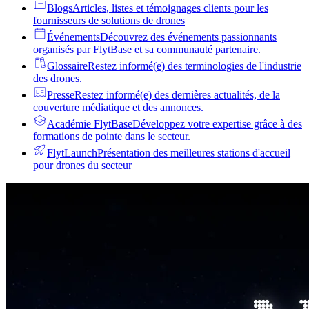
Blogs
Articles, listes et témoignages clients pour les
fournisseurs de solutions de drones
Événements
Découvrez des événements passionnants
organisés par FlytBase et sa communauté partenaire.
Glossaire
Restez informé(e) des terminologies de l'industrie
des drones.
Presse
Restez informé(e) des dernières actualités, de la
couverture médiatique et des annonces.
Académie FlytBase
Développez votre expertise grâce à des
formations de pointe dans le secteur.
FlytLaunch
Présentation des meilleures stations d'accueil
pour drones du secteur