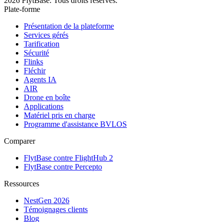
2026 FlytBase. Tous droits réservés.
Plate-forme
Présentation de la plateforme
Services gérés
Tarification
Sécurité
Flinks
Fléchir
Agents IA
AIR
Drone en boîte
Applications
Matériel pris en charge
Programme d'assistance BVLOS
Comparer
FlytBase contre FlightHub 2
FlytBase contre Percepto
Ressources
NestGen 2026
Témoignages clients
Blog