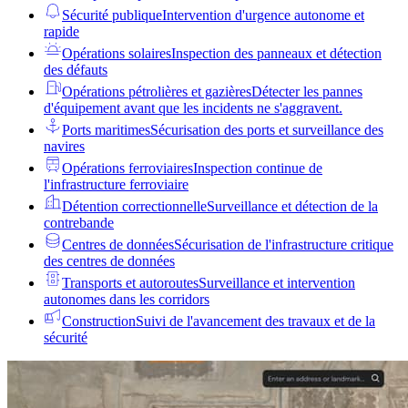
Sécurité publique
Intervention d'urgence autonome et
rapide
Opérations solaires
Inspection des panneaux et détection
des défauts
Opérations pétrolières et gazières
Détecter les pannes
d'équipement avant que les incidents ne s'aggravent.
Ports maritimes
Sécurisation des ports et surveillance des
navires
Opérations ferroviaires
Inspection continue de
l'infrastructure ferroviaire
Détention correctionnelle
Surveillance et détection de la
contrebande
Centres de données
Sécurisation de l'infrastructure critique
des centres de données
Transports et autoroutes
Surveillance et intervention
autonomes dans les corridors
Construction
Suivi de l'avancement des travaux et de la
sécurité