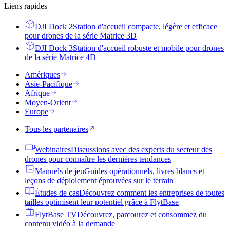
Liens rapides
DJI Dock 2
Station d'accueil compacte, légère et efficace
pour drones de la série Matrice 3D
DJI Dock 3
Station d'accueil robuste et mobile pour drones
de la série Matrice 4D
Amériques
Asie-Pacifique
Afrique
Moyen-Orient
Europe
Tous les partenaires
Webinaires
Discussions avec des experts du secteur des
drones pour connaître les dernières tendances
Manuels de jeu
Guides opérationnels, livres blancs et
leçons de déploiement éprouvées sur le terrain
Études de cas
Découvrez comment les entreprises de toutes
tailles optimisent leur potentiel grâce à FlytBase
FlytBase TV
Découvrez, parcourez et consommez du
contenu vidéo à la demande