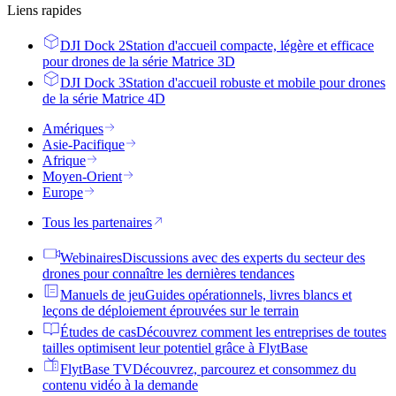
Liens rapides
DJI Dock 2
Station d'accueil compacte, légère et efficace
pour drones de la série Matrice 3D
DJI Dock 3
Station d'accueil robuste et mobile pour drones
de la série Matrice 4D
Amériques
Asie-Pacifique
Afrique
Moyen-Orient
Europe
Tous les partenaires
Webinaires
Discussions avec des experts du secteur des
drones pour connaître les dernières tendances
Manuels de jeu
Guides opérationnels, livres blancs et
leçons de déploiement éprouvées sur le terrain
Études de cas
Découvrez comment les entreprises de toutes
tailles optimisent leur potentiel grâce à FlytBase
FlytBase TV
Découvrez, parcourez et consommez du
contenu vidéo à la demande