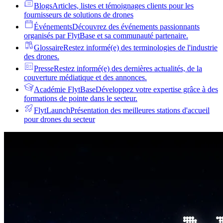
Blogs
Articles, listes et témoignages clients pour les
fournisseurs de solutions de drones
Événements
Découvrez des événements passionnants
organisés par FlytBase et sa communauté partenaire.
Glossaire
Restez informé(e) des terminologies de l'industrie
des drones.
Presse
Restez informé(e) des dernières actualités, de la
couverture médiatique et des annonces.
Académie FlytBase
Développez votre expertise grâce à des
formations de pointe dans le secteur.
FlytLaunch
Présentation des meilleures stations d'accueil
pour drones du secteur