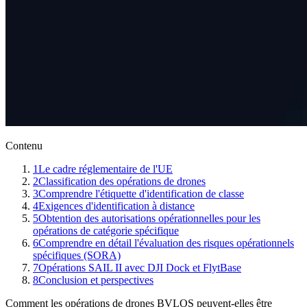
Contenu
1
Le cadre réglementaire de l'UE
2
Classification des opérations de drones
3
Comprendre l'étiquette d'identification de classe
4
Exigences d'identification à distance
5
Obtention des autorisations opérationnelles pour les
opérations de catégorie spécifique
6
Comprendre en détail l'évaluation des risques opérationnels
spécifiques (SORA)
7
Opérations SAIL II avec DJI Dock et FlytBase
8
Conclusion et perspectives
Comment les opérations de drones BVLOS peuvent-elles être