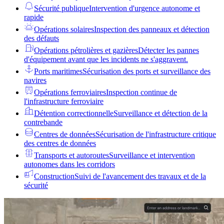
Sécurité publique
Intervention d'urgence autonome et
rapide
Opérations solaires
Inspection des panneaux et détection
des défauts
Opérations pétrolières et gazières
Détecter les pannes
d'équipement avant que les incidents ne s'aggravent.
Ports maritimes
Sécurisation des ports et surveillance des
navires
Opérations ferroviaires
Inspection continue de
l'infrastructure ferroviaire
Détention correctionnelle
Surveillance et détection de la
contrebande
Centres de données
Sécurisation de l'infrastructure critique
des centres de données
Transports et autoroutes
Surveillance et intervention
autonomes dans les corridors
Construction
Suivi de l'avancement des travaux et de la
sécurité