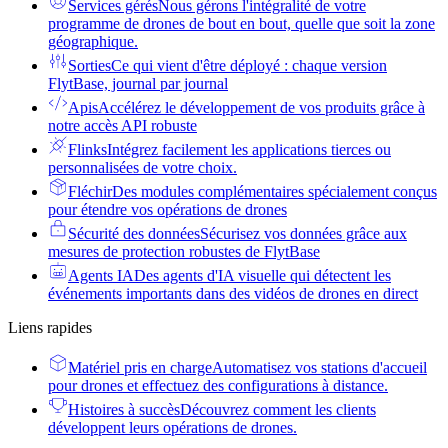
Services gérés
Nous gérons l'intégralité de votre
programme de drones de bout en bout, quelle que soit la zone
géographique.
Sorties
Ce qui vient d'être déployé : chaque version
FlytBase, journal par journal
Apis
Accélérez le développement de vos produits grâce à
notre accès API robuste
Flinks
Intégrez facilement les applications tierces ou
personnalisées de votre choix.
Fléchir
Des modules complémentaires spécialement conçus
pour étendre vos opérations de drones
Sécurité des données
Sécurisez vos données grâce aux
mesures de protection robustes de FlytBase
Agents IA
Des agents d'IA visuelle qui détectent les
événements importants dans des vidéos de drones en direct
Liens rapides
Matériel pris en charge
Automatisez vos stations d'accueil
pour drones et effectuez des configurations à distance.
Histoires à succès
Découvrez comment les clients
développent leurs opérations de drones.