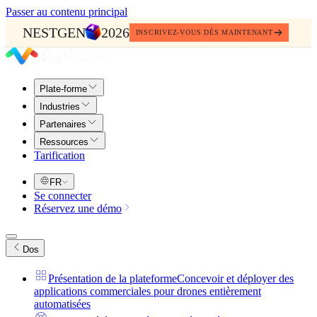
Passer au contenu principal
NESTGEN
2026
INSCRIVEZ-VOUS DÈS MAINTENANT
Plate-forme
Industries
Partenaires
Ressources
Tarification
FR
Se connecter
Réservez une démo
Dos
Présentation de la plateforme
Concevoir et déployer des
applications commerciales pour drones entièrement
automatisées