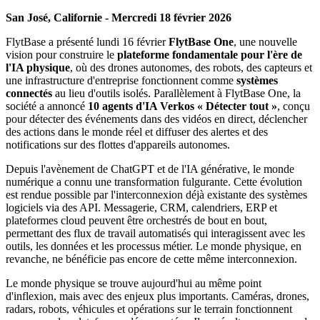
San José, Californie - Mercredi 18 février 2026
FlytBase a présenté lundi 16 février
FlytBase One
, une nouvelle
vision pour construire le
plateforme fondamentale pour l'ère de
l'IA physique
, où des drones autonomes, des robots, des capteurs et
une infrastructure d'entreprise fonctionnent comme
systèmes
connectés
au lieu d'outils isolés. Parallèlement à FlytBase One, la
société a annoncé
10 agents d'IA Verkos « Détecter tout »
, conçu
pour détecter des événements dans des vidéos en direct, déclencher
des actions dans le monde réel et diffuser des alertes et des
notifications sur des flottes d'appareils autonomes.
Depuis l'avènement de ChatGPT et de l'IA générative, le monde
numérique a connu une transformation fulgurante. Cette évolution
est rendue possible par l'interconnexion déjà existante des systèmes
logiciels via des API. Messagerie, CRM, calendriers, ERP et
plateformes cloud peuvent être orchestrés de bout en bout,
permettant des flux de travail automatisés qui interagissent avec les
outils, les données et les processus métier. Le monde physique, en
revanche, ne bénéficie pas encore de cette même interconnexion.
Le monde physique se trouve aujourd'hui au même point
d'inflexion, mais avec des enjeux plus importants. Caméras, drones,
radars, robots, véhicules et opérations sur le terrain fonctionnent