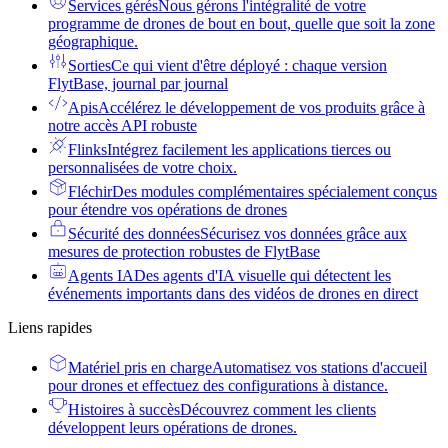
Services gérés
Nous gérons l'intégralité de votre
programme de drones de bout en bout, quelle que soit la zone
géographique.
Sorties
Ce qui vient d'être déployé : chaque version
FlytBase, journal par journal
Apis
Accélérez le développement de vos produits grâce à
notre accès API robuste
Flinks
Intégrez facilement les applications tierces ou
personnalisées de votre choix.
Fléchir
Des modules complémentaires spécialement conçus
pour étendre vos opérations de drones
Sécurité des données
Sécurisez vos données grâce aux
mesures de protection robustes de FlytBase
Agents IA
Des agents d'IA visuelle qui détectent les
événements importants dans des vidéos de drones en direct
Liens rapides
Matériel pris en charge
Automatisez vos stations d'accueil
pour drones et effectuez des configurations à distance.
Histoires à succès
Découvrez comment les clients
développent leurs opérations de drones.