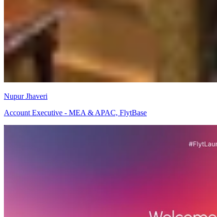
Nupur Jhaveri
Account Executive - MEA & APAC, FlytBase