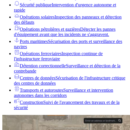
Sécurité publique
Intervention d'urgence autonome et
rapide
Opérations solaires
Inspection des panneaux et détection
des défauts
Opérations pétrolières et gazières
Détecter les pannes
d'équipement avant que les incidents ne s'aggravent.
Ports maritimes
Sécurisation des ports et surveillance des
navires
Opérations ferroviaires
Inspection continue de
l'infrastructure ferroviaire
Détention correctionnelle
Surveillance et détection de la
contrebande
Centres de données
Sécurisation de l'infrastructure critique
des centres de données
Transports et autoroutes
Surveillance et intervention
autonomes dans les corridors
Construction
Suivi de l'avancement des travaux et de la
sécurité