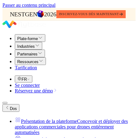
Passer au contenu principal
NESTGEN
2026
INSCRIVEZ-VOUS DÈS MAINTENANT
Plate-forme
Industries
Partenaires
Ressources
Tarification
FR
Se connecter
Réservez une démo
Dos
Présentation de la plateforme
Concevoir et déployer des
applications commerciales pour drones entièrement
automatisées