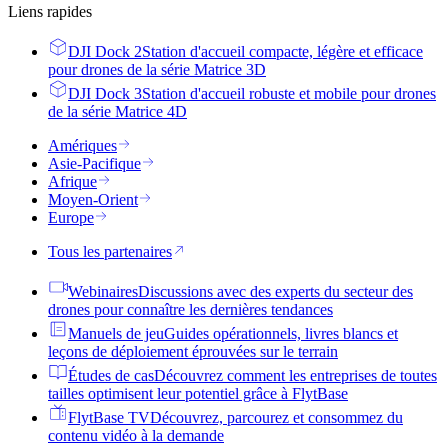
Liens rapides
DJI Dock 2
Station d'accueil compacte, légère et efficace
pour drones de la série Matrice 3D
DJI Dock 3
Station d'accueil robuste et mobile pour drones
de la série Matrice 4D
Amériques
Asie-Pacifique
Afrique
Moyen-Orient
Europe
Tous les partenaires
Webinaires
Discussions avec des experts du secteur des
drones pour connaître les dernières tendances
Manuels de jeu
Guides opérationnels, livres blancs et
leçons de déploiement éprouvées sur le terrain
Études de cas
Découvrez comment les entreprises de toutes
tailles optimisent leur potentiel grâce à FlytBase
FlytBase TV
Découvrez, parcourez et consommez du
contenu vidéo à la demande