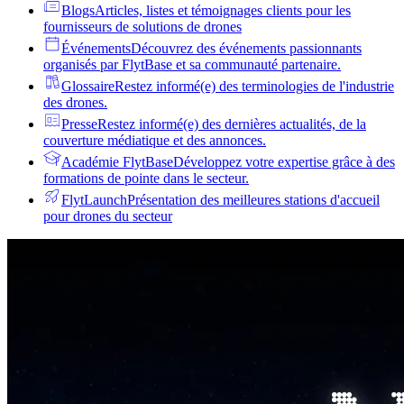
Blogs
Articles, listes et témoignages clients pour les
fournisseurs de solutions de drones
Événements
Découvrez des événements passionnants
organisés par FlytBase et sa communauté partenaire.
Glossaire
Restez informé(e) des terminologies de l'industrie
des drones.
Presse
Restez informé(e) des dernières actualités, de la
couverture médiatique et des annonces.
Académie FlytBase
Développez votre expertise grâce à des
formations de pointe dans le secteur.
FlytLaunch
Présentation des meilleures stations d'accueil
pour drones du secteur