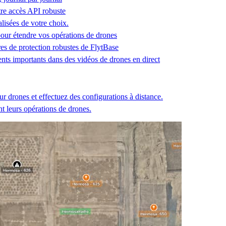
tre accès API robuste
alisées de votre choix.
ur étendre vos opérations de drones
es de protection robustes de FlytBase
ents importants dans des vidéos de drones en direct
ur drones et effectuez des configurations à distance.
 leurs opérations de drones.