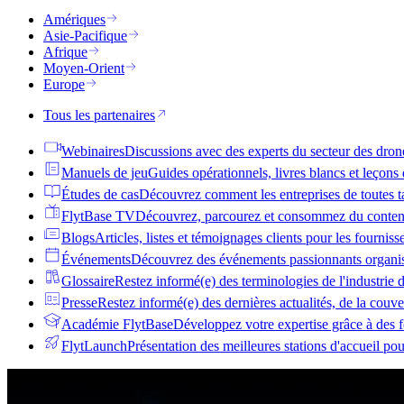
Amériques
Asie-Pacifique
Afrique
Moyen-Orient
Europe
Tous les partenaires
Webinaires
Discussions avec des experts du secteur des dron
Manuels de jeu
Guides opérationnels, livres blancs et leçons
Études de cas
Découvrez comment les entreprises de toutes tai
FlytBase TV
Découvrez, parcourez et consommez du conten
Blogs
Articles, listes et témoignages clients pour les fournis
Événements
Découvrez des événements passionnants organis
Glossaire
Restez informé(e) des terminologies de l'industrie 
Presse
Restez informé(e) des dernières actualités, de la couv
Académie FlytBase
Développez votre expertise grâce à des f
FlytLaunch
Présentation des meilleures stations d'accueil po