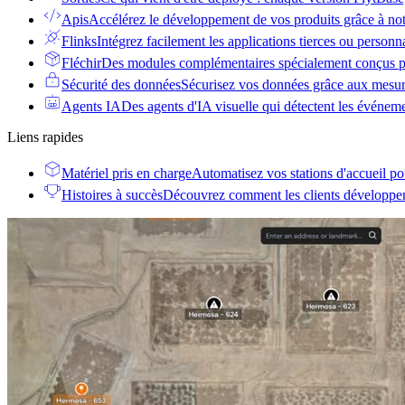
Apis
Accélérez le développement de vos produits grâce à no
Flinks
Intégrez facilement les applications tierces ou personn
Fléchir
Des modules complémentaires spécialement conçus po
Sécurité des données
Sécurisez vos données grâce aux mesur
Agents IA
Des agents d'IA visuelle qui détectent les événem
Liens rapides
Matériel pris en charge
Automatisez vos stations d'accueil po
Histoires à succès
Découvrez comment les clients développent