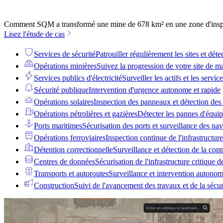
Comment SQM a transformé une mine de 678 km² en une zone d'inspe
Lisez l'étude de cas
Services de sécurité
Patrouiller régulièrement les sites et détec
Opérations minières
Suivez la progression de votre site de 
Services publics d'électricité
Surveiller les actifs et les servi
Sécurité publique
Intervention d'urgence autonome et rapide
Opérations solaires
Inspection des panneaux et détection des
Opérations pétrolières et gazières
Détecter les pannes d'équip
Ports maritimes
Sécurisation des ports et surveillance des nav
Opérations ferroviaires
Inspection continue de l'infrastructure
Détention correctionnelle
Surveillance et détection de la con
Centres de données
Sécurisation de l'infrastructure critique 
Transports et autoroutes
Surveillance et intervention autonom
Construction
Suivi de l'avancement des travaux et de la sécur