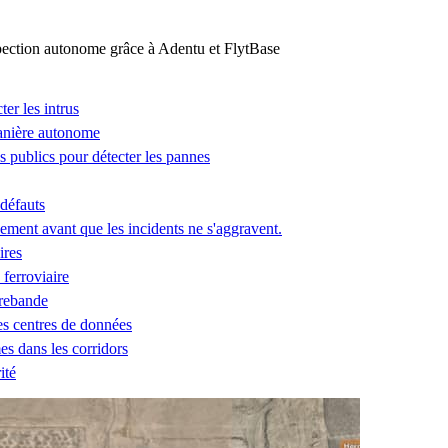
ction autonome grâce à Adentu et FlytBase
ter les intrus
manière autonome
ces publics pour détecter les pannes
 défauts
ement avant que les incidents ne s'aggravent.
ires
 ferroviaire
trebande
des centres de données
es dans les corridors
ité