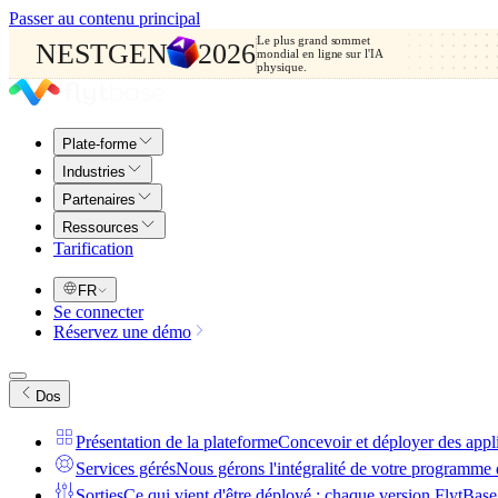
Passer au contenu principal
Le plus grand sommet
NESTGEN
2026
mondial en ligne sur l'IA
physique.
Plate-forme
Industries
Partenaires
Ressources
Tarification
FR
Se connecter
Réservez une démo
Dos
Présentation de la plateforme
Concevoir et déployer des appl
Services gérés
Nous gérons l'intégralité de votre programme 
Sorties
Ce qui vient d'être déployé : chaque version FlytBase,