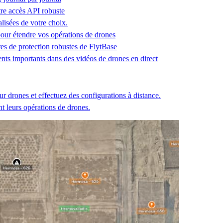
tre accès API robuste
alisées de votre choix.
ur étendre vos opérations de drones
es de protection robustes de FlytBase
ents importants dans des vidéos de drones en direct
ur drones et effectuez des configurations à distance.
 leurs opérations de drones.