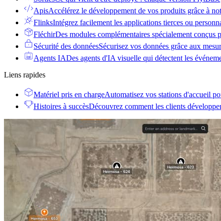
Apis
Accélérez le développement de vos produits grâce à no
Flinks
Intégrez facilement les applications tierces ou personn
Fléchir
Des modules complémentaires spécialement conçus po
Sécurité des données
Sécurisez vos données grâce aux mesur
Agents IA
Des agents d'IA visuelle qui détectent les événem
Liens rapides
Matériel pris en charge
Automatisez vos stations d'accueil po
Histoires à succès
Découvrez comment les clients développent