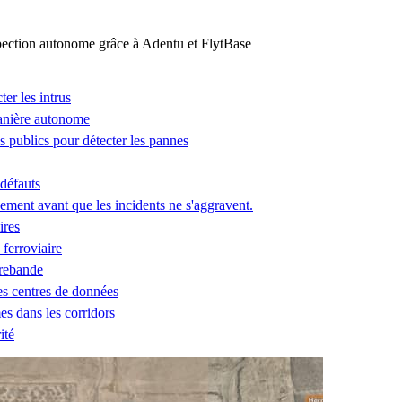
ction autonome grâce à Adentu et FlytBase
ter les intrus
manière autonome
ces publics pour détecter les pannes
 défauts
ement avant que les incidents ne s'aggravent.
ires
 ferroviaire
trebande
des centres de données
es dans les corridors
ité