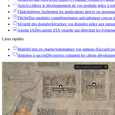
Apis
Accélérez le développement de vos produits grâce à no
Flinks
Intégrez facilement les applications tierces ou personn
Fléchir
Des modules complémentaires spécialement conçus po
Sécurité des données
Sécurisez vos données grâce aux mesur
Agents IA
Des agents d'IA visuelle qui détectent les événem
Liens rapides
Matériel pris en charge
Automatisez vos stations d'accueil po
Histoires à succès
Découvrez comment les clients développent