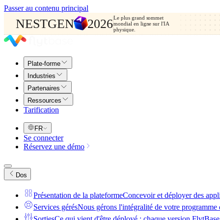
Passer au contenu principal
Le plus grand sommet
NESTGEN
2026
mondial en ligne sur l'IA
physique.
Plate-forme
Industries
Partenaires
Ressources
Tarification
FR
Se connecter
Réservez une démo
Dos
Présentation de la plateforme
Concevoir et déployer des appl
Services gérés
Nous gérons l'intégralité de votre programme 
Sorties
Ce qui vient d'être déployé : chaque version FlytBase,