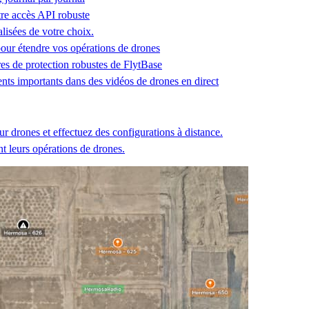
tre accès API robuste
alisées de votre choix.
ur étendre vos opérations de drones
es de protection robustes de FlytBase
ents importants dans des vidéos de drones en direct
ur drones et effectuez des configurations à distance.
 leurs opérations de drones.