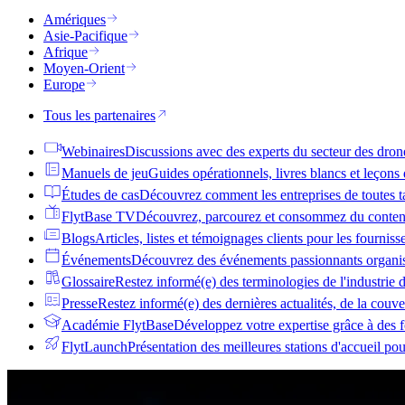
Amériques
Asie-Pacifique
Afrique
Moyen-Orient
Europe
Tous les partenaires
Webinaires
Discussions avec des experts du secteur des dron
Manuels de jeu
Guides opérationnels, livres blancs et leçons
Études de cas
Découvrez comment les entreprises de toutes tai
FlytBase TV
Découvrez, parcourez et consommez du conten
Blogs
Articles, listes et témoignages clients pour les fournis
Événements
Découvrez des événements passionnants organis
Glossaire
Restez informé(e) des terminologies de l'industrie 
Presse
Restez informé(e) des dernières actualités, de la couv
Académie FlytBase
Développez votre expertise grâce à des f
FlytLaunch
Présentation des meilleures stations d'accueil po