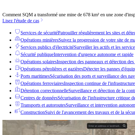
Comment SQM a transformé une mine de 678 km² en une zone d'inspe
Lisez l'étude de cas
Services de sécurité
Patrouiller régulièrement les sites et détec
Opérations minières
Suivez la progression de votre site de 
Services publics d'électricité
Surveiller les actifs et les servi
Sécurité publique
Intervention d'urgence autonome et rapide
Opérations solaires
Inspection des panneaux et détection des
Opérations pétrolières et gazières
Détecter les pannes d'équip
Ports maritimes
Sécurisation des ports et surveillance des nav
Opérations ferroviaires
Inspection continue de l'infrastructure
Détention correctionnelle
Surveillance et détection de la con
Centres de données
Sécurisation de l'infrastructure critique 
Transports et autoroutes
Surveillance et intervention autonom
Construction
Suivi de l'avancement des travaux et de la sécur