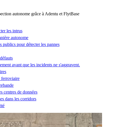
ction autonome grâce à Adentu et FlytBase
ter les intrus
manière autonome
ces publics pour détecter les pannes
 défauts
ement avant que les incidents ne s'aggravent.
ires
 ferroviaire
trebande
des centres de données
es dans les corridors
ité