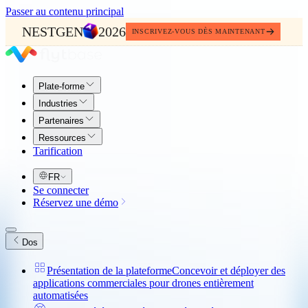
Passer au contenu principal
NESTGEN
2026
INSCRIVEZ-VOUS DÈS MAINTENANT
Plate-forme
Industries
Partenaires
Ressources
Tarification
FR
Se connecter
Réservez une démo
Dos
Présentation de la plateforme
Concevoir et déployer des
applications commerciales pour drones entièrement
automatisées