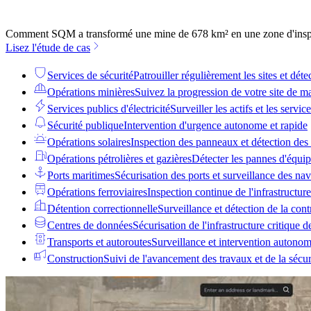
Comment SQM a transformé une mine de 678 km² en une zone d'inspe
Lisez l'étude de cas
Services de sécurité
Patrouiller régulièrement les sites et détec
Opérations minières
Suivez la progression de votre site de 
Services publics d'électricité
Surveiller les actifs et les servi
Sécurité publique
Intervention d'urgence autonome et rapide
Opérations solaires
Inspection des panneaux et détection des
Opérations pétrolières et gazières
Détecter les pannes d'équip
Ports maritimes
Sécurisation des ports et surveillance des nav
Opérations ferroviaires
Inspection continue de l'infrastructure
Détention correctionnelle
Surveillance et détection de la con
Centres de données
Sécurisation de l'infrastructure critique 
Transports et autoroutes
Surveillance et intervention autonom
Construction
Suivi de l'avancement des travaux et de la sécur