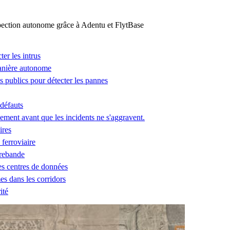
ction autonome grâce à Adentu et FlytBase
ter les intrus
manière autonome
ces publics pour détecter les pannes
 défauts
ement avant que les incidents ne s'aggravent.
ires
 ferroviaire
trebande
des centres de données
es dans les corridors
ité