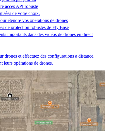
tre accès API robuste
alisées de votre choix.
ur étendre vos opérations de drones
es de protection robustes de FlytBase
ents importants dans des vidéos de drones en direct
ur drones et effectuez des configurations à distance.
 leurs opérations de drones.