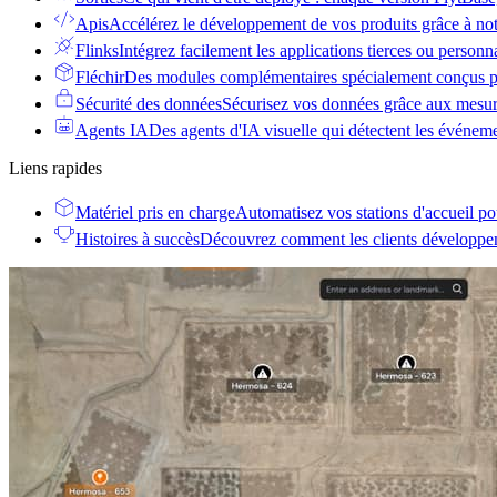
Apis
Accélérez le développement de vos produits grâce à no
Flinks
Intégrez facilement les applications tierces ou personn
Fléchir
Des modules complémentaires spécialement conçus po
Sécurité des données
Sécurisez vos données grâce aux mesur
Agents IA
Des agents d'IA visuelle qui détectent les événem
Liens rapides
Matériel pris en charge
Automatisez vos stations d'accueil po
Histoires à succès
Découvrez comment les clients développent