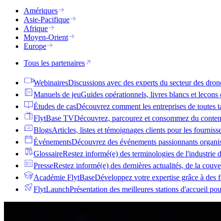
Amériques
Asie-Pacifique
Afrique
Moyen-Orient
Europe
Tous les partenaires
Webinaires
Discussions avec des experts du secteur des dron
Manuels de jeu
Guides opérationnels, livres blancs et leçons
Études de cas
Découvrez comment les entreprises de toutes tai
FlytBase TV
Découvrez, parcourez et consommez du conten
Blogs
Articles, listes et témoignages clients pour les fournis
Événements
Découvrez des événements passionnants organis
Glossaire
Restez informé(e) des terminologies de l'industrie 
Presse
Restez informé(e) des dernières actualités, de la couv
Académie FlytBase
Développez votre expertise grâce à des f
FlytLaunch
Présentation des meilleures stations d'accueil po