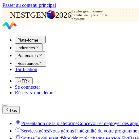
Passer au contenu principal
Le plus grand sommet
NESTGEN
2026
mondial en ligne sur l'IA
physique.
Plate-forme
Industries
Partenaires
Ressources
Tarification
FR
Se connecter
Réservez une démo
Dos
Présentation de la plateforme
Concevoir et déployer des appl
Services gérés
Nous gérons l'intégralité de votre programme 
Sorties
Ce qui vient d'être déployé : chaque version FlytBase,