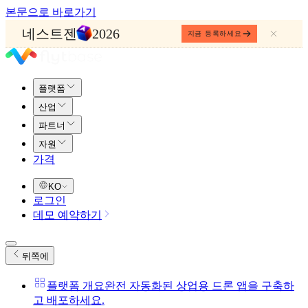
본문으로 바로가기
네스트젠
2026
지금 등록하세요
플랫폼
산업
파트너
자원
가격
KO
로그인
데모 예약하기
뒤쪽에
플랫폼 개요
완전 자동화된 상업용 드론 앱을 구축하
고 배포하세요.