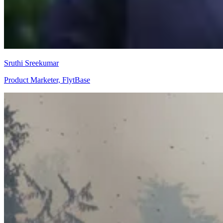
Sruthi Sreekumar
Product Marketer, FlytBase