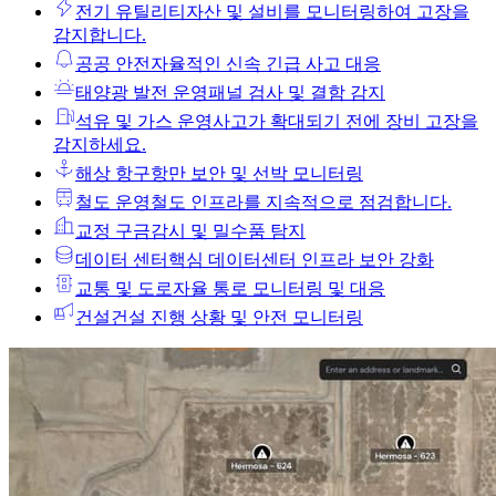
전기 유틸리티
자산 및 설비를 모니터링하여 고장을
감지합니다.
공공 안전
자율적인 신속 긴급 사고 대응
태양광 발전 운영
패널 검사 및 결함 감지
석유 및 가스 운영
사고가 확대되기 전에 장비 고장을
감지하세요.
해상 항구
항만 보안 및 선박 모니터링
철도 운영
철도 인프라를 지속적으로 점검합니다.
교정 구금
감시 및 밀수품 탐지
데이터 센터
핵심 데이터센터 인프라 보안 강화
교통 및 도로
자율 통로 모니터링 및 대응
건설
건설 진행 상황 및 안전 모니터링