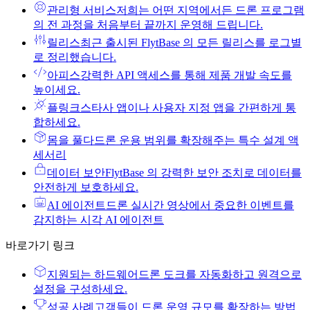
관리형 서비스
저희는 어떤 지역에서든 드론 프로그램
의 전 과정을 처음부터 끝까지 운영해 드립니다.
릴리스
최근 출시된 FlytBase 의 모든 릴리스를 로그별
로 정리했습니다.
아피스
강력한 API 액세스를 통해 제품 개발 속도를
높이세요.
플링크스
타사 앱이나 사용자 지정 앱을 간편하게 통
합하세요.
몸을 풀다
드론 운용 범위를 확장해주는 특수 설계 액
세서리
데이터 보안
FlytBase 의 강력한 보안 조치로 데이터를
안전하게 보호하세요.
AI 에이전트
드론 실시간 영상에서 중요한 이벤트를
감지하는 시각 AI 에이전트
바로가기 링크
지원되는 하드웨어
드론 도크를 자동화하고 원격으로
설정을 구성하세요.
성공 사례
고객들이 드론 운영 규모를 확장하는 방법