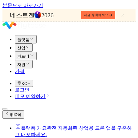
본문으로 바로가기
네스트젠
2026
지금 등록하세요
플랫폼
산업
파트너
자원
가격
KO
로그인
데모 예약하기
뒤쪽에
플랫폼 개요
완전 자동화된 상업용 드론 앱을 구축하
고 배포하세요.