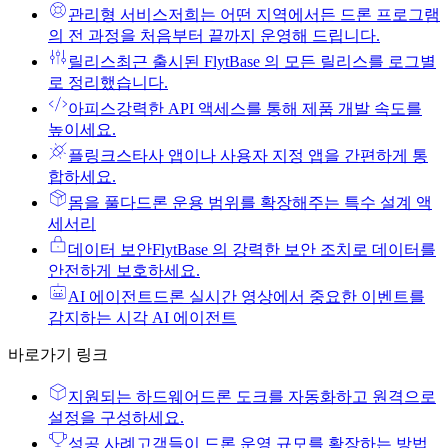
관리형 서비스
저희는 어떤 지역에서든 드론 프로그램
의 전 과정을 처음부터 끝까지 운영해 드립니다.
릴리스
최근 출시된 FlytBase 의 모든 릴리스를 로그별
로 정리했습니다.
아피스
강력한 API 액세스를 통해 제품 개발 속도를
높이세요.
플링크스
타사 앱이나 사용자 지정 앱을 간편하게 통
합하세요.
몸을 풀다
드론 운용 범위를 확장해주는 특수 설계 액
세서리
데이터 보안
FlytBase 의 강력한 보안 조치로 데이터를
안전하게 보호하세요.
AI 에이전트
드론 실시간 영상에서 중요한 이벤트를
감지하는 시각 AI 에이전트
바로가기 링크
지원되는 하드웨어
드론 도크를 자동화하고 원격으로
설정을 구성하세요.
성공 사례
고객들이 드론 운영 규모를 확장하는 방법