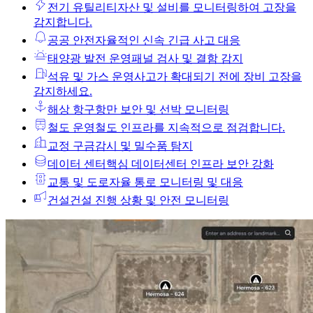
전기 유틸리티
자산 및 설비를 모니터링하여 고장을
감지합니다.
공공 안전
자율적인 신속 긴급 사고 대응
태양광 발전 운영
패널 검사 및 결함 감지
석유 및 가스 운영
사고가 확대되기 전에 장비 고장을
감지하세요.
해상 항구
항만 보안 및 선박 모니터링
철도 운영
철도 인프라를 지속적으로 점검합니다.
교정 구금
감시 및 밀수품 탐지
데이터 센터
핵심 데이터센터 인프라 보안 강화
교통 및 도로
자율 통로 모니터링 및 대응
건설
건설 진행 상황 및 안전 모니터링