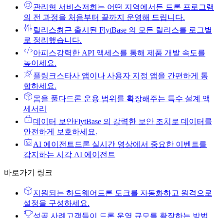
관리형 서비스
저희는 어떤 지역에서든 드론 프로그램
의 전 과정을 처음부터 끝까지 운영해 드립니다.
릴리스
최근 출시된 FlytBase 의 모든 릴리스를 로그별
로 정리했습니다.
아피스
강력한 API 액세스를 통해 제품 개발 속도를
높이세요.
플링크스
타사 앱이나 사용자 지정 앱을 간편하게 통
합하세요.
몸을 풀다
드론 운용 범위를 확장해주는 특수 설계 액
세서리
데이터 보안
FlytBase 의 강력한 보안 조치로 데이터를
안전하게 보호하세요.
AI 에이전트
드론 실시간 영상에서 중요한 이벤트를
감지하는 시각 AI 에이전트
바로가기 링크
지원되는 하드웨어
드론 도크를 자동화하고 원격으로
설정을 구성하세요.
성공 사례
고객들이 드론 운영 규모를 확장하는 방법