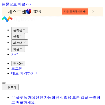
본문으로 바로가기
네스트젠
2026
지금 등록하세요
플랫폼
산업
파트너
자원
가격
KO
로그인
데모 예약하기
뒤쪽에
플랫폼 개요
완전 자동화된 상업용 드론 앱을 구축하
고 배포하세요.