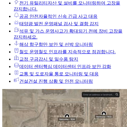
전기 유틸리티
자산 및 설비를 모니터링하여 고장을
감지합니다.
공공 안전
자율적인 신속 긴급 사고 대응
태양광 발전 운영
패널 검사 및 결함 감지
석유 및 가스 운영
사고가 확대되기 전에 장비 고장을
감지하세요.
해상 항구
항만 보안 및 선박 모니터링
철도 운영
철도 인프라를 지속적으로 점검합니다.
교정 구금
감시 및 밀수품 탐지
데이터 센터
핵심 데이터센터 인프라 보안 강화
교통 및 도로
자율 통로 모니터링 및 대응
건설
건설 진행 상황 및 안전 모니터링