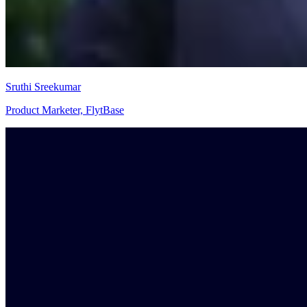
Sruthi Sreekumar
Product Marketer, FlytBase