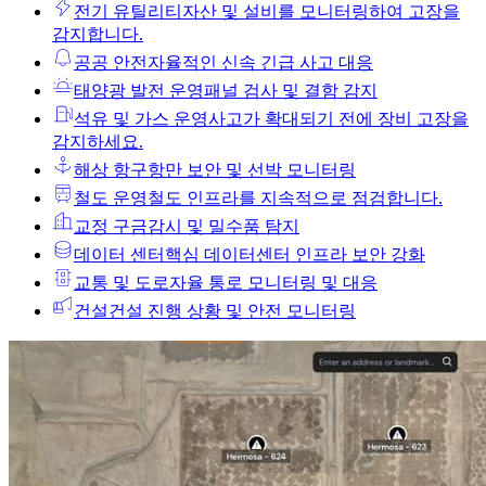
전기 유틸리티
자산 및 설비를 모니터링하여 고장을
감지합니다.
공공 안전
자율적인 신속 긴급 사고 대응
태양광 발전 운영
패널 검사 및 결함 감지
석유 및 가스 운영
사고가 확대되기 전에 장비 고장을
감지하세요.
해상 항구
항만 보안 및 선박 모니터링
철도 운영
철도 인프라를 지속적으로 점검합니다.
교정 구금
감시 및 밀수품 탐지
데이터 센터
핵심 데이터센터 인프라 보안 강화
교통 및 도로
자율 통로 모니터링 및 대응
건설
건설 진행 상황 및 안전 모니터링