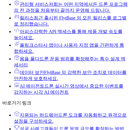
관리형 서비스
저희는 어떤 지역에서든 드론 프로그램
의 전 과정을 처음부터 끝까지 운영해 드립니다.
릴리스
최근 출시된 FlytBase 의 모든 릴리스를 로그별
로 정리했습니다.
아피스
강력한 API 액세스를 통해 제품 개발 속도를
높이세요.
플링크스
타사 앱이나 사용자 지정 앱을 간편하게 통
합하세요.
몸을 풀다
드론 운용 범위를 확장해주는 특수 설계 액
세서리
데이터 보안
FlytBase 의 강력한 보안 조치로 데이터를
안전하게 보호하세요.
AI 에이전트
드론 실시간 영상에서 중요한 이벤트를
감지하는 시각 AI 에이전트
바로가기 링크
지원되는 하드웨어
드론 도크를 자동화하고 원격으로
설정을 구성하세요.
성공 사례
고객들이 드론 운영 규모를 확장하는 방법