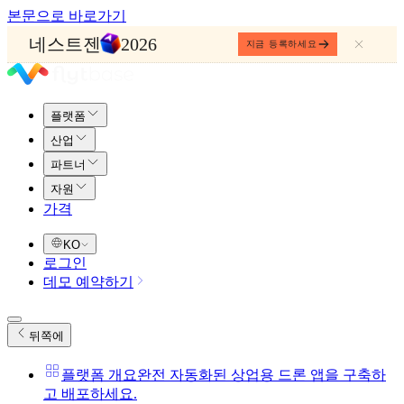
본문으로 바로가기
네스트젠
2026
지금 등록하세요
플랫폼
산업
파트너
자원
가격
KO
로그인
데모 예약하기
뒤쪽에
플랫폼 개요
완전 자동화된 상업용 드론 앱을 구축하
고 배포하세요.