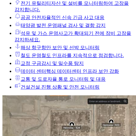
전기 유틸리티
자산 및 설비를 모니터링하여 고장을
감지합니다.
공공 안전
자율적인 신속 긴급 사고 대응
태양광 발전 운영
패널 검사 및 결함 감지
석유 및 가스 운영
사고가 확대되기 전에 장비 고장을
감지하세요.
해상 항구
항만 보안 및 선박 모니터링
철도 운영
철도 인프라를 지속적으로 점검합니다.
교정 구금
감시 및 밀수품 탐지
데이터 센터
핵심 데이터센터 인프라 보안 강화
교통 및 도로
자율 통로 모니터링 및 대응
건설
건설 진행 상황 및 안전 모니터링