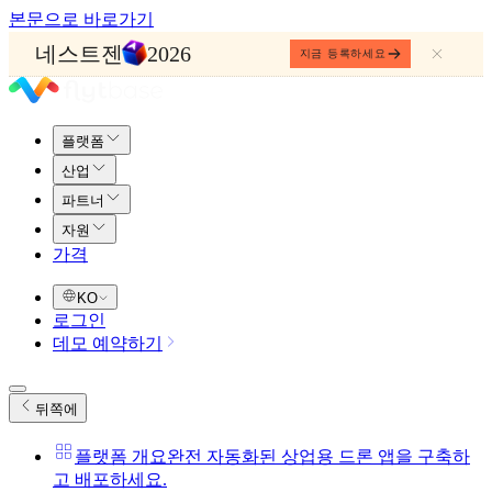
본문으로 바로가기
네스트젠
2026
지금 등록하세요
플랫폼
산업
파트너
자원
가격
KO
로그인
데모 예약하기
뒤쪽에
플랫폼 개요
완전 자동화된 상업용 드론 앱을 구축하
고 배포하세요.