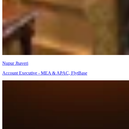
Nupur Jhaveri
Account Executive - MEA & APAC, FlytBase