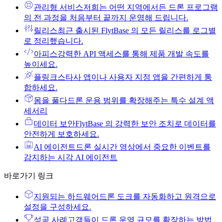
관리형 서비스
저희는 어떤 지역에서든 드론 프로그램
의 전 과정을 처음부터 끝까지 운영해 드립니다.
릴리스
최근 출시된 FlytBase 의 모든 릴리스를 로그별
로 정리했습니다.
아피스
강력한 API 액세스를 통해 제품 개발 속도를
높이세요.
플링크스
타사 앱이나 사용자 지정 앱을 간편하게 통
합하세요.
몸을 풀다
드론 운용 범위를 확장해주는 특수 설계 액
세서리
데이터 보안
FlytBase 의 강력한 보안 조치로 데이터를
안전하게 보호하세요.
AI 에이전트
드론 실시간 영상에서 중요한 이벤트를
감지하는 시각 AI 에이전트
바로가기 링크
지원되는 하드웨어
드론 도크를 자동화하고 원격으로
설정을 구성하세요.
성공 사례
고객들이 드론 운영 규모를 확장하는 방법