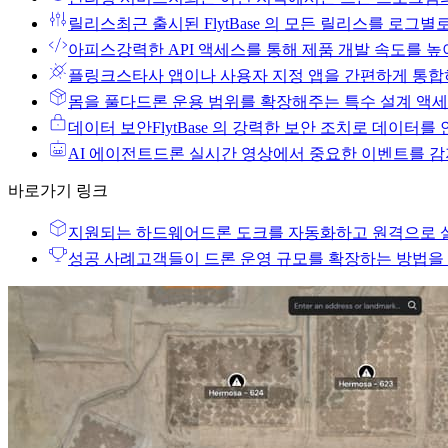
릴리스
최근 출시된 FlytBase 의 모든 릴리스를 로그
아피스
강력한 API 액세스를 통해 제품 개발 속도를 높
플링크스
타사 앱이나 사용자 지정 앱을 간편하게 통합
몸을 풀다
드론 운용 범위를 확장해주는 특수 설계 액
데이터 보안
FlytBase 의 강력한 보안 조치로 데이터
AI 에이전트
드론 실시간 영상에서 중요한 이벤트를 감
바로가기 링크
지원되는 하드웨어
드론 도크를 자동화하고 원격으로 
성공 사례
고객들이 드론 운영 규모를 확장하는 방법을