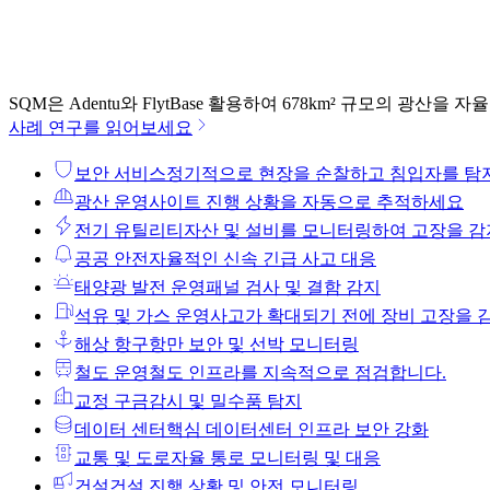
SQM은 Adentu와 FlytBase 활용하여 678km² 규모의 광산
사례 연구를 읽어보세요
보안 서비스
정기적으로 현장을 순찰하고 침입자를 탐
광산 운영
사이트 진행 상황을 자동으로 추적하세요
전기 유틸리티
자산 및 설비를 모니터링하여 고장을 감
공공 안전
자율적인 신속 긴급 사고 대응
태양광 발전 운영
패널 검사 및 결함 감지
석유 및 가스 운영
사고가 확대되기 전에 장비 고장을 
해상 항구
항만 보안 및 선박 모니터링
철도 운영
철도 인프라를 지속적으로 점검합니다.
교정 구금
감시 및 밀수품 탐지
데이터 센터
핵심 데이터센터 인프라 보안 강화
교통 및 도로
자율 통로 모니터링 및 대응
건설
건설 진행 상황 및 안전 모니터링