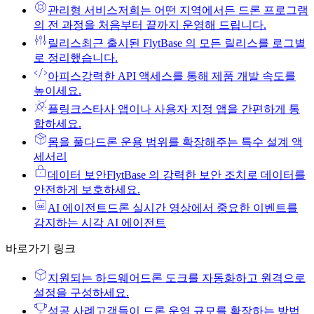
관리형 서비스
저희는 어떤 지역에서든 드론 프로그램
의 전 과정을 처음부터 끝까지 운영해 드립니다.
릴리스
최근 출시된 FlytBase 의 모든 릴리스를 로그별
로 정리했습니다.
아피스
강력한 API 액세스를 통해 제품 개발 속도를
높이세요.
플링크스
타사 앱이나 사용자 지정 앱을 간편하게 통
합하세요.
몸을 풀다
드론 운용 범위를 확장해주는 특수 설계 액
세서리
데이터 보안
FlytBase 의 강력한 보안 조치로 데이터를
안전하게 보호하세요.
AI 에이전트
드론 실시간 영상에서 중요한 이벤트를
감지하는 시각 AI 에이전트
바로가기 링크
지원되는 하드웨어
드론 도크를 자동화하고 원격으로
설정을 구성하세요.
성공 사례
고객들이 드론 운영 규모를 확장하는 방법