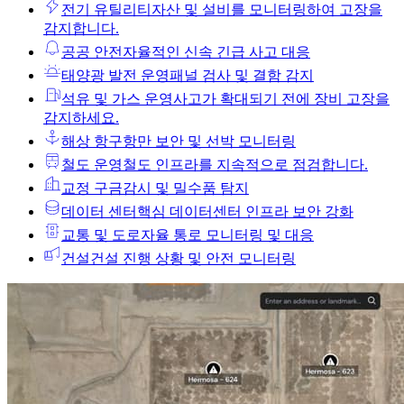
전기 유틸리티
자산 및 설비를 모니터링하여 고장을
감지합니다.
공공 안전
자율적인 신속 긴급 사고 대응
태양광 발전 운영
패널 검사 및 결함 감지
석유 및 가스 운영
사고가 확대되기 전에 장비 고장을
감지하세요.
해상 항구
항만 보안 및 선박 모니터링
철도 운영
철도 인프라를 지속적으로 점검합니다.
교정 구금
감시 및 밀수품 탐지
데이터 센터
핵심 데이터센터 인프라 보안 강화
교통 및 도로
자율 통로 모니터링 및 대응
건설
건설 진행 상황 및 안전 모니터링