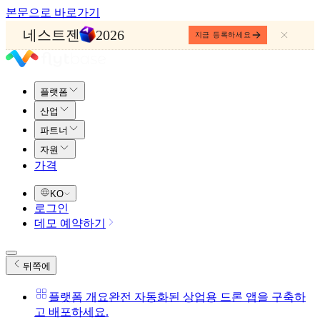
본문으로 바로가기
네스트젠
2026
지금 등록하세요
플랫폼
산업
파트너
자원
가격
KO
로그인
데모 예약하기
뒤쪽에
플랫폼 개요
완전 자동화된 상업용 드론 앱을 구축하
고 배포하세요.