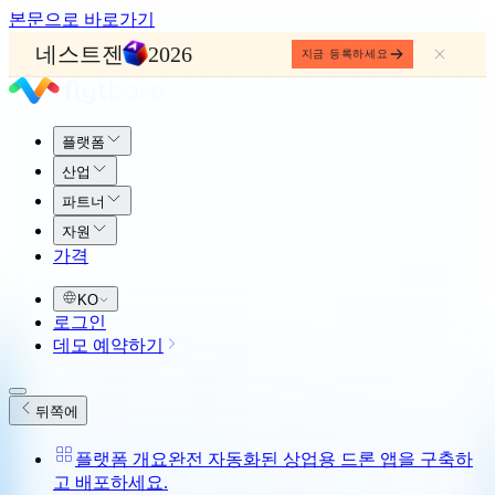
본문으로 바로가기
네스트젠
2026
지금 등록하세요
플랫폼
산업
파트너
자원
가격
KO
로그인
데모 예약하기
뒤쪽에
플랫폼 개요
완전 자동화된 상업용 드론 앱을 구축하
고 배포하세요.