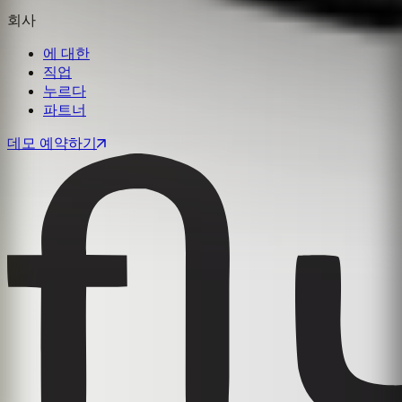
회사
에 대한
직업
누르다
파트너
데모 예약하기