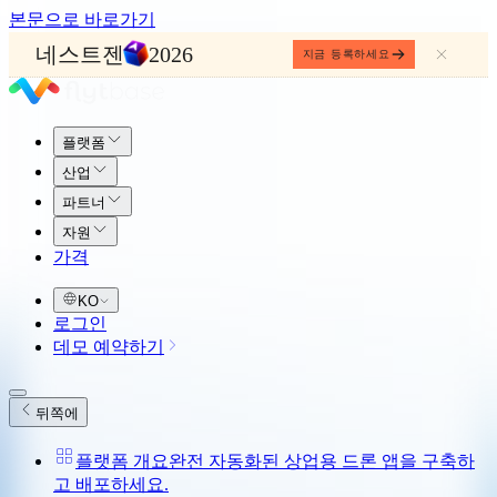
본문으로 바로가기
네스트젠
2026
지금 등록하세요
플랫폼
산업
파트너
자원
가격
KO
로그인
데모 예약하기
뒤쪽에
플랫폼 개요
완전 자동화된 상업용 드론 앱을 구축하
고 배포하세요.