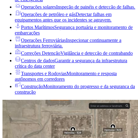
Operações solares
Inspeção de painéis e detecção de falhas.
Operações de petróleo e gás
Detectar falhas em
equipamentos antes que os incidentes se agravem.
Portos Marítimos
Segurança portuária e monitoramento de
embarcações
Operações Ferroviárias
Inspecionar continuamente a
infraestrutura ferroviária.
Correções Detenção
Vigilância e detecção de contrabando
Centros de dados
Garantir a segurança da infraestrutura
crítica do data center
Transportes e Rodovias
Monitoramento e resposta
autônomos em corredores
Construção
Monitoramento do progresso e da segurança da
construção