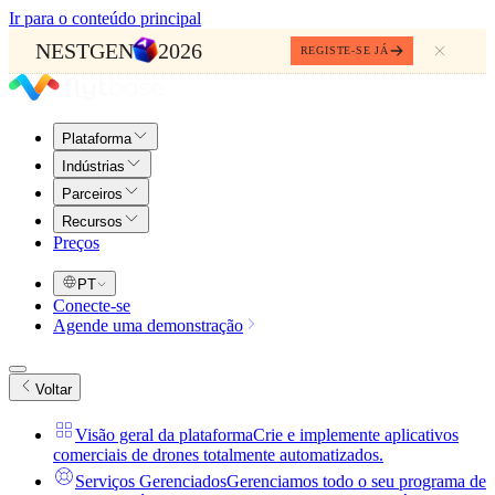
Ir para o conteúdo principal
NESTGEN
2026
REGISTE-SE JÁ
Plataforma
Indústrias
Parceiros
Recursos
Preços
PT
Conecte-se
Agende uma demonstração
Voltar
Visão geral da plataforma
Crie e implemente aplicativos
comerciais de drones totalmente automatizados.
Serviços Gerenciados
Gerenciamos todo o seu programa de