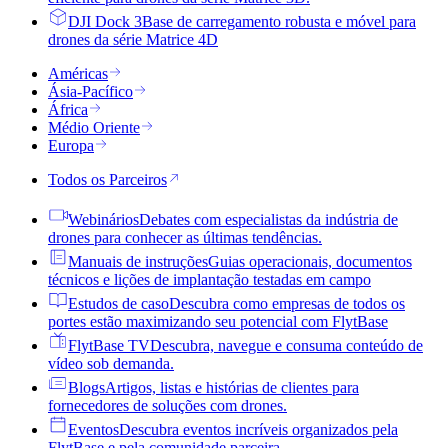
DJI Dock 3
Base de carregamento robusta e móvel para
drones da série Matrice 4D
Américas
Ásia-Pacífico
África
Médio Oriente
Europa
Todos os Parceiros
Webinários
Debates com especialistas da indústria de
drones para conhecer as últimas tendências.
Manuais de instruções
Guias operacionais, documentos
técnicos e lições de implantação testadas em campo
Estudos de caso
Descubra como empresas de todos os
portes estão maximizando seu potencial com FlytBase
FlytBase TV
Descubra, navegue e consuma conteúdo de
vídeo sob demanda.
Blogs
Artigos, listas e histórias de clientes para
fornecedores de soluções com drones.
Eventos
Descubra eventos incríveis organizados pela
FlytBase e pela comunidade parceira.