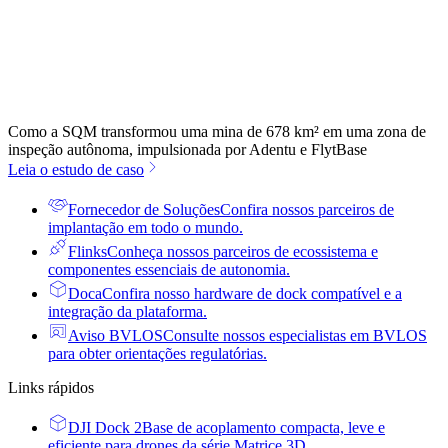
Como a SQM transformou uma mina de 678 km² em uma zona de
inspeção autônoma, impulsionada por Adentu e FlytBase
Leia o estudo de caso
Fornecedor de Soluções
Confira nossos parceiros de
implantação em todo o mundo.
Flinks
Conheça nossos parceiros de ecossistema e
componentes essenciais de autonomia.
Doca
Confira nosso hardware de dock compatível e a
integração da plataforma.
Aviso BVLOS
Consulte nossos especialistas em BVLOS
para obter orientações regulatórias.
Links rápidos
DJI Dock 2
Base de acoplamento compacta, leve e
eficiente para drones da série Matrice 3D.