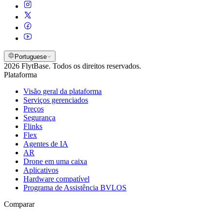
Portuguese
2026 FlytBase. Todos os direitos reservados.
Plataforma
Visão geral da plataforma
Serviços gerenciados
Preços
Segurança
Flinks
Flex
Agentes de IA
AR
Drone em uma caixa
Aplicativos
Hardware compatível
Programa de Assistência BVLOS
Comparar