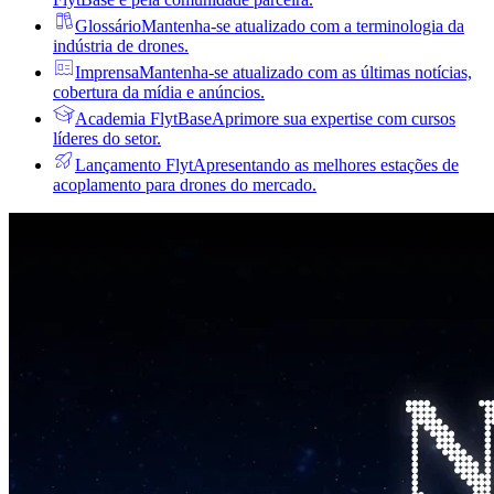
Glossário
Mantenha-se atualizado com a terminologia da
indústria de drones.
Imprensa
Mantenha-se atualizado com as últimas notícias,
cobertura da mídia e anúncios.
Academia FlytBase
Aprimore sua expertise com cursos
líderes do setor.
Lançamento Flyt
Apresentando as melhores estações de
acoplamento para drones do mercado.