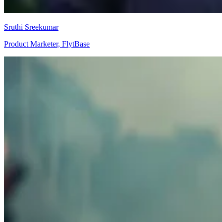
Sruthi Sreekumar
Product Marketer, FlytBase