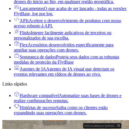
drones do início ao fim, em qualquer região geográfica.
Lançamentos
O que acaba de ser lançado - todas as versões
FlytBase, log por log.
APIs
Acelere o desenvolvimento de produtos com nosso
acesso robusto à API.
Flinks
Integre facilmente aplicativos de terceiros ou
personalizados de sua escolha.
Flex
Acessórios desenvolvidos especificamente para
ampliar suas operações com drones.
Segurança de dados
Proteja seus dados com as robustas
medidas de proteção da FlytBase
Agentes de IA
Agentes de IA visual que detectam os
eventos relevantes em vídeos de drones ao vivo.
Links rápidos
Hardware compatível
Automatize suas bases de drones e
realize configurações remotas.
Histórias de sucesso
Saiba como os clientes estão
expandindo suas operações com drones.