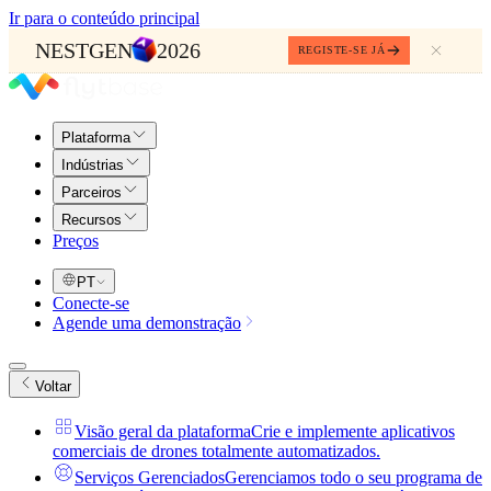
Ir para o conteúdo principal
NESTGEN
2026
REGISTE-SE JÁ
Plataforma
Indústrias
Parceiros
Recursos
Preços
PT
Conecte-se
Agende uma demonstração
Voltar
Visão geral da plataforma
Crie e implemente aplicativos
comerciais de drones totalmente automatizados.
Serviços Gerenciados
Gerenciamos todo o seu programa de