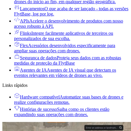
drones do início ao fim, em qualquer região geográfica.
Lançamentos
O que acaba de ser lançado - todas as versões
FlytBase, log por log.
APIs
Acelere o desenvolvimento de produtos com nosso
acesso robusto à API.
Flinks
Integre facilmente aplicativos de terceiros ou
personalizados de sua escolha.
Flex
Acessórios desenvolvidos especificamente para
ampliar suas operações com drones.
Segurança de dados
Proteja seus dados com as robustas
medidas de proteção da FlytBase
Agentes de IA
Agentes de IA visual que detectam os
eventos relevantes em vídeos de drones ao vivo.
Links rápidos
Hardware compatível
Automatize suas bases de drones e
realize configurações remotas.
Histórias de sucesso
Saiba como os clientes estão
expandindo suas operações com drones.