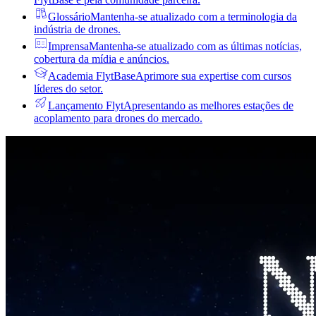
Glossário
Mantenha-se atualizado com a terminologia da
indústria de drones.
Imprensa
Mantenha-se atualizado com as últimas notícias,
cobertura da mídia e anúncios.
Academia FlytBase
Aprimore sua expertise com cursos
líderes do setor.
Lançamento Flyt
Apresentando as melhores estações de
acoplamento para drones do mercado.