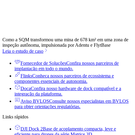
Como a SQM transformou uma mina de 678 km² em uma zona de
inspeção autônoma, impulsionada por Adentu e FlytBase
Leia o estudo de caso
Fornecedor de Soluções
Confira nossos parceiros de
implantação em todo o mundo.
Flinks
Conheça nossos parceiros de ecossistema e
componentes essenciais de autonomia.
Doca
Confira nosso hardware de dock compatível e a
integração da plataforma.
Aviso BVLOS
Consulte nossos especialistas em BVLOS
para obter orientações regulatórias.
Links rápidos
DJI Dock 2
Base de acoplamento compacta, leve e
eficiente para drones da série Matrice 3D.