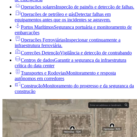
Operações solares
Inspeção de painéis e detecção de falhas.
Operações de petróleo e gás
Detectar falhas em
equipamentos antes que os incidentes se agravem.
Portos Marítimos
Segurança portuária e monitoramento de
embarcações
Operações Ferroviárias
Inspecionar continuamente a
infraestrutura ferroviária.
Correções Detenção
Vigilância e detecção de contrabando
Centros de dados
Garantir a segurança da infraestrutura
crítica do data center
Transportes e Rodovias
Monitoramento e resposta
autônomos em corredores
Construção
Monitoramento do progresso e da segurança da
construção