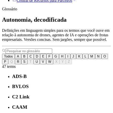
Central de Recursos para Parceiros
Glossário
Autonomia, decodificada
Definições em linguagem simples para os termos que você ouve em
relação à autonomia de drones, agentes de IA e operações de frotas
empresariais. Versões concisas. Sem jargões, sempre que possível.
Todos
A
B
C
D
E
F
G
H
I
J
K
L
M
N
O
P
Q
R
S
T
U
V
W
X
Y
Z
47 terms
ADS-B
BVLOS
C2 Link
CAAM