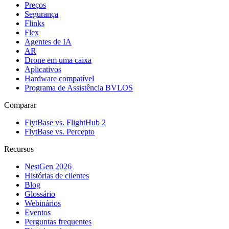
Preços
Segurança
Flinks
Flex
Agentes de IA
AR
Drone em uma caixa
Aplicativos
Hardware compatível
Programa de Assistência BVLOS
Comparar
FlytBase vs. FlightHub 2
FlytBase vs. Percepto
Recursos
NestGen 2026
Histórias de clientes
Blog
Glossário
Webinários
Eventos
Perguntas frequentes