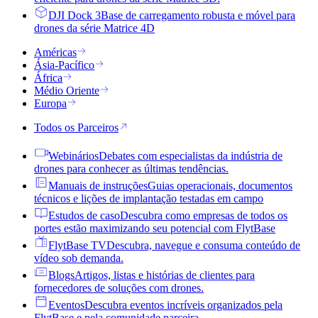
DJI Dock 3
Base de carregamento robusta e móvel para
drones da série Matrice 4D
Américas
Ásia-Pacífico
África
Médio Oriente
Europa
Todos os Parceiros
Webinários
Debates com especialistas da indústria de
drones para conhecer as últimas tendências.
Manuais de instruções
Guias operacionais, documentos
técnicos e lições de implantação testadas em campo
Estudos de caso
Descubra como empresas de todos os
portes estão maximizando seu potencial com FlytBase
FlytBase TV
Descubra, navegue e consuma conteúdo de
vídeo sob demanda.
Blogs
Artigos, listas e histórias de clientes para
fornecedores de soluções com drones.
Eventos
Descubra eventos incríveis organizados pela
FlytBase e pela comunidade parceira.