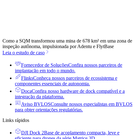
Como a SQM transformou uma mina de 678 km² em uma zona de
inspeção autônoma, impulsionada por Adentu e FlytBase
Leia o estudo de caso
Fornecedor de Soluções
Confira nossos parceiros de
implantação em todo o mundo.
Flinks
Conheça nossos parceiros de ecossistema e
componentes essenciais de autonomia.
Doca
Confira nosso hardware de dock compatível e a
integração da plataforma.
Aviso BVLOS
Consulte nossos especialistas em BVLOS
para obter orientações regulatórias.
Links rápidos
DJI Dock 2
Base de acoplamento compacta, leve e
eficiente para drones da série Matrice 3D.