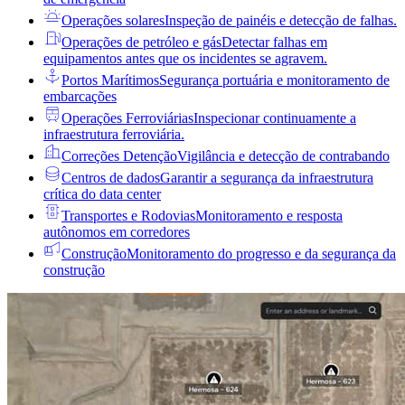
Operações solares
Inspeção de painéis e detecção de falhas.
Operações de petróleo e gás
Detectar falhas em
equipamentos antes que os incidentes se agravem.
Portos Marítimos
Segurança portuária e monitoramento de
embarcações
Operações Ferroviárias
Inspecionar continuamente a
infraestrutura ferroviária.
Correções Detenção
Vigilância e detecção de contrabando
Centros de dados
Garantir a segurança da infraestrutura
crítica do data center
Transportes e Rodovias
Monitoramento e resposta
autônomos em corredores
Construção
Monitoramento do progresso e da segurança da
construção