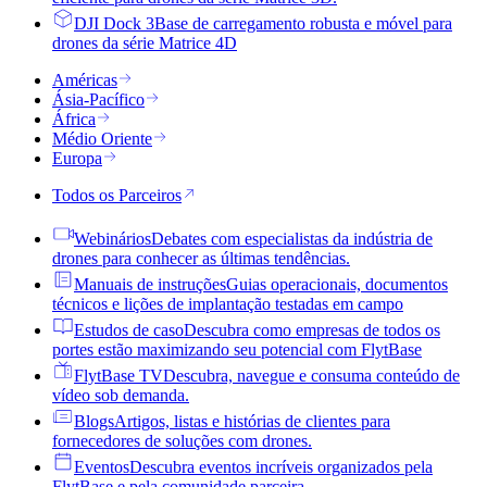
DJI Dock 3
Base de carregamento robusta e móvel para
drones da série Matrice 4D
Américas
Ásia-Pacífico
África
Médio Oriente
Europa
Todos os Parceiros
Webinários
Debates com especialistas da indústria de
drones para conhecer as últimas tendências.
Manuais de instruções
Guias operacionais, documentos
técnicos e lições de implantação testadas em campo
Estudos de caso
Descubra como empresas de todos os
portes estão maximizando seu potencial com FlytBase
FlytBase TV
Descubra, navegue e consuma conteúdo de
vídeo sob demanda.
Blogs
Artigos, listas e histórias de clientes para
fornecedores de soluções com drones.
Eventos
Descubra eventos incríveis organizados pela
FlytBase e pela comunidade parceira.