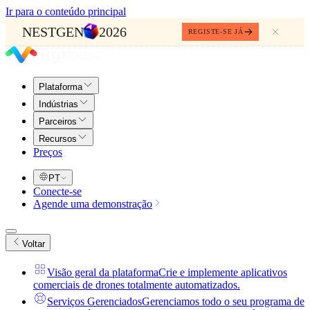
Ir para o conteúdo principal
NESTGEN
2026
REGISTE-SE JÁ
Plataforma
Indústrias
Parceiros
Recursos
Preços
PT
Conecte-se
Agende uma demonstração
Voltar
Visão geral da plataforma
Crie e implemente aplicativos
comerciais de drones totalmente automatizados.
Serviços Gerenciados
Gerenciamos todo o seu programa de