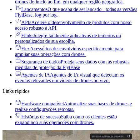
drones do início ao fim, em qualquer região geográfica.
Lançamentos
O que acaba de ser lançado - todas as versões
FlytBase, log por log.
APIs
Acelere o desenvolvimento de produtos com nosso
acesso robusto à API.
Flinks
Integre facilmente aplicativos de terceiros ou
personalizados de sua escolha.
Flex
Acessórios desenvolvidos especificamente para
ampliar suas operações com drones.
Segurança de dados
Proteja seus dados com as robustas
medidas de proteção da FlytBase
Agentes de IA
Agentes de IA visual que detectam os
eventos relevantes em vídeos de drones ao vivo.
Links rápidos
Hardware compatível
Automatize suas bases de drones e
realize configurações remotas.
Histórias de sucesso
Saiba como os clientes estão
expandindo suas operações com drones.