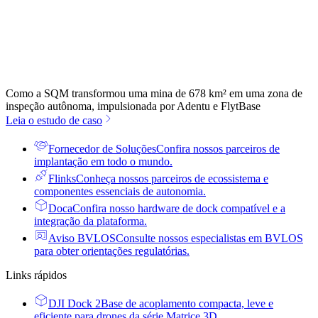
Como a SQM transformou uma mina de 678 km² em uma zona de
inspeção autônoma, impulsionada por Adentu e FlytBase
Leia o estudo de caso
Fornecedor de Soluções
Confira nossos parceiros de
implantação em todo o mundo.
Flinks
Conheça nossos parceiros de ecossistema e
componentes essenciais de autonomia.
Doca
Confira nosso hardware de dock compatível e a
integração da plataforma.
Aviso BVLOS
Consulte nossos especialistas em BVLOS
para obter orientações regulatórias.
Links rápidos
DJI Dock 2
Base de acoplamento compacta, leve e
eficiente para drones da série Matrice 3D.