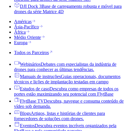
DJI Dock 3
Base de carregamento robusta e móvel para
drones da série Matrice 4D
Américas
Ásia-Pacífico
África
Médio Oriente
Europa
Todos os Parceiros
Webinários
Debates com especialistas da indústria de
drones para conhecer as últimas tendências.
Manuais de instruções
Guias operacionais, documentos
técnicos e lições de implantação testadas em campo
Estudos de caso
Descubra como empresas de todos os
portes estão maximizando seu potencial com FlytBase
FlytBase TV
Descubra, navegue e consuma conteúdo de
vídeo sob demanda.
Blogs
Artigos, listas e histórias de clientes para
fornecedores de soluções com drones.
Eventos
Descubra eventos incríveis organizados pela
FlytBase e pela comunidade parceira.