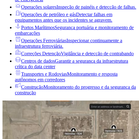
Operações solares
Inspeção de painéis e detecção de falhas.
Operações de petróleo e gás
Detectar falhas em
equipamentos antes que os incidentes se agravem.
Portos Marítimos
Segurança portuária e monitoramento de
embarcações
Operações Ferroviárias
Inspecionar continuamente a
infraestrutura ferroviária.
Correções Detenção
Vigilância e detecção de contrabando
Centros de dados
Garantir a segurança da infraestrutura
crítica do data center
Transportes e Rodovias
Monitoramento e resposta
autônomos em corredores
Construção
Monitoramento do progresso e da segurança da
construção