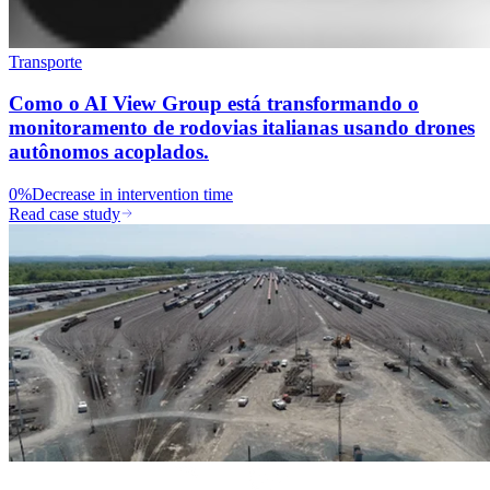
Transporte
Como o AI View Group está transformando o
monitoramento de rodovias italianas usando drones
autônomos acoplados.
0%
Decrease in intervention time
Read case study