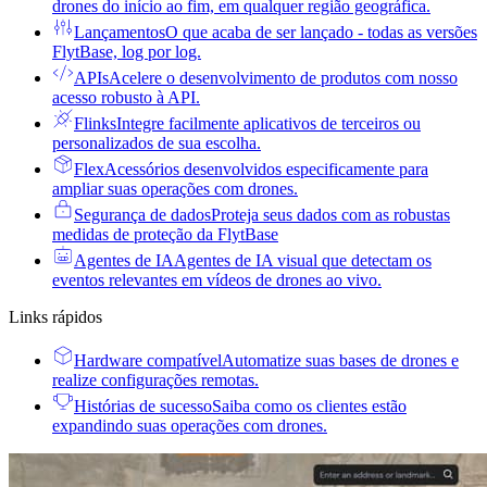
drones do início ao fim, em qualquer região geográfica.
Lançamentos
O que acaba de ser lançado - todas as versões
FlytBase, log por log.
APIs
Acelere o desenvolvimento de produtos com nosso
acesso robusto à API.
Flinks
Integre facilmente aplicativos de terceiros ou
personalizados de sua escolha.
Flex
Acessórios desenvolvidos especificamente para
ampliar suas operações com drones.
Segurança de dados
Proteja seus dados com as robustas
medidas de proteção da FlytBase
Agentes de IA
Agentes de IA visual que detectam os
eventos relevantes em vídeos de drones ao vivo.
Links rápidos
Hardware compatível
Automatize suas bases de drones e
realize configurações remotas.
Histórias de sucesso
Saiba como os clientes estão
expandindo suas operações com drones.