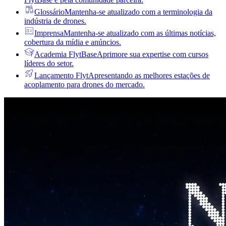
Glossário
Mantenha-se atualizado com a terminologia da
indústria de drones.
Imprensa
Mantenha-se atualizado com as últimas notícias,
cobertura da mídia e anúncios.
Academia FlytBase
Aprimore sua expertise com cursos
líderes do setor.
Lançamento Flyt
Apresentando as melhores estações de
acoplamento para drones do mercado.