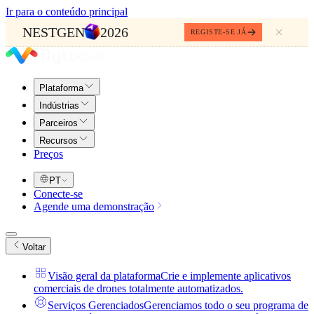
Ir para o conteúdo principal
NESTGEN
2026
REGISTE-SE JÁ
Plataforma
Indústrias
Parceiros
Recursos
Preços
PT
Conecte-se
Agende uma demonstração
Voltar
Visão geral da plataforma
Crie e implemente aplicativos
comerciais de drones totalmente automatizados.
Serviços Gerenciados
Gerenciamos todo o seu programa de