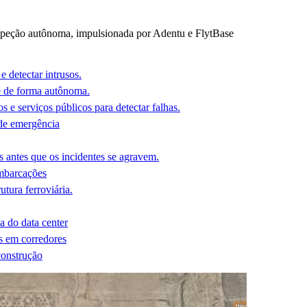
eção autônoma, impulsionada por Adentu e FlytBase
e detectar intrusos.
e de forma autônoma.
s e serviços públicos para detectar falhas.
 de emergência
 antes que os incidentes se agravem.
mbarcações
utura ferroviária.
ca do data center
s em corredores
construção