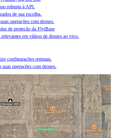
so robusto à API.
izados de sua escolha.
 suas operações com drones.
idas de proteção da FlytBase
 relevantes em vídeos de drones ao vivo.
lize configurações remotas.
o suas operações com drones.