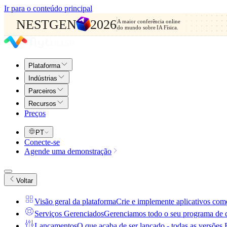
Ir para o conteúdo principal
NESTGEN
2026
A maior conferência online
do mundo sobre IA Física.
Plataforma
Indústrias
Parceiros
Recursos
Preços
PT
Conecte-se
Agende uma demonstração
Voltar
Visão geral da plataforma
Crie e implemente aplicativos come
Serviços Gerenciados
Gerenciamos todo o seu programa de dr
Lançamentos
O que acaba de ser lançado - todas as versões F