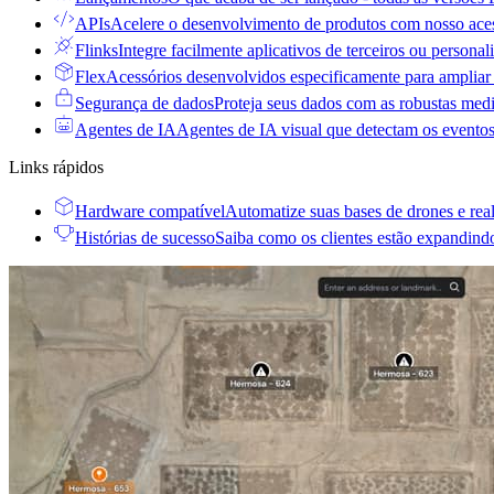
APIs
Acelere o desenvolvimento de produtos com nosso aces
Flinks
Integre facilmente aplicativos de terceiros ou personal
Flex
Acessórios desenvolvidos especificamente para ampliar
Segurança de dados
Proteja seus dados com as robustas med
Agentes de IA
Agentes de IA visual que detectam os eventos
Links rápidos
Hardware compatível
Automatize suas bases de drones e rea
Histórias de sucesso
Saiba como os clientes estão expandind