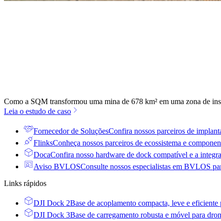
Como a SQM transformou uma mina de 678 km² em uma zona de insp
Leia o estudo de caso
Fornecedor de Soluções
Confira nossos parceiros de implan
Flinks
Conheça nossos parceiros de ecossistema e component
Doca
Confira nosso hardware de dock compatível e a integra
Aviso BVLOS
Consulte nossos especialistas em BVLOS para
Links rápidos
DJI Dock 2
Base de acoplamento compacta, leve e eficiente 
DJI Dock 3
Base de carregamento robusta e móvel para dron