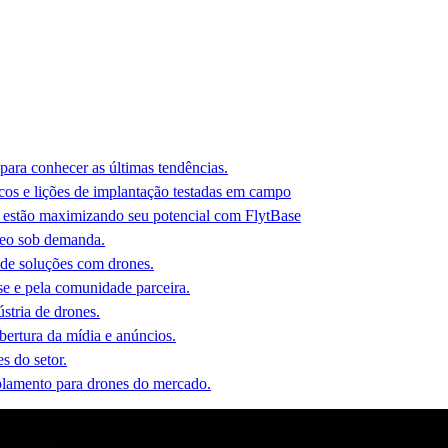
 para conhecer as últimas tendências.
cos e lições de implantação testadas em campo
 estão maximizando seu potencial com FlytBase
deo sob demanda.
es de soluções com drones.
se e pela comunidade parceira.
stria de drones.
bertura da mídia e anúncios.
s do setor.
plamento para drones do mercado.