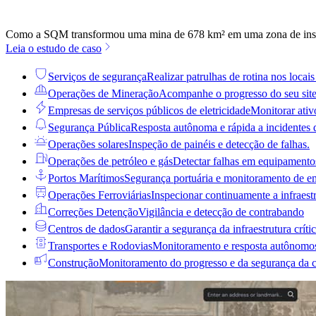
Como a SQM transformou uma mina de 678 km² em uma zona de insp
Leia o estudo de caso
Serviços de segurança
Realizar patrulhas de rotina nos locais 
Operações de Mineração
Acompanhe o progresso do seu sit
Empresas de serviços públicos de eletricidade
Monitorar ativo
Segurança Pública
Resposta autônoma e rápida a incidentes
Operações solares
Inspeção de painéis e detecção de falhas.
Operações de petróleo e gás
Detectar falhas em equipamentos
Portos Marítimos
Segurança portuária e monitoramento de e
Operações Ferroviárias
Inspecionar continuamente a infraestr
Correções Detenção
Vigilância e detecção de contrabando
Centros de dados
Garantir a segurança da infraestrutura críti
Transportes e Rodovias
Monitoramento e resposta autônomo
Construção
Monitoramento do progresso e da segurança da 