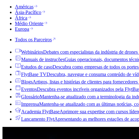
Américas
Ásia-Pacífico
África
Médio Oriente
Europa
Todos os Parceiros
Webinários
Debates com especialistas da indústria de drones
Manuais de instruções
Guias operacionais, documentos técni
Estudos de caso
Descubra como empresas de todos os portes
FlytBase TV
Descubra, navegue e consuma conteúdo de ví
Blogs
Artigos, listas e histórias de clientes para fornecedor
Eventos
Descubra eventos incríveis organizados pela FlytBa
Glossário
Mantenha-se atualizado com a terminologia da indú
Imprensa
Mantenha-se atualizado com as últimas notícias, co
Academia FlytBase
Aprimore sua expertise com cursos lídere
Lançamento Flyt
Apresentando as melhores estações de aco