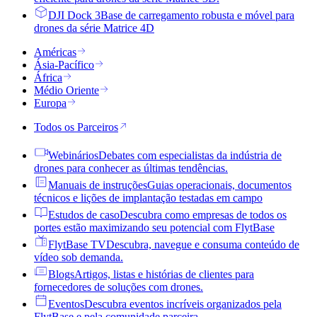
DJI Dock 3
Base de carregamento robusta e móvel para
drones da série Matrice 4D
Américas
Ásia-Pacífico
África
Médio Oriente
Europa
Todos os Parceiros
Webinários
Debates com especialistas da indústria de
drones para conhecer as últimas tendências.
Manuais de instruções
Guias operacionais, documentos
técnicos e lições de implantação testadas em campo
Estudos de caso
Descubra como empresas de todos os
portes estão maximizando seu potencial com FlytBase
FlytBase TV
Descubra, navegue e consuma conteúdo de
vídeo sob demanda.
Blogs
Artigos, listas e histórias de clientes para
fornecedores de soluções com drones.
Eventos
Descubra eventos incríveis organizados pela
FlytBase e pela comunidade parceira.