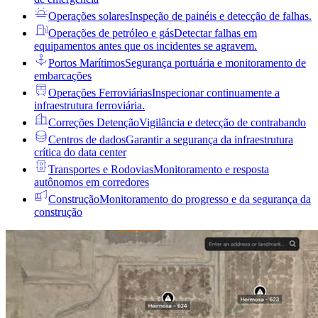
Operações solares
Inspeção de painéis e detecção de falhas.
Operações de petróleo e gás
Detectar falhas em
equipamentos antes que os incidentes se agravem.
Portos Marítimos
Segurança portuária e monitoramento de
embarcações
Operações Ferroviárias
Inspecionar continuamente a
infraestrutura ferroviária.
Correções Detenção
Vigilância e detecção de contrabando
Centros de dados
Garantir a segurança da infraestrutura
crítica do data center
Transportes e Rodovias
Monitoramento e resposta
autônomos em corredores
Construção
Monitoramento do progresso e da segurança da
construção