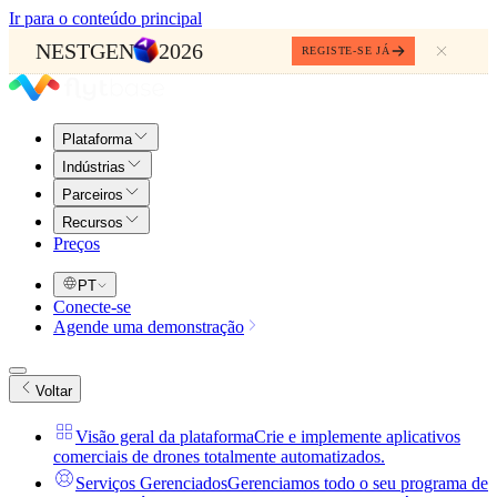
Ir para o conteúdo principal
NESTGEN
2026
REGISTE-SE JÁ
Plataforma
Indústrias
Parceiros
Recursos
Preços
PT
Conecte-se
Agende uma demonstração
Voltar
Visão geral da plataforma
Crie e implemente aplicativos
comerciais de drones totalmente automatizados.
Serviços Gerenciados
Gerenciamos todo o seu programa de