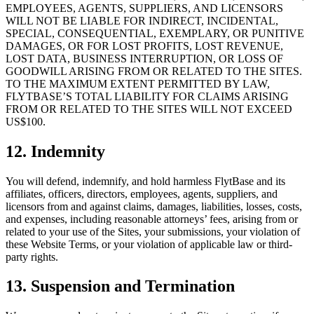
EMPLOYEES, AGENTS, SUPPLIERS, AND LICENSORS
WILL NOT BE LIABLE FOR INDIRECT, INCIDENTAL,
SPECIAL, CONSEQUENTIAL, EXEMPLARY, OR PUNITIVE
DAMAGES, OR FOR LOST PROFITS, LOST REVENUE,
LOST DATA, BUSINESS INTERRUPTION, OR LOSS OF
GOODWILL ARISING FROM OR RELATED TO THE SITES.
TO THE MAXIMUM EXTENT PERMITTED BY LAW,
FLYTBASE’S TOTAL LIABILITY FOR CLAIMS ARISING
FROM OR RELATED TO THE SITES WILL NOT EXCEED
US$100.
12. Indemnity
You will defend, indemnify, and hold harmless FlytBase and its
affiliates, officers, directors, employees, agents, suppliers, and
licensors from and against claims, damages, liabilities, losses, costs,
and expenses, including reasonable attorneys’ fees, arising from or
related to your use of the Sites, your submissions, your violation of
these Website Terms, or your violation of applicable law or third-
party rights.
13. Suspension and Termination