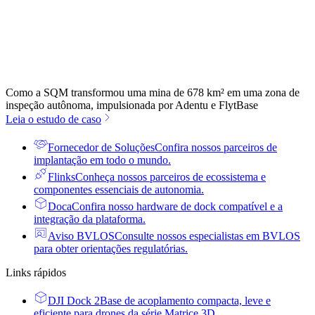
Como a SQM transformou uma mina de 678 km² em uma zona de
inspeção autônoma, impulsionada por Adentu e FlytBase
Leia o estudo de caso
Fornecedor de Soluções
Confira nossos parceiros de
implantação em todo o mundo.
Flinks
Conheça nossos parceiros de ecossistema e
componentes essenciais de autonomia.
Doca
Confira nosso hardware de dock compatível e a
integração da plataforma.
Aviso BVLOS
Consulte nossos especialistas em BVLOS
para obter orientações regulatórias.
Links rápidos
DJI Dock 2
Base de acoplamento compacta, leve e
eficiente para drones da série Matrice 3D.