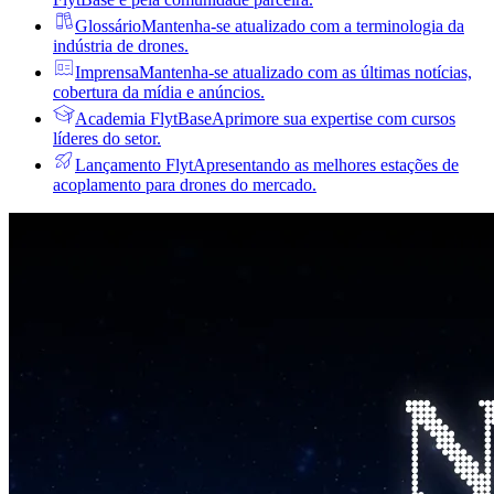
Glossário
Mantenha-se atualizado com a terminologia da
indústria de drones.
Imprensa
Mantenha-se atualizado com as últimas notícias,
cobertura da mídia e anúncios.
Academia FlytBase
Aprimore sua expertise com cursos
líderes do setor.
Lançamento Flyt
Apresentando as melhores estações de
acoplamento para drones do mercado.