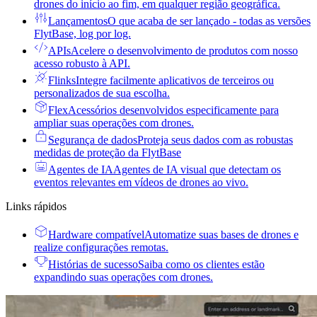
drones do início ao fim, em qualquer região geográfica.
Lançamentos
O que acaba de ser lançado - todas as versões
FlytBase, log por log.
APIs
Acelere o desenvolvimento de produtos com nosso
acesso robusto à API.
Flinks
Integre facilmente aplicativos de terceiros ou
personalizados de sua escolha.
Flex
Acessórios desenvolvidos especificamente para
ampliar suas operações com drones.
Segurança de dados
Proteja seus dados com as robustas
medidas de proteção da FlytBase
Agentes de IA
Agentes de IA visual que detectam os
eventos relevantes em vídeos de drones ao vivo.
Links rápidos
Hardware compatível
Automatize suas bases de drones e
realize configurações remotas.
Histórias de sucesso
Saiba como os clientes estão
expandindo suas operações com drones.