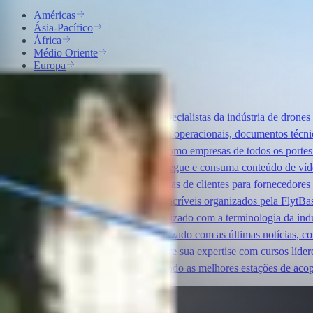
Américas
Ásia-Pacífico
África
Médio Oriente
Europa
Todos os Parceiros
Webinários
Debates com especialistas da indústria de drones
Manuais de instruções
Guias operacionais, documentos técni
Estudos de caso
Descubra como empresas de todos os portes
FlytBase TV
Descubra, navegue e consuma conteúdo de ví
Blogs
Artigos, listas e histórias de clientes para fornecedor
Eventos
Descubra eventos incríveis organizados pela FlytBa
Glossário
Mantenha-se atualizado com a terminologia da indú
Imprensa
Mantenha-se atualizado com as últimas notícias, co
Academia FlytBase
Aprimore sua expertise com cursos lídere
Lançamento Flyt
Apresentando as melhores estações de aco