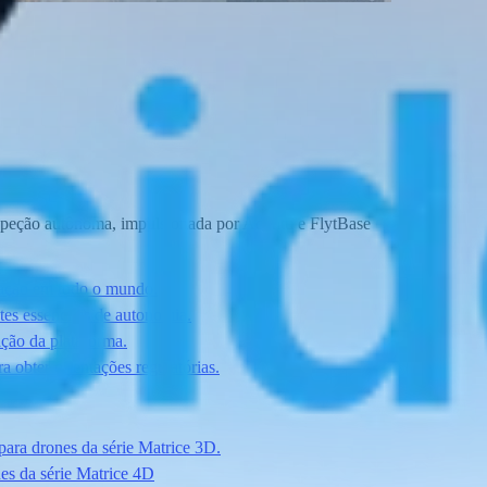
eção autônoma, impulsionada por Adentu e FlytBase
tação em todo o mundo.
es essenciais de autonomia.
ção da plataforma.
 obter orientações regulatórias.
para drones da série Matrice 3D.
es da série Matrice 4D