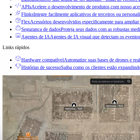
APIs
Acelere o desenvolvimento de produtos com nosso aces
Flinks
Integre facilmente aplicativos de terceiros ou personal
Flex
Acessórios desenvolvidos especificamente para ampliar
Segurança de dados
Proteja seus dados com as robustas med
Agentes de IA
Agentes de IA visual que detectam os eventos
Links rápidos
Hardware compatível
Automatize suas bases de drones e rea
Histórias de sucesso
Saiba como os clientes estão expandind