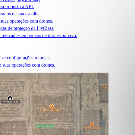
so robusto à API.
izados de sua escolha.
 suas operações com drones.
idas de proteção da FlytBase
 relevantes em vídeos de drones ao vivo.
lize configurações remotas.
o suas operações com drones.