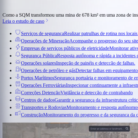
Como a SQM transformou uma mina de 678 km² em uma zona de insp
Leia o estudo de caso
Serviços de segurança
Realizar patrulhas de rotina nos locais 
Operações de Mineração
Acompanhe o progresso do seu sit
Empresas de serviços públicos de eletricidade
Monitorar ativo
Segurança Pública
Resposta autônoma e rápida a incidentes
Operações solares
Inspeção de painéis e detecção de falhas.
Operações de petróleo e gás
Detectar falhas em equipamentos
Portos Marítimos
Segurança portuária e monitoramento de e
Operações Ferroviárias
Inspecionar continuamente a infraestr
Correções Detenção
Vigilância e detecção de contrabando
Centros de dados
Garantir a segurança da infraestrutura críti
Transportes e Rodovias
Monitoramento e resposta autônomo
Construção
Monitoramento do progresso e da segurança da 