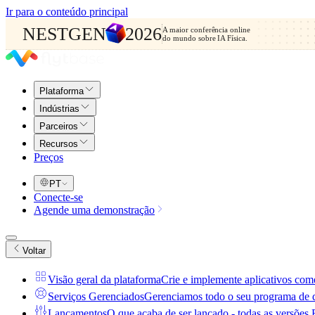
Ir para o conteúdo principal
NESTGEN
2026
A maior conferência online
do mundo sobre IA Física.
Plataforma
Indústrias
Parceiros
Recursos
Preços
PT
Conecte-se
Agende uma demonstração
Voltar
Visão geral da plataforma
Crie e implemente aplicativos come
Serviços Gerenciados
Gerenciamos todo o seu programa de dr
Lançamentos
O que acaba de ser lançado - todas as versões F