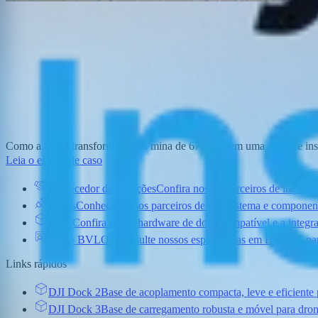
Como a SQM transformou uma mina de 678 km² em uma zona de insp
Leia o estudo de caso
Fornecedor de Soluções
Confira nossos parceiros de implan
Flinks
Conheça nossos parceiros de ecossistema e component
Doca
Confira nosso hardware de dock compatível e a integra
Aviso BVLOS
Consulte nossos especialistas em BVLOS para
Links rápidos
DJI Dock 2
Base de acoplamento compacta, leve e eficiente 
DJI Dock 3
Base de carregamento robusta e móvel para dron