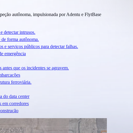
eção autônoma, impulsionada por Adentu e FlytBase
e detectar intrusos.
e de forma autônoma.
s e serviços públicos para detectar falhas.
 de emergência
 antes que os incidentes se agravem.
mbarcações
utura ferroviária.
ca do data center
s em corredores
construção