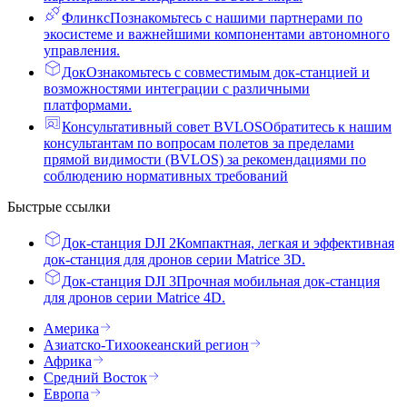
Флинкс
Познакомьтесь с нашими партнерами по
экосистеме и важнейшими компонентами автономного
управления.
Док
Ознакомьтесь с совместимым док-станцией и
возможностями интеграции с различными
платформами.
Консультативный совет BVLOS
Обратитесь к нашим
консультантам по вопросам полетов за пределами
прямой видимости (BVLOS) за рекомендациями по
соблюдению нормативных требований
Быстрые ссылки
Док-станция DJI 2
Компактная, легкая и эффективная
док-станция для дронов серии Matrice 3D.
Док-станция DJI 3
Прочная мобильная док-станция
для дронов серии Matrice 4D.
Америка
Азиатско-Тихоокеанский регион
Африка
Средний Восток
Европа