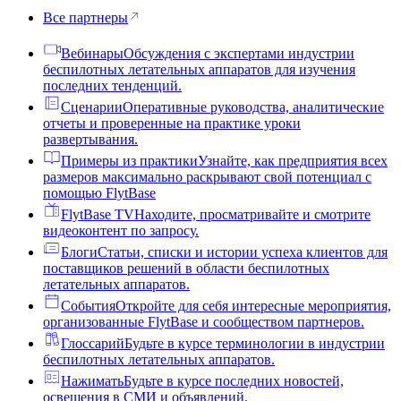
Все партнеры
Вебинары
Обсуждения с экспертами индустрии
беспилотных летательных аппаратов для изучения
последних тенденций.
Сценарии
Оперативные руководства, аналитические
отчеты и проверенные на практике уроки
развертывания.
Примеры из практики
Узнайте, как предприятия всех
размеров максимально раскрывают свой потенциал с
помощью FlytBase
FlytBase TV
Находите, просматривайте и смотрите
видеоконтент по запросу.
Блоги
Статьи, списки и истории успеха клиентов для
поставщиков решений в области беспилотных
летательных аппаратов.
События
Откройте для себя интересные мероприятия,
организованные FlytBase и сообществом партнеров.
Глоссарий
Будьте в курсе терминологии в индустрии
беспилотных летательных аппаратов.
Нажимать
Будьте в курсе последних новостей,
освещения в СМИ и объявлений.