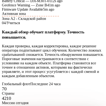
Battery Critical — DJI-M30T-01
12s ago
Geofence Warning — Zone B4
1m ago
Firmware Update Available
5m ago
Активная зона
Зона А2 - Складской район
04
/
Учиться
Каждый обзор обучает платформу. Точность
повышается.
Каждая проверка, каждая корректировка, каждое решение
оператора подпитывают цикл обучения. Количество ложных
срабатываний снижается. Точность обнаружения повышается.
Пороговые значения настраиваются в соответствии с
условиями на каждом объекте. Платформа становится все
точнее в отношении активов, которыми вы фактически
управляете, и этот процесс усугубляется с каждой сменой и
каждым добавленным объектом.
Глобальный флот
Последние 24 часа
70
Страны
4210
Миссии сегодня