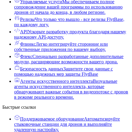
Управляемые услуги
Мы обеспечиваем полное
сопровождение вашей программы по использованию
дронов от начала до конца, в любом регионе.
Релизы
Что только что вышло - все релизы FlytBase,
по каждому логу.
API
Ускорьте разработку продукта благодаря нашему
надежному API-доступу.
Флинкс
Легко интегрируйте сторонние или
собственные приложения по вашему выбору.
Флекс
Специально разработанные дополнительные
модули, расширяющие возможности вашего дрона.
Безопасность данных
Защитите свои данные с
помощью надежных мер защиты FlytBase
Агенты искусственного интеллекта
Визуальные
агенты искусственного интеллекта, которые
обнаруживают важные события в видеопотоке с дронов
в режиме реального времени.
Быстрые ссылки
Поддерживаемое оборудование
Автоматизируйте
стыковочные станции для дронов и выполняйте
удаленную настройку.