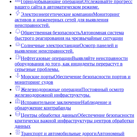
Горнодобывающие операции
Отслеживайте прогресс
вашего сайта в автоматическом режиме.
Электроэнергетические компании
Мониторинг
активов и инженерных сетей для выявления
неисправностей.
Общественная безопасность
Автономная система
быстрого реагирования на чрезвычайные ситуации
Солнечные электростанции
Осмотр панелей и
выявление неисправностей.
Нефтегазовые операции
Выявляйте неисправности
оборудования до того, как инциденты перерастут в
серьезные проблемы.
Морские порты
Обеспечение безопасности портов и
мониторинг судов
Железнодорожные операции
Постоянный осмотр
железнодорожной инфраструктуры.
Исправительное заключение
Наблюдение и
обнаружение контрабанды
Центры обработки данных
Обеспечение безопасности
критически важной инфраструктуры центров обработки
данных
Транспорт и автомобильные дороги
Автономный