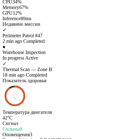
CPU
34%
Memory
67%
GPU
12%
Inference
89ms
Недавние миссии
✓
Perimeter Patrol #47
2 min ago
Completed
●
Warehouse Inspection
In progress
Active
✓
Thermal Scan — Zone B
18 min ago
Completed
Показатель здоровья
89
%
Температура двигателя
42°C
Сигнал
Сильный
Оповещения
3