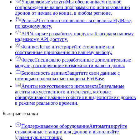
Управляемые услуги
Мы обеспечиваем полное
сопровождение вашей программы по использованию
дронов от начала до конца, в любом регионе.
Релизы
Что только что вышло - все релизы FlytBase,
по каждому логу.
API
Ускорьте разработку продукта благодаря нашему
надежному API-доступу.
Флинкс
Легко интегрируйте сторонние или
собственные приложения по вашему выбору.
Флекс
Специально разработанные дополнительные
модули, расширяющие возможности вашего дрона.
Безопасность данных
Защитите свои данные с
помощью надежных мер защиты FlytBase
Агенты искусственного интеллекта
Визуальные
агенты искусственного интеллекта, которые
обнаруживают важные события в видеопотоке с дронов
в режиме реального времени.
Быстрые ссылки
Поддерживаемое оборудование
Автоматизируйте
стыковочные станции для дронов и выполняйте
удаленную настройку.