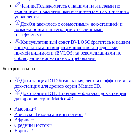
Флинкс
Познакомьтесь с нашими партнерами по
экосистеме и важнейшими компонентами автономного
управления.
Док
Ознакомьтесь с совместимым док-станцией и
возможностями интеграции с различными
платформами.
Консультативный совет BVLOS
Обратитесь к нашим
консультантам по вопросам полетов за пределами
прямой видимости (BVLOS) за рекомендациями по
соблюдению нормативных требований
Быстрые ссылки
Док-станция DJI 2
Компактная, легкая и эффективная
док-станция для дронов серии Matrice 3D.
Док-станция DJI 3
Прочная мобильная док-станция
для дронов серии Matrice 4D.
Америка
Азиатско-Тихоокеанский регион
Африка
Средний Восток
Европа