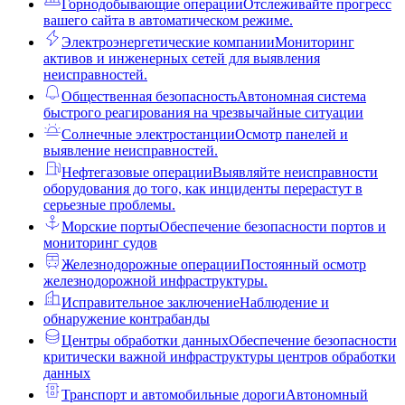
Горнодобывающие операции
Отслеживайте прогресс
вашего сайта в автоматическом режиме.
Электроэнергетические компании
Мониторинг
активов и инженерных сетей для выявления
неисправностей.
Общественная безопасность
Автономная система
быстрого реагирования на чрезвычайные ситуации
Солнечные электростанции
Осмотр панелей и
выявление неисправностей.
Нефтегазовые операции
Выявляйте неисправности
оборудования до того, как инциденты перерастут в
серьезные проблемы.
Морские порты
Обеспечение безопасности портов и
мониторинг судов
Железнодорожные операции
Постоянный осмотр
железнодорожной инфраструктуры.
Исправительное заключение
Наблюдение и
обнаружение контрабанды
Центры обработки данных
Обеспечение безопасности
критически важной инфраструктуры центров обработки
данных
Транспорт и автомобильные дороги
Автономный