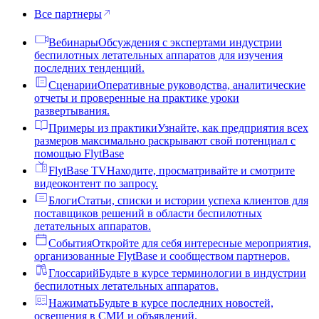
Все партнеры
Вебинары
Обсуждения с экспертами индустрии
беспилотных летательных аппаратов для изучения
последних тенденций.
Сценарии
Оперативные руководства, аналитические
отчеты и проверенные на практике уроки
развертывания.
Примеры из практики
Узнайте, как предприятия всех
размеров максимально раскрывают свой потенциал с
помощью FlytBase
FlytBase TV
Находите, просматривайте и смотрите
видеоконтент по запросу.
Блоги
Статьи, списки и истории успеха клиентов для
поставщиков решений в области беспилотных
летательных аппаратов.
События
Откройте для себя интересные мероприятия,
организованные FlytBase и сообществом партнеров.
Глоссарий
Будьте в курсе терминологии в индустрии
беспилотных летательных аппаратов.
Нажимать
Будьте в курсе последних новостей,
освещения в СМИ и объявлений.