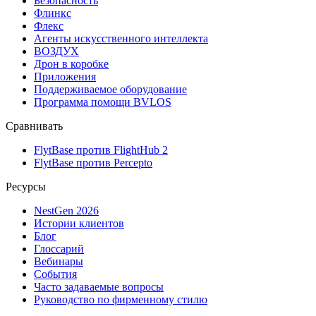
Безопасность
Флинкс
Флекс
Агенты искусственного интеллекта
ВОЗДУХ
Дрон в коробке
Приложения
Поддерживаемое оборудование
Программа помощи BVLOS
Сравнивать
FlytBase против FlightHub 2
FlytBase против Percepto
Ресурсы
NestGen 2026
Истории клиентов
Блог
Глоссарий
Вебинары
События
Часто задаваемые вопросы
Руководство по фирменному стилю