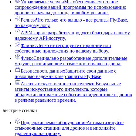
Управляемые услуги
Мы обеспечиваем полное
сопровождение вашей программы по использованию
дронов от начала до конца, в любом регионе.
Релизы
Что только что вышло - все релизы FlytBase,
по каждому логу.
API
Ускорьте разработку продукта благодаря нашему
надежному API-доступу.
Флинкс
Легко интегрируйте сторонние или
собственные приложения по вашему выбору.
Флекс
Специально разработанные дополнительные
модули, расширяющие возможности вашего дрона.
Безопасность данных
Защитите свои данные с
помощью надежных мер защиты FlytBase
Агенты искусственного интеллекта
Визуальные
агенты искусственного интеллекта, которые
обнаруживают важные события в видеопотоке с дронов
в режиме реального времени.
Быстрые ссылки
Поддерживаемое оборудование
Автоматизируйте
стыковочные станции для дронов и выполняйте
удаленную настройку.