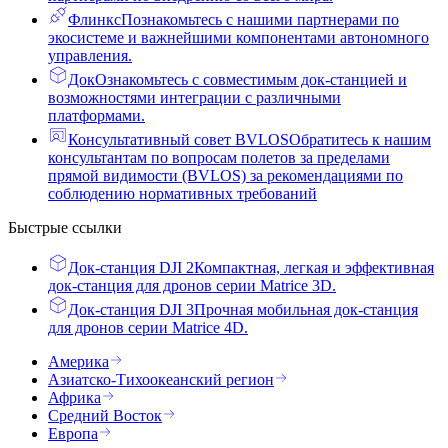
Флинкс
Познакомьтесь с нашими партнерами по
экосистеме и важнейшими компонентами автономного
управления.
Док
Ознакомьтесь с совместимым док-станцией и
возможностями интеграции с различными
платформами.
Консультативный совет BVLOS
Обратитесь к нашим
консультантам по вопросам полетов за пределами
прямой видимости (BVLOS) за рекомендациями по
соблюдению нормативных требований
Быстрые ссылки
Док-станция DJI 2
Компактная, легкая и эффективная
док-станция для дронов серии Matrice 3D.
Док-станция DJI 3
Прочная мобильная док-станция
для дронов серии Matrice 4D.
Америка
Азиатско-Тихоокеанский регион
Африка
Средний Восток
Европа