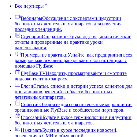
Все партнеры
Вебинары
Обсуждения с экспертами индустрии
беспилотных летательных аппаратов для изучения
последних тенденций.
Сценарии
Оперативные руководства, аналитические
отчеты и проверенные на практике уроки
развертывания.
Примеры из практики
Узнайте, как предприятия всех
размеров максимально раскрывают свой потенциал с
помощью FlytBase
FlytBase TV
Находите, просматривайте и смотрите
видеоконтент по запросу.
Блоги
Статьи, списки и истории успеха клиентов для
поставщиков решений в области беспилотных
летательных аппаратов.
События
Откройте для себя интересные мероприятия,
организованные FlytBase и сообществом партнеров.
Глоссарий
Будьте в курсе терминологии в индустрии
беспилотных летательных аппаратов.
Нажимать
Будьте в курсе последних новостей,
освещения в СМИ и объявлений.