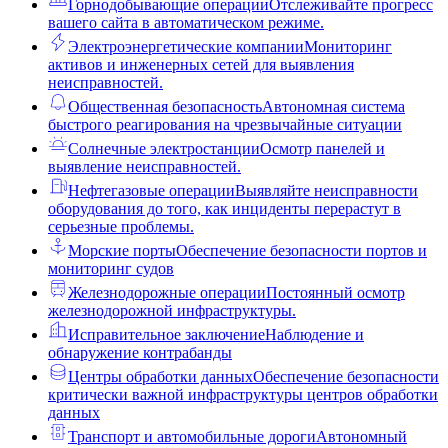
Горнодобывающие операции
Отслеживайте прогресс
вашего сайта в автоматическом режиме.
Электроэнергетические компании
Мониторинг
активов и инженерных сетей для выявления
неисправностей.
Общественная безопасность
Автономная система
быстрого реагирования на чрезвычайные ситуации
Солнечные электростанции
Осмотр панелей и
выявление неисправностей.
Нефтегазовые операции
Выявляйте неисправности
оборудования до того, как инциденты перерастут в
серьезные проблемы.
Морские порты
Обеспечение безопасности портов и
мониторинг судов
Железнодорожные операции
Постоянный осмотр
железнодорожной инфраструктуры.
Исправительное заключение
Наблюдение и
обнаружение контрабанды
Центры обработки данных
Обеспечение безопасности
критически важной инфраструктуры центров обработки
данных
Транспорт и автомобильные дороги
Автономный