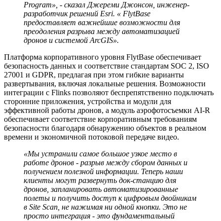
Program», - сказал Джереми Джонсон, инженер-
разработчик решений Esri. « FlytBase
предоставляет важнейшие возможности для
преодоления разрыва между автоматизацией
дронов и системой ArcGIS».
Платформа корпоративного уровня FlytBase обеспечивает
безопасность данных и соответствие стандартам SOC 2, ISO
27001 и GDPR, предлагая при этом гибкие варианты
развертывания, включая локальные решения. Возможности
интеграции с Flinks позволяют беспрепятственно подключать
сторонние приложения, устройства и модули для
эффективной работы дронов, а модуль аэрофотосъемки AI-R
обеспечивает соответствие корпоративным требованиям
безопасности благодаря обнаружению объектов в реальном
времени и экономичной потоковой передаче видео.
«Мы устранили самое большое узкое место в
работе дронов - разрыв между сбором данных и
получением полезной информации. Теперь наши
клиенты могут развернуть док-станцию ​​для
дронов, запланировать автоматизированные
полеты и получить доступ к цифровым двойникам
в Site Scan, не нажимая ни одной кнопки. Это не
просто интеграция - это фундаментальный