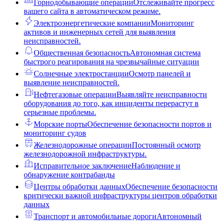
Горнодобывающие операции
Отслеживайте прогресс
вашего сайта в автоматическом режиме.
Электроэнергетические компании
Мониторинг
активов и инженерных сетей для выявления
неисправностей.
Общественная безопасность
Автономная система
быстрого реагирования на чрезвычайные ситуации
Солнечные электростанции
Осмотр панелей и
выявление неисправностей.
Нефтегазовые операции
Выявляйте неисправности
оборудования до того, как инциденты перерастут в
серьезные проблемы.
Морские порты
Обеспечение безопасности портов и
мониторинг судов
Железнодорожные операции
Постоянный осмотр
железнодорожной инфраструктуры.
Исправительное заключение
Наблюдение и
обнаружение контрабанды
Центры обработки данных
Обеспечение безопасности
критически важной инфраструктуры центров обработки
данных
Транспорт и автомобильные дороги
Автономный