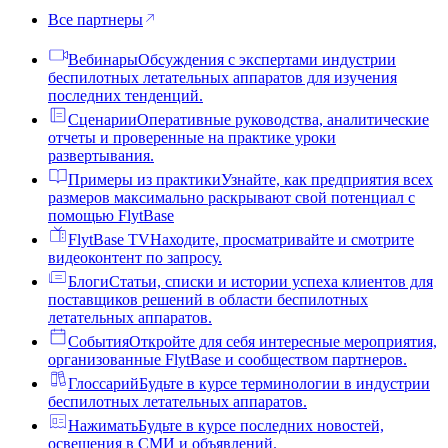
Все партнеры
Вебинары
Обсуждения с экспертами индустрии
беспилотных летательных аппаратов для изучения
последних тенденций.
Сценарии
Оперативные руководства, аналитические
отчеты и проверенные на практике уроки
развертывания.
Примеры из практики
Узнайте, как предприятия всех
размеров максимально раскрывают свой потенциал с
помощью FlytBase
FlytBase TV
Находите, просматривайте и смотрите
видеоконтент по запросу.
Блоги
Статьи, списки и истории успеха клиентов для
поставщиков решений в области беспилотных
летательных аппаратов.
События
Откройте для себя интересные мероприятия,
организованные FlytBase и сообществом партнеров.
Глоссарий
Будьте в курсе терминологии в индустрии
беспилотных летательных аппаратов.
Нажимать
Будьте в курсе последних новостей,
освещения в СМИ и объявлений.