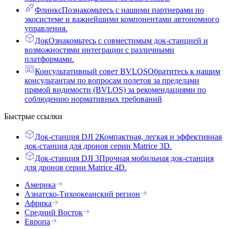
Флинкс
Познакомьтесь с нашими партнерами по
экосистеме и важнейшими компонентами автономного
управления.
Док
Ознакомьтесь с совместимым док-станцией и
возможностями интеграции с различными
платформами.
Консультативный совет BVLOS
Обратитесь к нашим
консультантам по вопросам полетов за пределами
прямой видимости (BVLOS) за рекомендациями по
соблюдению нормативных требований
Быстрые ссылки
Док-станция DJI 2
Компактная, легкая и эффективная
док-станция для дронов серии Matrice 3D.
Док-станция DJI 3
Прочная мобильная док-станция
для дронов серии Matrice 4D.
Америка
Азиатско-Тихоокеанский регион
Африка
Средний Восток
Европа