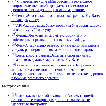
Управляемые услуги
Мы обеспечиваем полное
сопровождение вашей программы по использованию
дронов от начала до конца, в любом регионе.
Релизы
Что только что вышло - все релизы FlytBase,
по каждому логу.
API
Ускорьте разработку продукта благодаря нашему
надежному API-доступу.
Флинкс
Легко интегрируйте сторонние или
собственные приложения по вашему выбору.
Флекс
Специально разработанные дополнительные
модули, расширяющие возможности вашего дрона.
Безопасность данных
Защитите свои данные с
помощью надежных мер защиты FlytBase
Агенты искусственного интеллекта
Визуальные
агенты искусственного интеллекта, которые
обнаруживают важные события в видеопотоке с дронов
в режиме реального времени.
Быстрые ссылки
Поддерживаемое оборудование
Автоматизируйте
стыковочные станции для дронов и выполняйте
удаленную настройку.