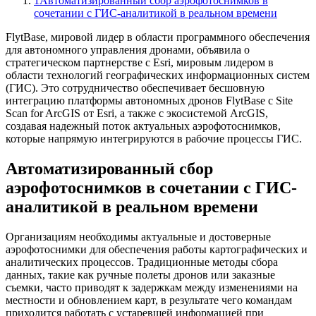
1
Автоматизированный сбор аэрофотоснимков в
сочетании с ГИС-аналитикой в ​​реальном времени
FlytBase, мировой лидер в области программного обеспечения
для автономного управления дронами, объявила о
стратегическом партнерстве с Esri, мировым лидером в
области технологий географических информационных систем
(ГИС). Это сотрудничество обеспечивает бесшовную
интеграцию платформы автономных дронов FlytBase с Site
Scan for ArcGIS от Esri, а также с экосистемой ArcGIS,
создавая надежный поток актуальных аэрофотоснимков,
которые напрямую интегрируются в рабочие процессы ГИС.
Автоматизированный сбор
аэрофотоснимков в сочетании с ГИС-
аналитикой в ​​реальном времени
Организациям необходимы актуальные и достоверные
аэрофотоснимки для обеспечения работы картографических и
аналитических процессов. Традиционные методы сбора
данных, такие как ручные полеты дронов или заказные
съемки, часто приводят к задержкам между изменениями на
местности и обновлением карт, в результате чего командам
приходится работать с устаревшей информацией при