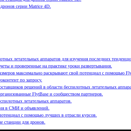
дронов серии Matrice 4D.
отных летательных аппаратов для изучения последних тенденци
четы и проверенные на практике уроки развертывания.
размеров максимально раскрывают свой потенциал с помощью Fl
оконтент по запросу.
поставщиков решений в области беспилотных летательных аппара
организованные FlytBase и сообществом партнеров.
еспилотных летательных аппаратов.
ния в СМИ и объявлений.
потенциал с помощью лучших в отрасли курсов.
е станции для дронов.