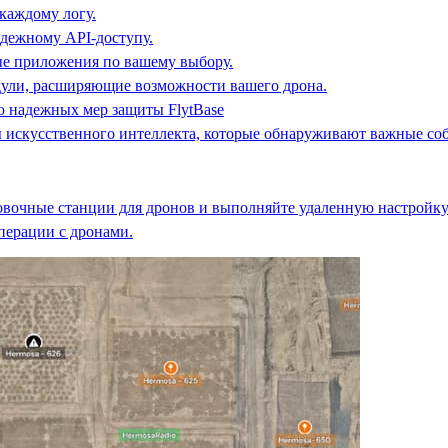
 каждому логу.
адежному API-доступу.
ые приложения по вашему выбору.
ули, расширяющие возможности вашего дрона.
 надежных мер защиты FlytBase
 искусственного интеллекта, которые обнаруживают важные соб
вочные станции для дронов и выполняйте удаленную настройку
перации с дронами.