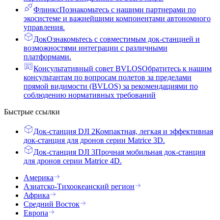
Флинкс
Познакомьтесь с нашими партнерами по
экосистеме и важнейшими компонентами автономного
управления.
Док
Ознакомьтесь с совместимым док-станцией и
возможностями интеграции с различными
платформами.
Консультативный совет BVLOS
Обратитесь к нашим
консультантам по вопросам полетов за пределами
прямой видимости (BVLOS) за рекомендациями по
соблюдению нормативных требований
Быстрые ссылки
Док-станция DJI 2
Компактная, легкая и эффективная
док-станция для дронов серии Matrice 3D.
Док-станция DJI 3
Прочная мобильная док-станция
для дронов серии Matrice 4D.
Америка
Азиатско-Тихоокеанский регион
Африка
Средний Восток
Европа