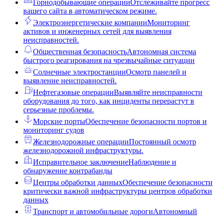
Горнодобывающие операции
Отслеживайте прогресс
вашего сайта в автоматическом режиме.
Электроэнергетические компании
Мониторинг
активов и инженерных сетей для выявления
неисправностей.
Общественная безопасность
Автономная система
быстрого реагирования на чрезвычайные ситуации
Солнечные электростанции
Осмотр панелей и
выявление неисправностей.
Нефтегазовые операции
Выявляйте неисправности
оборудования до того, как инциденты перерастут в
серьезные проблемы.
Морские порты
Обеспечение безопасности портов и
мониторинг судов
Железнодорожные операции
Постоянный осмотр
железнодорожной инфраструктуры.
Исправительное заключение
Наблюдение и
обнаружение контрабанды
Центры обработки данных
Обеспечение безопасности
критически важной инфраструктуры центров обработки
данных
Транспорт и автомобильные дороги
Автономный