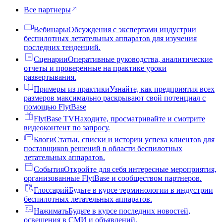
Все партнеры
Вебинары
Обсуждения с экспертами индустрии
беспилотных летательных аппаратов для изучения
последних тенденций.
Сценарии
Оперативные руководства, аналитические
отчеты и проверенные на практике уроки
развертывания.
Примеры из практики
Узнайте, как предприятия всех
размеров максимально раскрывают свой потенциал с
помощью FlytBase
FlytBase TV
Находите, просматривайте и смотрите
видеоконтент по запросу.
Блоги
Статьи, списки и истории успеха клиентов для
поставщиков решений в области беспилотных
летательных аппаратов.
События
Откройте для себя интересные мероприятия,
организованные FlytBase и сообществом партнеров.
Глоссарий
Будьте в курсе терминологии в индустрии
беспилотных летательных аппаратов.
Нажимать
Будьте в курсе последних новостей,
освещения в СМИ и объявлений.