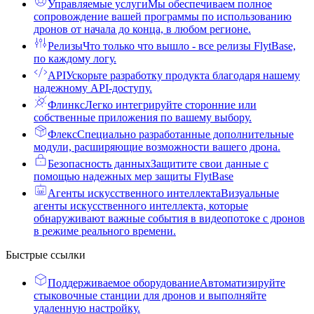
Управляемые услуги
Мы обеспечиваем полное
сопровождение вашей программы по использованию
дронов от начала до конца, в любом регионе.
Релизы
Что только что вышло - все релизы FlytBase,
по каждому логу.
API
Ускорьте разработку продукта благодаря нашему
надежному API-доступу.
Флинкс
Легко интегрируйте сторонние или
собственные приложения по вашему выбору.
Флекс
Специально разработанные дополнительные
модули, расширяющие возможности вашего дрона.
Безопасность данных
Защитите свои данные с
помощью надежных мер защиты FlytBase
Агенты искусственного интеллекта
Визуальные
агенты искусственного интеллекта, которые
обнаруживают важные события в видеопотоке с дронов
в режиме реального времени.
Быстрые ссылки
Поддерживаемое оборудование
Автоматизируйте
стыковочные станции для дронов и выполняйте
удаленную настройку.