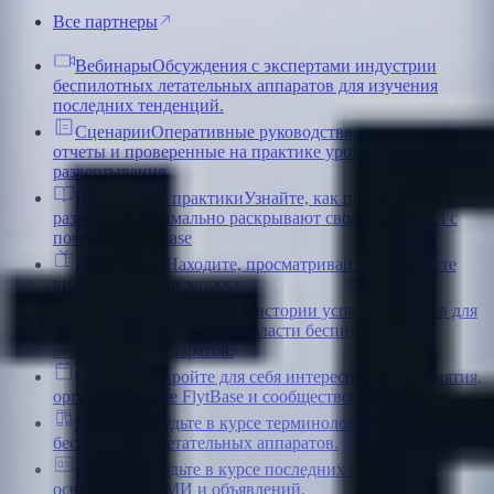
Все партнеры
Вебинары
Обсуждения с экспертами индустрии
беспилотных летательных аппаратов для изучения
последних тенденций.
Сценарии
Оперативные руководства, аналитические
отчеты и проверенные на практике уроки
развертывания.
Примеры из практики
Узнайте, как предприятия всех
размеров максимально раскрывают свой потенциал с
помощью FlytBase
FlytBase TV
Находите, просматривайте и смотрите
видеоконтент по запросу.
Блоги
Статьи, списки и истории успеха клиентов для
поставщиков решений в области беспилотных
летательных аппаратов.
События
Откройте для себя интересные мероприятия,
организованные FlytBase и сообществом партнеров.
Глоссарий
Будьте в курсе терминологии в индустрии
беспилотных летательных аппаратов.
Нажимать
Будьте в курсе последних новостей,
освещения в СМИ и объявлений.