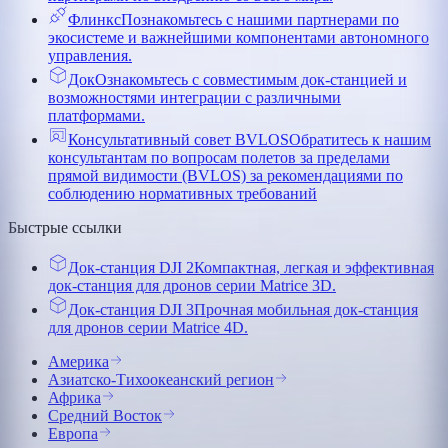
Флинкс
Познакомьтесь с нашими партнерами по
экосистеме и важнейшими компонентами автономного
управления.
Док
Ознакомьтесь с совместимым док-станцией и
возможностями интеграции с различными
платформами.
Консультативный совет BVLOS
Обратитесь к нашим
консультантам по вопросам полетов за пределами
прямой видимости (BVLOS) за рекомендациями по
соблюдению нормативных требований
Быстрые ссылки
Док-станция DJI 2
Компактная, легкая и эффективная
док-станция для дронов серии Matrice 3D.
Док-станция DJI 3
Прочная мобильная док-станция
для дронов серии Matrice 4D.
Америка
Азиатско-Тихоокеанский регион
Африка
Средний Восток
Европа