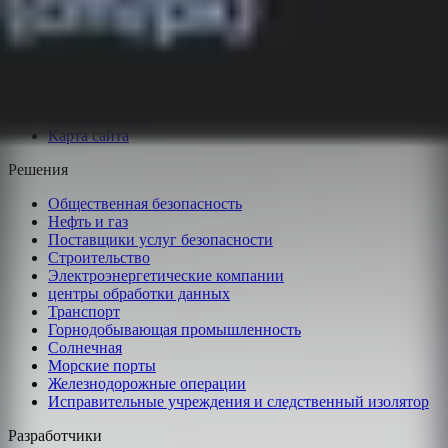
Получить поддержку
Юридический центр
Политика конфиденциальности
Условия предоставления услуг
Политика использования файлов cookie
Центр доверия
Карта сайта
Решения
Общественная безопасность
Нефть и газ
Поставщики услуг безопасности
Строительство
Электроэнергетические компании
центры обработки данных
Транспорт
Горнодобывающая промышленность
Солнечная
Морские порты
Железнодорожные операции
Исправительные учреждения и следственный изолятор
Разработчики