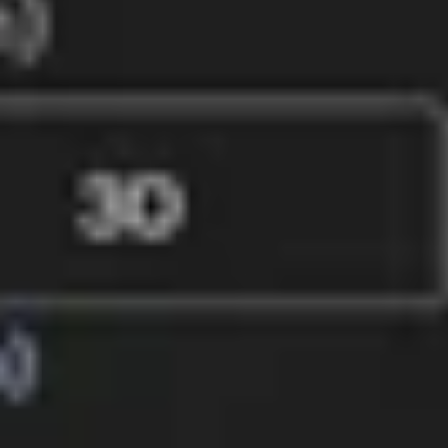
Russian
Будьте в курсе событий
Получайте самые свежие новости от
FlytBase
Ежемесячные обзоры по автономному управлению дронами,
новым разработкам, успешным проектам с клиентами и
иногда актуальным отраслевым тенденциям. Никакого спама -
отписаться можно в любое время.
2026 FlytBase. Все права защищены.
Платформа
Обзор платформы
Управляемые услуги
Цены
Безопасность