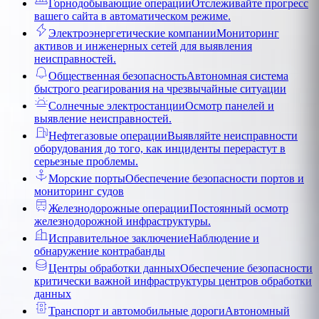
Горнодобывающие операции
Отслеживайте прогресс
вашего сайта в автоматическом режиме.
Электроэнергетические компании
Мониторинг
активов и инженерных сетей для выявления
неисправностей.
Общественная безопасность
Автономная система
быстрого реагирования на чрезвычайные ситуации
Солнечные электростанции
Осмотр панелей и
выявление неисправностей.
Нефтегазовые операции
Выявляйте неисправности
оборудования до того, как инциденты перерастут в
серьезные проблемы.
Морские порты
Обеспечение безопасности портов и
мониторинг судов
Железнодорожные операции
Постоянный осмотр
железнодорожной инфраструктуры.
Исправительное заключение
Наблюдение и
обнаружение контрабанды
Центры обработки данных
Обеспечение безопасности
критически важной инфраструктуры центров обработки
данных
Транспорт и автомобильные дороги
Автономный