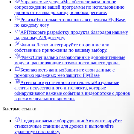
Управляемые услуги
Мы обеспечиваем полное
сопровождение вашей программы по использованию
дронов от начала до конца, в любом регионе.
Релизы
Что только что вышло - все релизы FlytBase,
по каждому логу.
API
Ускорьте разработку продукта благодаря нашему
надежному API-доступу.
Флинкс
Легко интегрируйте сторонние или
собственные приложения по вашему выбору.
Флекс
Специально разработанные дополнительные
модули, расширяющие возможности вашего дрона.
Безопасность данных
Защитите свои данные с
помощью надежных мер защиты FlytBase
Агенты искусственного интеллекта
Визуальные
агенты искусственного интеллекта, которые
обнаруживают важные события в видеопотоке с дронов
в режиме реального времени.
Быстрые ссылки
Поддерживаемое оборудование
Автоматизируйте
стыковочные станции для дронов и выполняйте
удаленную настройку.