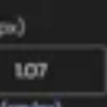
Флинкс
Флекс
Агенты искусственного интеллекта
ВОЗДУХ
Дрон в коробке
Приложения
Поддерживаемое оборудование
Программа помощи BVLOS
Сравнивать
FlytBase против FlightHub 2
FlytBase против Percepto
Ресурсы
NestGen 2026
Истории клиентов
Блог
Глоссарий
Вебинары
События
Часто задаваемые вопросы
Руководство по фирменному стилю
Поддерживать