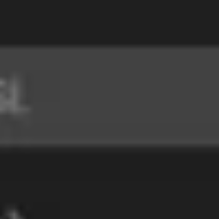
Дхирадж Дхуле
Директор по продуктам, FlytBase
Наташа Патил
Старший дизайнер продукта, FlytBase
Седжал Саксена
Специалист по управлению продуктами, FlytBase