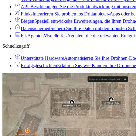
APIs
Beschleunigen Sie die Produktentwicklung mit unsere
Flinks
Integrieren Sie problemlos Drittanbieter-Apps oder be
Biegen
Speziell entwickelte Erweiterungen, die Ihren Drohn
Datensicherheit
Sichern Sie Ihre Daten mit den robusten S
KI-Agenten
Visuelle KI-Agenten, die die relevanten Ereign
Schnellzugriff
Unterstützte Hardware
Automatisieren Sie Ihre Drohnen-Doc
Erfolgsgeschichten
Erfahren Sie, wie Kunden ihre Drohnenei