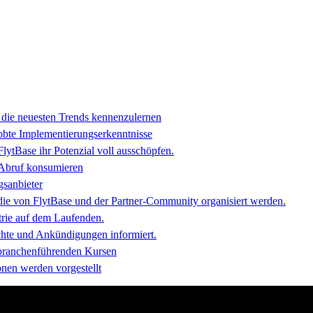
 die neuesten Trends kennenzulernen
obte Implementierungserkenntnisse
lytBase ihr Potenzial voll ausschöpfen.
 Abruf konsumieren
gsanbieter
die von FlytBase und der Partner-Community organisiert werden.
trie auf dem Laufenden.
chte und Ankündigungen informiert.
t branchenführenden Kursen
nen werden vorgestellt