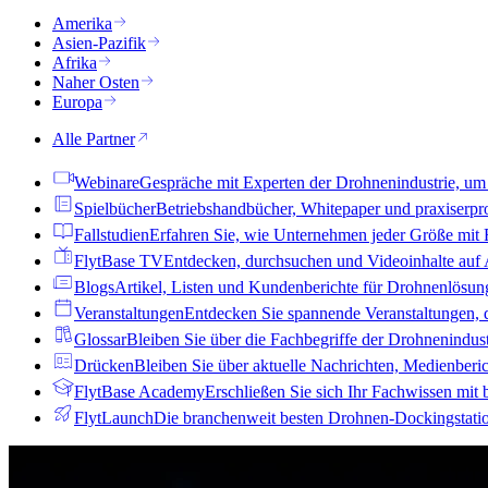
Amerika
Asien-Pazifik
Afrika
Naher Osten
Europa
Alle Partner
Webinare
Gespräche mit Experten der Drohnenindustrie, um
Spielbücher
Betriebshandbücher, Whitepaper und praxiserpr
Fallstudien
Erfahren Sie, wie Unternehmen jeder Größe mit F
FlytBase TV
Entdecken, durchsuchen und Videoinhalte auf
Blogs
Artikel, Listen und Kundenberichte für Drohnenlösun
Veranstaltungen
Entdecken Sie spannende Veranstaltungen, 
Glossar
Bleiben Sie über die Fachbegriffe der Drohnenindus
Drücken
Bleiben Sie über aktuelle Nachrichten, Medienberi
FlytBase Academy
Erschließen Sie sich Ihr Fachwissen mi
FlytLaunch
Die branchenweit besten Drohnen-Dockingstatio