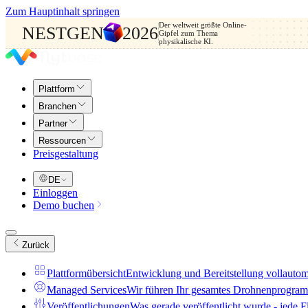
Zum Hauptinhalt springen
Der weltweit größte Online-
NESTGEN
2026
Gipfel zum Thema
physikalische KI.
Plattform
Branchen
Partner
Ressourcen
Preisgestaltung
DE
Einloggen
Demo buchen
Zurück
Plattformübersicht
Entwicklung und Bereitstellung vollauto
Managed Services
Wir führen Ihr gesamtes Drohnenprogramm
Veröffentlichungen
Was gerade veröffentlicht wurde - jede Fl