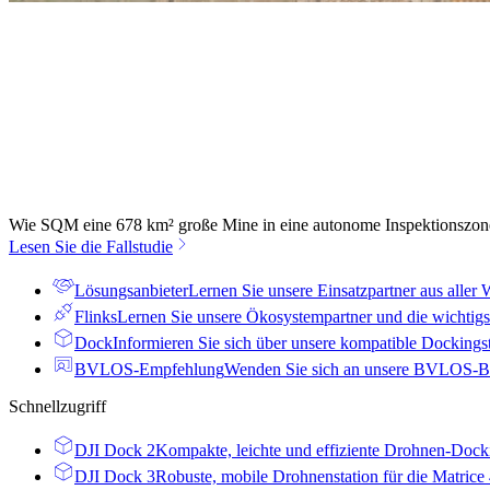
Wie SQM eine 678 km² große Mine in eine autonome Inspektionszone 
Lesen Sie die Fallstudie
Lösungsanbieter
Lernen Sie unsere Einsatzpartner aus aller 
Flinks
Lernen Sie unsere Ökosystempartner und die wichti
Dock
Informieren Sie sich über unsere kompatible Dockingst
BVLOS-Empfehlung
Wenden Sie sich an unsere BVLOS-Bera
Schnellzugriff
DJI Dock 2
Kompakte, leichte und effiziente Drohnen-Docki
DJI Dock 3
Robuste, mobile Drohnenstation für die Matrice