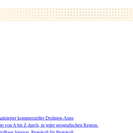
matisierter kommerzieller Drohnen-Apps
 von A bis Z durch, in jeder geografischen Region.
ytBase Version, Protokoll für Protokoll.