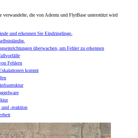
verwandelte, die von Adentu und FlytBase unterstützt wird
lände und erkennen Sie Eindringlinge.
selbstständig.
gseinrichtungen überwachen, um Fehler zu erkennen
llvorfälle
von Fehlern
 Eskalationen kommt
fen
nfrastruktur
uggelware
ktur
und -reaktion
rheit