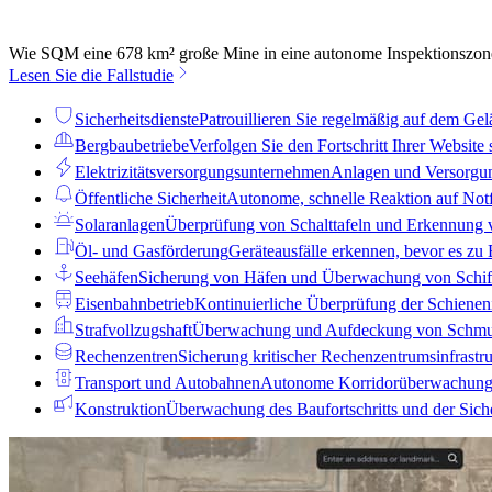
Wie SQM eine 678 km² große Mine in eine autonome Inspektionszone 
Lesen Sie die Fallstudie
Sicherheitsdienste
Patrouillieren Sie regelmäßig auf dem Ge
Bergbaubetriebe
Verfolgen Sie den Fortschritt Ihrer Website 
Elektrizitätsversorgungsunternehmen
Anlagen und Versorgun
Öffentliche Sicherheit
Autonome, schnelle Reaktion auf Notfa
Solaranlagen
Überprüfung von Schalttafeln und Erkennung 
Öl- und Gasförderung
Geräteausfälle erkennen, bevor es zu
Seehäfen
Sicherung von Häfen und Überwachung von Schif
Eisenbahnbetrieb
Kontinuierliche Überprüfung der Schieneni
Strafvollzugshaft
Überwachung und Aufdeckung von Schm
Rechenzentren
Sicherung kritischer Rechenzentrumsinfrastru
Transport und Autobahnen
Autonome Korridorüberwachung 
Konstruktion
Überwachung des Baufortschritts und der Siche