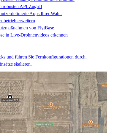
m robusten API-Zugriff
nutzerdefinierte Apps Ihrer Wahl.
enbetrieb erweitern
chutzmaßnahmen von FlytBase
isse in Live-Drohnenvideos erkennen
ks und führen Sie Fernkonfigurationen durch.
nsätze skalieren.