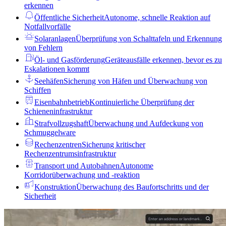
erkennen
Öffentliche Sicherheit
Autonome, schnelle Reaktion auf
Notfallvorfälle
Solaranlagen
Überprüfung von Schalttafeln und Erkennung
von Fehlern
Öl- und Gasförderung
Geräteausfälle erkennen, bevor es zu
Eskalationen kommt
Seehäfen
Sicherung von Häfen und Überwachung von
Schiffen
Eisenbahnbetrieb
Kontinuierliche Überprüfung der
Schieneninfrastruktur
Strafvollzugshaft
Überwachung und Aufdeckung von
Schmuggelware
Rechenzentren
Sicherung kritischer
Rechenzentrumsinfrastruktur
Transport und Autobahnen
Autonome
Korridorüberwachung und -reaktion
Konstruktion
Überwachung des Baufortschritts und der
Sicherheit