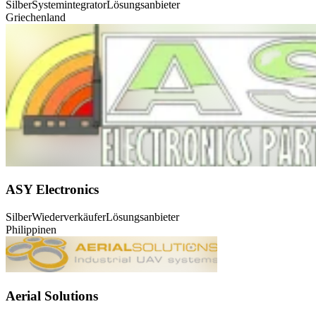
Silber
Systemintegrator
Lösungsanbieter
Griechenland
ASY Electronics
Silber
Wiederverkäufer
Lösungsanbieter
Philippinen
Aerial Solutions