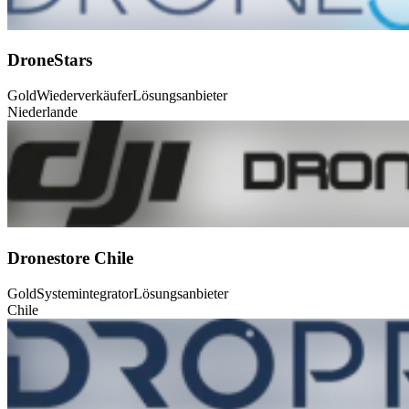
DroneStars
Gold
Wiederverkäufer
Lösungsanbieter
Niederlande
Dronestore Chile
Gold
Systemintegrator
Lösungsanbieter
Chile