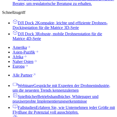
Berater, um regulatorische Beratung zu erhalten.
Schnellzugriff
DJI Dock 2
Kompakte, leichte und effiziente Drohnen-
Dockingstation für die Matrice 3D-Serie
DJI Dock 3
Robuste, mobile Drohnenstation für die
Matrice 4D-Serie
Amerika
Asien-Pazifik
Afrika
Naher Osten
Europa
Alle Partner
Webinare
Gespräche mit Experten der Drohnenindustrie,
um die neuesten Trends kennenzulernen
Spielbücher
Betriebshandbücher, Whitepaper und
praxiserprobte Implementierungserkenntnisse
Fallstudien
Erfahren Sie, wie Unternehmen jeder Größe mit
FlytBase ihr Potenzial voll ausschöpfen.