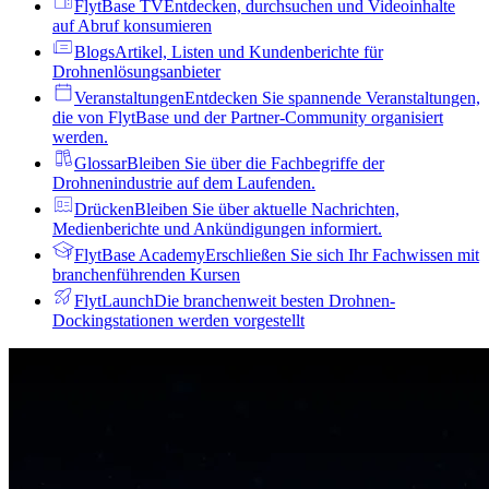
FlytBase TV
Entdecken, durchsuchen und Videoinhalte
auf Abruf konsumieren
Blogs
Artikel, Listen und Kundenberichte für
Drohnenlösungsanbieter
Veranstaltungen
Entdecken Sie spannende Veranstaltungen,
die von FlytBase und der Partner-Community organisiert
werden.
Glossar
Bleiben Sie über die Fachbegriffe der
Drohnenindustrie auf dem Laufenden.
Drücken
Bleiben Sie über aktuelle Nachrichten,
Medienberichte und Ankündigungen informiert.
FlytBase Academy
Erschließen Sie sich Ihr Fachwissen mit
branchenführenden Kursen
FlytLaunch
Die branchenweit besten Drohnen-
Dockingstationen werden vorgestellt