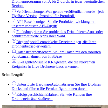
Drohnenprogramm von A bis Z durch, in jeder geografischen
Region.
Veröffentlichungen
Was gerade veröffentlicht wurde - jede
FlytBase Version, Protokoll für Protokoll.
APIs
Beschleunigen Sie die Produktentwicklung mit
unserem robusten API-Zugriff
Flinks
Integrieren Sie problemlos Drittanbieter-Apps oder
benutzerdefinierte Apps Ihrer Wahl.
Biegen
Speziell entwickelte Erweiterungen, die Ihren
Drohnenbetrieb erweitern
Datensicherheit
Sichern Sie Ihre Daten mit den robusten
Schutzmaßnahmen von FlytBase
KI-Agenten
Visuelle KI-Agenten, die die relevanten
Ereignisse in Live-Drohnenvideos erkennen
Schnellzugriff
Unterstützte Hardware
Automatisieren Sie Ihre Drohnen-
Docks und führen Sie Fernkonfigurationen durch.
Erfolgsgeschichten
Erfahren Sie, wie Kunden ihre
Drohneneinsätze skalieren.