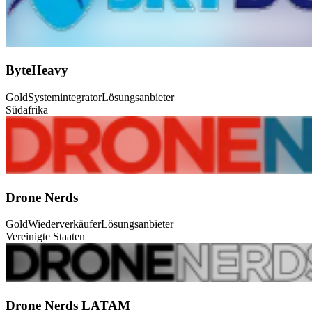
ByteHeavy
Gold
Systemintegrator
Lösungsanbieter
Südafrika
Drone Nerds
Gold
Wiederverkäufer
Lösungsanbieter
Vereinigte Staaten
Drone Nerds LATAM