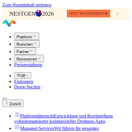
Zum Hauptinhalt springen
NESTGEN
2026
JETZT REGISTRIEREN
Plattform
Branchen
Partner
Ressourcen
Preisgestaltung
DE
Einloggen
Demo buchen
Zurück
Plattformübersicht
Entwicklung und Bereitstellung
vollautomatisierter kommerzieller Drohnen-Apps
Managed Services
Wir führen Ihr gesamtes