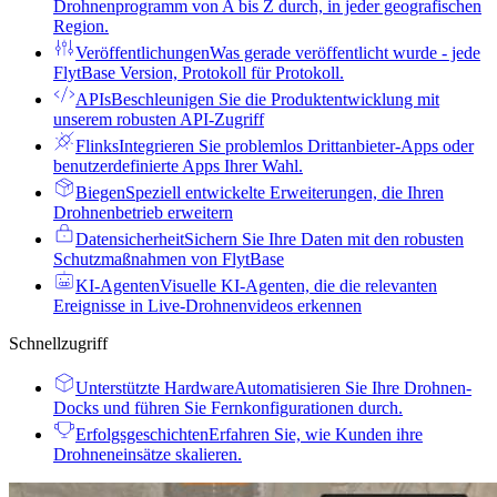
Drohnenprogramm von A bis Z durch, in jeder geografischen
Region.
Veröffentlichungen
Was gerade veröffentlicht wurde - jede
FlytBase Version, Protokoll für Protokoll.
APIs
Beschleunigen Sie die Produktentwicklung mit
unserem robusten API-Zugriff
Flinks
Integrieren Sie problemlos Drittanbieter-Apps oder
benutzerdefinierte Apps Ihrer Wahl.
Biegen
Speziell entwickelte Erweiterungen, die Ihren
Drohnenbetrieb erweitern
Datensicherheit
Sichern Sie Ihre Daten mit den robusten
Schutzmaßnahmen von FlytBase
KI-Agenten
Visuelle KI-Agenten, die die relevanten
Ereignisse in Live-Drohnenvideos erkennen
Schnellzugriff
Unterstützte Hardware
Automatisieren Sie Ihre Drohnen-
Docks und führen Sie Fernkonfigurationen durch.
Erfolgsgeschichten
Erfahren Sie, wie Kunden ihre
Drohneneinsätze skalieren.