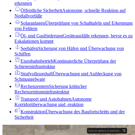
erkennen
Öffentliche Sicherheit
Autonome, schnelle Reaktion auf
Notfallvorfälle
Solaranlagen
Überprüfung von Schalttafeln und Erkennung
von Fehlern
Öl- und Gasförderung
Geräteausfälle erkennen, bevor es zu
Eskalationen kommt
Seehäfen
Sicherung von Häfen und Überwachung von
Schiffen
Eisenbahnbetrieb
Kontinuierliche Überprüfung der
Schieneninfrastruktur
Strafvollzugshaft
Überwachung und Aufdeckung von
Schmuggelware
Rechenzentren
Sicherung kritischer
Rechenzentrumsinfrastruktur
Transport und Autobahnen
Autonome
Korridorüberwachung und -reaktion
Konstruktion
Überwachung des Baufortschritts und der
Sicherheit