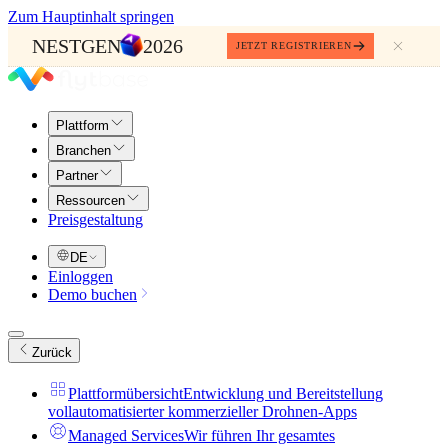
Zum Hauptinhalt springen
NESTGEN
2026
JETZT REGISTRIEREN
Plattform
Branchen
Partner
Ressourcen
Preisgestaltung
DE
Einloggen
Demo buchen
Zurück
Plattformübersicht
Entwicklung und Bereitstellung
vollautomatisierter kommerzieller Drohnen-Apps
Managed Services
Wir führen Ihr gesamtes