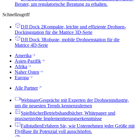
Berater, um regulatorische Beratung zu erhalten.
Schnellzugriff
DJI Dock 2
Kompakte, leichte und effiziente Drohnen-
Dockingstation für die Matrice 3D-Serie
DJI Dock 3
Robuste, mobile Drohnenstation für die
Matrice 4D-Serie
Amerika
Asien-Pazifik
Afrika
Naher Osten
Europa
Alle Partner
Webinare
Gespräche mit Experten der Drohnenindustrie,
um die neuesten Trends kennenzulernen
Spielbücher
Betriebshandbücher, Whitepaper und
praxiserprobte Implementierungserkenntnisse
Fallstudien
Erfahren Sie, wie Unternehmen jeder Größe mit
FlytBase ihr Potenzial voll ausschöpfen.