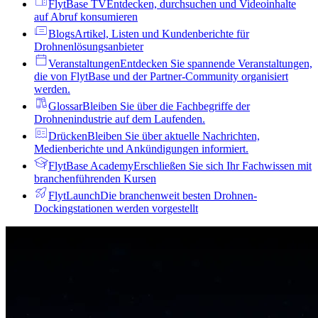
FlytBase TV
Entdecken, durchsuchen und Videoinhalte
auf Abruf konsumieren
Blogs
Artikel, Listen und Kundenberichte für
Drohnenlösungsanbieter
Veranstaltungen
Entdecken Sie spannende Veranstaltungen,
die von FlytBase und der Partner-Community organisiert
werden.
Glossar
Bleiben Sie über die Fachbegriffe der
Drohnenindustrie auf dem Laufenden.
Drücken
Bleiben Sie über aktuelle Nachrichten,
Medienberichte und Ankündigungen informiert.
FlytBase Academy
Erschließen Sie sich Ihr Fachwissen mit
branchenführenden Kursen
FlytLaunch
Die branchenweit besten Drohnen-
Dockingstationen werden vorgestellt