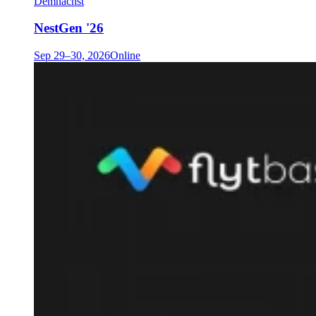
Demnächst
NestGen '26
Sep 29–30, 2026
Online