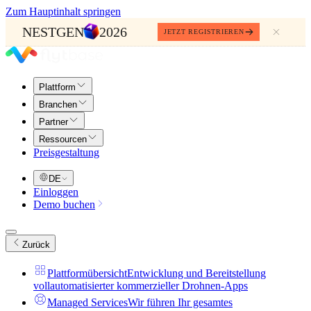
Zum Hauptinhalt springen
NESTGEN
2026
JETZT REGISTRIEREN
Plattform
Branchen
Partner
Ressourcen
Preisgestaltung
DE
Einloggen
Demo buchen
Zurück
Plattformübersicht
Entwicklung und Bereitstellung
vollautomatisierter kommerzieller Drohnen-Apps
Managed Services
Wir führen Ihr gesamtes