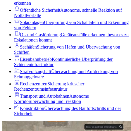
erkennen
Öffentliche Sicherheit
Autonome, schnelle Reaktion auf
Notfallvorfälle
Solaranlagen
Überprüfung von Schalttafeln und Erkennung
von Fehlern
Öl- und Gasförderung
Geräteausfälle erkennen, bevor es zu
Eskalationen kommt
Seehäfen
Sicherung von Häfen und Überwachung von
Schiffen
Eisenbahnbetrieb
Kontinuierliche Überprüfung der
Schieneninfrastruktur
Strafvollzugshaft
Überwachung und Aufdeckung von
Schmuggelware
Rechenzentren
Sicherung kritischer
Rechenzentrumsinfrastruktur
Transport und Autobahnen
Autonome
Korridorüberwachung und -reaktion
Konstruktion
Überwachung des Baufortschritts und der
Sicherheit