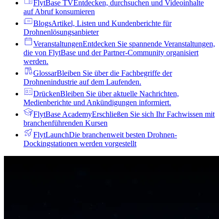
FlytBase TV
Entdecken, durchsuchen und Videoinhalte
auf Abruf konsumieren
Blogs
Artikel, Listen und Kundenberichte für
Drohnenlösungsanbieter
Veranstaltungen
Entdecken Sie spannende Veranstaltungen,
die von FlytBase und der Partner-Community organisiert
werden.
Glossar
Bleiben Sie über die Fachbegriffe der
Drohnenindustrie auf dem Laufenden.
Drücken
Bleiben Sie über aktuelle Nachrichten,
Medienberichte und Ankündigungen informiert.
FlytBase Academy
Erschließen Sie sich Ihr Fachwissen mit
branchenführenden Kursen
FlytLaunch
Die branchenweit besten Drohnen-
Dockingstationen werden vorgestellt