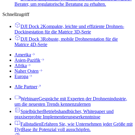
Berater, um regulatorische Beratung zu erhalten.
Schnellzugriff
DJI Dock 2
Kompakte, leichte und effiziente Drohnen-
Dockingstation für die Matrice 3D-Serie
DJI Dock 3
Robuste, mobile Drohnenstation für die
Matrice 4D-Serie
Amerika
Asien-Pazifik
Afrika
Naher Osten
Europa
Alle Partner
Webinare
Gespräche mit Experten der Drohnenindustrie,
um die neuesten Trends kennenzulernen
Spielbücher
Betriebshandbücher, Whitepaper und
praxiserprobte Implementierungserkenntnisse
Fallstudien
Erfahren Sie, wie Unternehmen jeder Größe mit
FlytBase ihr Potenzial voll ausschöpfen.