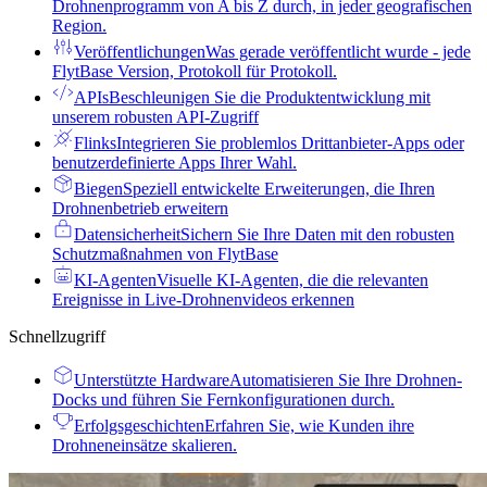
Drohnenprogramm von A bis Z durch, in jeder geografischen
Region.
Veröffentlichungen
Was gerade veröffentlicht wurde - jede
FlytBase Version, Protokoll für Protokoll.
APIs
Beschleunigen Sie die Produktentwicklung mit
unserem robusten API-Zugriff
Flinks
Integrieren Sie problemlos Drittanbieter-Apps oder
benutzerdefinierte Apps Ihrer Wahl.
Biegen
Speziell entwickelte Erweiterungen, die Ihren
Drohnenbetrieb erweitern
Datensicherheit
Sichern Sie Ihre Daten mit den robusten
Schutzmaßnahmen von FlytBase
KI-Agenten
Visuelle KI-Agenten, die die relevanten
Ereignisse in Live-Drohnenvideos erkennen
Schnellzugriff
Unterstützte Hardware
Automatisieren Sie Ihre Drohnen-
Docks und führen Sie Fernkonfigurationen durch.
Erfolgsgeschichten
Erfahren Sie, wie Kunden ihre
Drohneneinsätze skalieren.