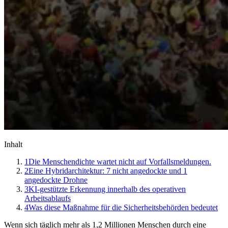
Inhalt
1
Die Menschendichte wartet nicht auf Vorfallsmeldungen.
2
Eine Hybridarchitektur: 7 nicht angedockte und 1
angedockte Drohne
3
KI-gestützte Erkennung innerhalb des operativen
Arbeitsablaufs
4
Was diese Maßnahme für die Sicherheitsbehörden bedeutet
Wenn sich täglich mehr als 1,2 Millionen Menschen durch eine