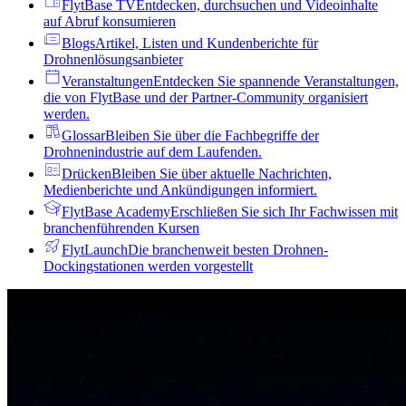
FlytBase TV
Entdecken, durchsuchen und Videoinhalte
auf Abruf konsumieren
Blogs
Artikel, Listen und Kundenberichte für
Drohnenlösungsanbieter
Veranstaltungen
Entdecken Sie spannende Veranstaltungen,
die von FlytBase und der Partner-Community organisiert
werden.
Glossar
Bleiben Sie über die Fachbegriffe der
Drohnenindustrie auf dem Laufenden.
Drücken
Bleiben Sie über aktuelle Nachrichten,
Medienberichte und Ankündigungen informiert.
FlytBase Academy
Erschließen Sie sich Ihr Fachwissen mit
branchenführenden Kursen
FlytLaunch
Die branchenweit besten Drohnen-
Dockingstationen werden vorgestellt