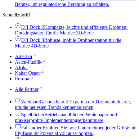
Berater, um regulatorische Beratung zu erhalten.
Schnellzugriff
DJI Dock 2
Kompakte, leichte und effiziente Drohnen-
Dockingstation für die Matrice 3D-Serie
DJI Dock 3
Robuste, mobile Drohnenstation für die
Matrice 4D-Serie
Amerika
Asien-Pazifik
Afrika
Naher Osten
Europa
Alle Partner
Webinare
Gespräche mit Experten der Drohnenindustrie,
um die neuesten Trends kennenzulernen
Spielbücher
Betriebshandbücher, Whitepaper und
praxiserprobte Implementierungserkenntnisse
Fallstudien
Erfahren Sie, wie Unternehmen jeder Größe mit
FlytBase ihr Potenzial voll ausschöpfen.