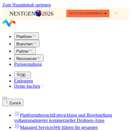
Zum Hauptinhalt springen
NESTGEN
2026
JETZT REGISTRIEREN
Plattform
Branchen
Partner
Ressourcen
Preisgestaltung
DE
Einloggen
Demo buchen
Zurück
Plattformübersicht
Entwicklung und Bereitstellung
vollautomatisierter kommerzieller Drohnen-Apps
Managed Services
Wir führen Ihr gesamtes