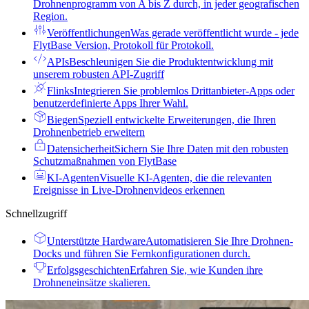
Drohnenprogramm von A bis Z durch, in jeder geografischen
Region.
Veröffentlichungen
Was gerade veröffentlicht wurde - jede
FlytBase Version, Protokoll für Protokoll.
APIs
Beschleunigen Sie die Produktentwicklung mit
unserem robusten API-Zugriff
Flinks
Integrieren Sie problemlos Drittanbieter-Apps oder
benutzerdefinierte Apps Ihrer Wahl.
Biegen
Speziell entwickelte Erweiterungen, die Ihren
Drohnenbetrieb erweitern
Datensicherheit
Sichern Sie Ihre Daten mit den robusten
Schutzmaßnahmen von FlytBase
KI-Agenten
Visuelle KI-Agenten, die die relevanten
Ereignisse in Live-Drohnenvideos erkennen
Schnellzugriff
Unterstützte Hardware
Automatisieren Sie Ihre Drohnen-
Docks und führen Sie Fernkonfigurationen durch.
Erfolgsgeschichten
Erfahren Sie, wie Kunden ihre
Drohneneinsätze skalieren.