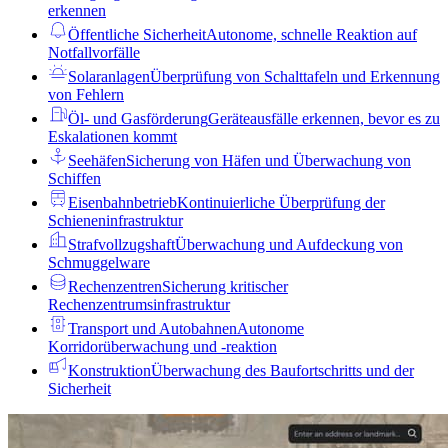
erkennen
Öffentliche Sicherheit
Autonome, schnelle Reaktion auf
Notfallvorfälle
Solaranlagen
Überprüfung von Schalttafeln und Erkennung
von Fehlern
Öl- und Gasförderung
Geräteausfälle erkennen, bevor es zu
Eskalationen kommt
Seehäfen
Sicherung von Häfen und Überwachung von
Schiffen
Eisenbahnbetrieb
Kontinuierliche Überprüfung der
Schieneninfrastruktur
Strafvollzugshaft
Überwachung und Aufdeckung von
Schmuggelware
Rechenzentren
Sicherung kritischer
Rechenzentrumsinfrastruktur
Transport und Autobahnen
Autonome
Korridorüberwachung und -reaktion
Konstruktion
Überwachung des Baufortschritts und der
Sicherheit