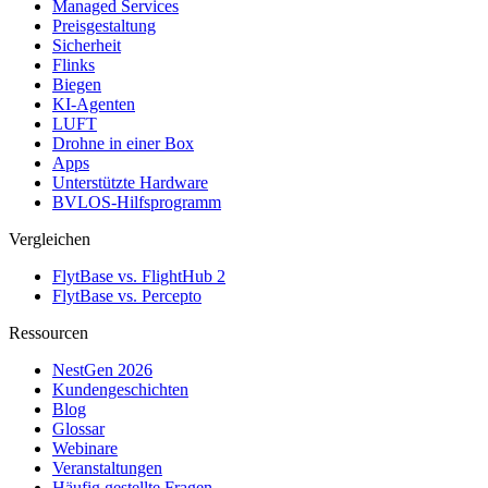
Managed Services
Preisgestaltung
Sicherheit
Flinks
Biegen
KI-Agenten
LUFT
Drohne in einer Box
Apps
Unterstützte Hardware
BVLOS-Hilfsprogramm
Vergleichen
FlytBase vs. FlightHub 2
FlytBase vs. Percepto
Ressourcen
NestGen 2026
Kundengeschichten
Blog
Glossar
Webinare
Veranstaltungen
Häufig gestellte Fragen