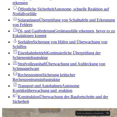
erkennen
Öffentliche Sicherheit
Autonome, schnelle Reaktion auf
Notfallvorfälle
Solaranlagen
Überprüfung von Schalttafeln und Erkennung
von Fehlern
Öl- und Gasförderung
Geräteausfälle erkennen, bevor es zu
Eskalationen kommt
Seehäfen
Sicherung von Häfen und Überwachung von
Schiffen
Eisenbahnbetrieb
Kontinuierliche Überprüfung der
Schieneninfrastruktur
Strafvollzugshaft
Überwachung und Aufdeckung von
Schmuggelware
Rechenzentren
Sicherung kritischer
Rechenzentrumsinfrastruktur
Transport und Autobahnen
Autonome
Korridorüberwachung und -reaktion
Konstruktion
Überwachung des Baufortschritts und der
Sicherheit