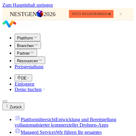
Zum Hauptinhalt springen
NESTGEN
2026
JETZT REGISTRIEREN
Plattform
Branchen
Partner
Ressourcen
Preisgestaltung
DE
Einloggen
Demo buchen
Zurück
Plattformübersicht
Entwicklung und Bereitstellung
vollautomatisierter kommerzieller Drohnen-Apps
Managed Services
Wir führen Ihr gesamtes