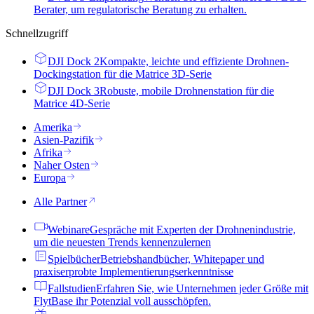
Berater, um regulatorische Beratung zu erhalten.
Schnellzugriff
DJI Dock 2
Kompakte, leichte und effiziente Drohnen-
Dockingstation für die Matrice 3D-Serie
DJI Dock 3
Robuste, mobile Drohnenstation für die
Matrice 4D-Serie
Amerika
Asien-Pazifik
Afrika
Naher Osten
Europa
Alle Partner
Webinare
Gespräche mit Experten der Drohnenindustrie,
um die neuesten Trends kennenzulernen
Spielbücher
Betriebshandbücher, Whitepaper und
praxiserprobte Implementierungserkenntnisse
Fallstudien
Erfahren Sie, wie Unternehmen jeder Größe mit
FlytBase ihr Potenzial voll ausschöpfen.