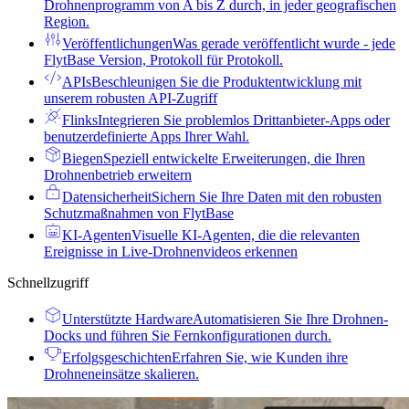
Drohnenprogramm von A bis Z durch, in jeder geografischen
Region.
Veröffentlichungen
Was gerade veröffentlicht wurde - jede
FlytBase Version, Protokoll für Protokoll.
APIs
Beschleunigen Sie die Produktentwicklung mit
unserem robusten API-Zugriff
Flinks
Integrieren Sie problemlos Drittanbieter-Apps oder
benutzerdefinierte Apps Ihrer Wahl.
Biegen
Speziell entwickelte Erweiterungen, die Ihren
Drohnenbetrieb erweitern
Datensicherheit
Sichern Sie Ihre Daten mit den robusten
Schutzmaßnahmen von FlytBase
KI-Agenten
Visuelle KI-Agenten, die die relevanten
Ereignisse in Live-Drohnenvideos erkennen
Schnellzugriff
Unterstützte Hardware
Automatisieren Sie Ihre Drohnen-
Docks und führen Sie Fernkonfigurationen durch.
Erfolgsgeschichten
Erfahren Sie, wie Kunden ihre
Drohneneinsätze skalieren.