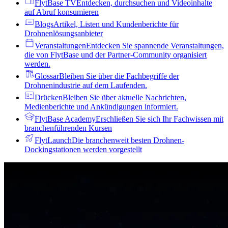
FlytBase TV
Entdecken, durchsuchen und Videoinhalte
auf Abruf konsumieren
Blogs
Artikel, Listen und Kundenberichte für
Drohnenlösungsanbieter
Veranstaltungen
Entdecken Sie spannende Veranstaltungen,
die von FlytBase und der Partner-Community organisiert
werden.
Glossar
Bleiben Sie über die Fachbegriffe der
Drohnenindustrie auf dem Laufenden.
Drücken
Bleiben Sie über aktuelle Nachrichten,
Medienberichte und Ankündigungen informiert.
FlytBase Academy
Erschließen Sie sich Ihr Fachwissen mit
branchenführenden Kursen
FlytLaunch
Die branchenweit besten Drohnen-
Dockingstationen werden vorgestellt