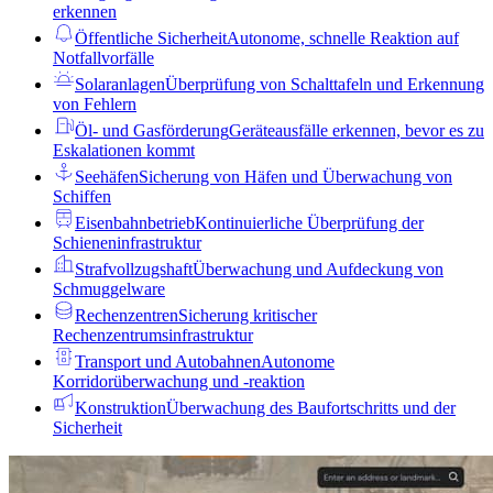
erkennen
Öffentliche Sicherheit
Autonome, schnelle Reaktion auf
Notfallvorfälle
Solaranlagen
Überprüfung von Schalttafeln und Erkennung
von Fehlern
Öl- und Gasförderung
Geräteausfälle erkennen, bevor es zu
Eskalationen kommt
Seehäfen
Sicherung von Häfen und Überwachung von
Schiffen
Eisenbahnbetrieb
Kontinuierliche Überprüfung der
Schieneninfrastruktur
Strafvollzugshaft
Überwachung und Aufdeckung von
Schmuggelware
Rechenzentren
Sicherung kritischer
Rechenzentrumsinfrastruktur
Transport und Autobahnen
Autonome
Korridorüberwachung und -reaktion
Konstruktion
Überwachung des Baufortschritts und der
Sicherheit