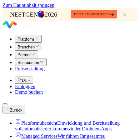
Zum Hauptinhalt springen
NESTGEN
2026
JETZT REGISTRIEREN
Plattform
Branchen
Partner
Ressourcen
Preisgestaltung
DE
Einloggen
Demo buchen
Zurück
Plattformübersicht
Entwicklung und Bereitstellung
vollautomatisierter kommerzieller Drohnen-Apps
Managed Services
Wir führen Ihr gesamtes