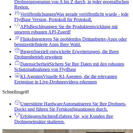
Drohnenprogramm von A bis Z durch, in jeder geografischen
Region.
Veröffentlichungen
Was gerade veröffentlicht wurde - jede
FlytBase Version, Protokoll für Protokoll.
APIs
Beschleunigen Sie die Produktentwicklung mit
unserem robusten API-Zugriff
Flinks
Integrieren Sie problemlos Drittanbieter-Apps oder
benutzerdefinierte Apps Ihrer Wahl.
Biegen
Speziell entwickelte Erweiterungen, die Ihren
Drohnenbetrieb erweitern
Datensicherheit
Sichern Sie Ihre Daten mit den robusten
Schutzmaßnahmen von FlytBase
KI-Agenten
Visuelle KI-Agenten, die die relevanten
Ereignisse in Live-Drohnenvideos erkennen
Schnellzugriff
Unterstützte Hardware
Automatisieren Sie Ihre Drohnen-
Docks und führen Sie Fernkonfigurationen durch.
Erfolgsgeschichten
Erfahren Sie, wie Kunden ihre
Drohneneinsätze skalieren.