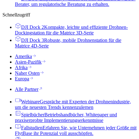
Berater, um regulatorische Beratung zu erhalten.
Schnellzugriff
DJI Dock 2
Kompakte, leichte und effiziente Drohnen-
Dockingstation für die Matrice 3D-Serie
DJI Dock 3
Robuste, mobile Drohnenstation für die
Matrice 4D-Serie
Amerika
Asien-Pazifik
Afrika
Naher Osten
Europa
Alle Partner
Webinare
Gespräche mit Experten der Drohnenindustrie,
um die neuesten Trends kennenzulernen
Spielbücher
Betriebshandbücher, Whitepaper und
praxiserprobte Implementierungserkenntnisse
Fallstudien
Erfahren Sie, wie Unternehmen jeder Größe mit
FlytBase ihr Potenzial voll ausschöpfen.