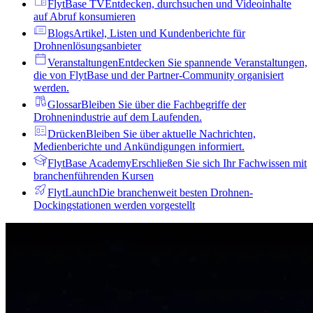
FlytBase TV
Entdecken, durchsuchen und Videoinhalte
auf Abruf konsumieren
Blogs
Artikel, Listen und Kundenberichte für
Drohnenlösungsanbieter
Veranstaltungen
Entdecken Sie spannende Veranstaltungen,
die von FlytBase und der Partner-Community organisiert
werden.
Glossar
Bleiben Sie über die Fachbegriffe der
Drohnenindustrie auf dem Laufenden.
Drücken
Bleiben Sie über aktuelle Nachrichten,
Medienberichte und Ankündigungen informiert.
FlytBase Academy
Erschließen Sie sich Ihr Fachwissen mit
branchenführenden Kursen
FlytLaunch
Die branchenweit besten Drohnen-
Dockingstationen werden vorgestellt