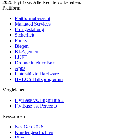
2026 FlytBase. Alle Rechte vorbehalten.
Plattform
Plattformübersicht
Managed Services
Preisgestaltung
Sicherheit
Flinks
Biegen
KI-Agenten
LUFT
Drohne in einer Box
Apps
Unterstützte Hardware
BVLOS-Hilfsprogramm
Vergleichen
FlytBase vs. FlightHub 2
FlytBase vs. Percepto
Ressourcen
NestGen 2026
Kundengeschichten
Blog