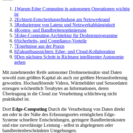
1
Warum Edge Computing in autonomen Operationen wichtig
ist
2
Echtzeit-Entscheidungsfindung am Netzwerkrand
3
Reduzierung von Latenz und Netzwerkabhängigkeit
4
Kosten- und Bandbreitenoptimierung
5
Edge-Computing-Architektur für Drohnenprogramme
6
Sicherheits- und Compliance-Vorteile
7
Ergebnisse aus der Praxis
8
Zukunftsaussichten: Edge- und Cloud-Kollaboration
9
Den nächsten Schritt in Richtung intelligenter Autonomie
gehen
Mit zunehmender Reife autonomer Drohneneinsätze sind Daten
sowohl zum größten Kapital als auch zur größten Herausforderung
geworden. Hochauflösende Videos, Wärmebilder und Sensordaten
erzeugen wöchentlich Terabytes an Informationen, deren
Übertragung in die Cloud zur Verarbeitung schlichtweg nicht
praktikabel ist.
Dort
Edge-Computing
Durch die Verarbeitung von Daten direkt
am oder in der Nähe des Erfassungsortes ermöglichen Edge-
Systeme schnellere Entscheidungen, geringere Bandbreitenkosten
und eine zuverlässige Leistung - selbst in abgelegenen oder
bandbreitenbeschränkten Umgebungen.