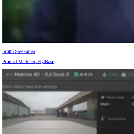
Sruthi Sreekumar
Product Marketer, FlytBase