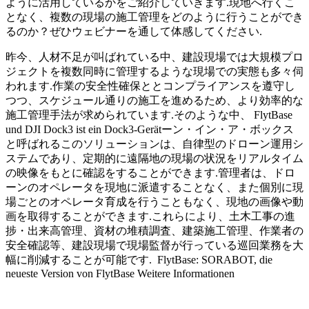
ように活用しているかをご紹介していきます.現地へ行くこ
となく、複数の現場の施工管理をどのように行うことができ
るのか？ぜひウェビナーを通して体感してください.
昨今、人材不足が叫ばれている中、建設現場では大規模プロ
ジェクトを複数同時に管理するような現場での実態も多々伺
われます.作業の安全性確保ととコンプライアンスを遵守し
つつ、スケジュール通りの施工を進めるため、より効率的な
施工管理手法が求められています.そのような中、 FlytBase
und DJI Dock3 ist ein Dock3-Gerätーン・イン・ア・ボックス
と呼ばれるこのソリューションは、自律型のドローン運用シ
ステムであり、定期的に遠隔地の現場の状況をリアルタイム
の映像をもとに確認をすることができます.管理者は、ドロ
ーンのオペレータを現地に派遣することなく、また個別に現
場ごとのオペレータ育成を行うこともなく、現地の画像や動
画を取得することができます.これらにより、土木工事の進
捗・出来高管理、資材の堆積調査、建築施工管理、作業者の
安全確認等、建設現場で現場監督が行っている巡回業務を大
幅に削減することが可能です. ‍ FlytBase: SORABOT, die
neueste Version von FlytBase Weitere Informationen