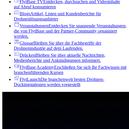
FlytBase TV
Entdecken, durchsuchen und Videoinhalte
auf Abruf konsumieren
Blogs
Artikel, Listen und Kundenberichte für
Drohnenlösungsanbieter
Veranstaltungen
Entdecken Sie spannende Veranstaltungen,
die von FlytBase und der Partner-Community organisiert
werden.
Glossar
Bleiben Sie über die Fachbegriffe der
Drohnenindustrie auf dem Laufenden.
Drücken
Bleiben Sie über aktuelle Nachrichten,
Medienberichte und Ankündigungen informiert.
FlytBase Academy
Erschließen Sie sich Ihr Fachwissen mit
branchenführenden Kursen
FlytLaunch
Die branchenweit besten Drohnen-
Dockingstationen werden vorgestellt