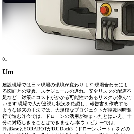
01
Um
建設現場では日々現場の環境が変わります.現場合わせによ
る図面との変異、スケジュールの遅れ、安全リスクの配慮不
足など、対策にコストがかかる可能性のあるリスクが潜んで
います.現場で人が巡視し状況を確認し、報告書を作成する
ような従来の手法では、大規模なプロジェクトが複数同時並
行で進む昨今では、ドローンの活用が始まったとはいえ、十
分に対応しきることはできません.本ウェビナーでは、
FlytBaseとSORABOTがDJI Dock3（ドローンポート）をどの