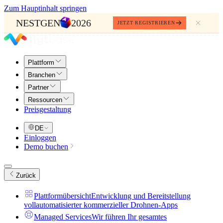
Zum Hauptinhalt springen
NESTGEN
2026
JETZT REGISTRIEREN
Plattform
Branchen
Partner
Ressourcen
Preisgestaltung
DE
Einloggen
Demo buchen
Zurück
Plattformübersicht
Entwicklung und Bereitstellung
vollautomatisierter kommerzieller Drohnen-Apps
Managed Services
Wir führen Ihr gesamtes