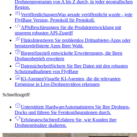
Drohnenprogramm von A bis Z durch, in jeder geografischen
Region.
Veröffentlichungen
Was gerade veröffentlicht wurde - jede
FlytBase Version, Protokoll für Protokoll.
APIs
Beschleunigen Sie die Produktentwicklung mit
unserem robusten API-Zugriff
Flinks
Integrieren Sie problemlos Drittanbieter-Apps oder
benutzerdefinierte Apps Ihrer Wahl.
Biegen
Speziell entwickelte Erweiterungen, die Ihren
Drohnenbetrieb erweitern
Datensicherheit
Sichern Sie Ihre Daten mit den robusten
Schutzmaßnahmen von FlytBase
KI-Agenten
Visuelle KI-Agenten, die die relevanten
Ereignisse in Live-Drohnenvideos erkennen
Schnellzugriff
Unterstützte Hardware
Automatisieren Sie Ihre Drohnen-
Docks und führen Sie Fernkonfigurationen durch.
Erfolgsgeschichten
Erfahren Sie, wie Kunden ihre
Drohneneinsätze skalieren.