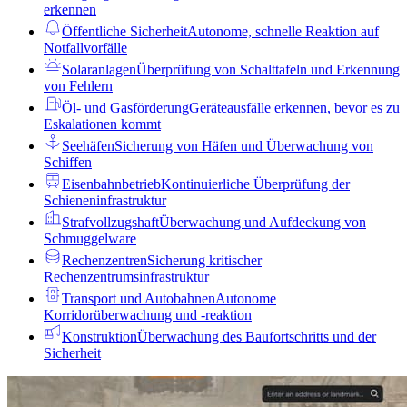
erkennen
Öffentliche Sicherheit
Autonome, schnelle Reaktion auf
Notfallvorfälle
Solaranlagen
Überprüfung von Schalttafeln und Erkennung
von Fehlern
Öl- und Gasförderung
Geräteausfälle erkennen, bevor es zu
Eskalationen kommt
Seehäfen
Sicherung von Häfen und Überwachung von
Schiffen
Eisenbahnbetrieb
Kontinuierliche Überprüfung der
Schieneninfrastruktur
Strafvollzugshaft
Überwachung und Aufdeckung von
Schmuggelware
Rechenzentren
Sicherung kritischer
Rechenzentrumsinfrastruktur
Transport und Autobahnen
Autonome
Korridorüberwachung und -reaktion
Konstruktion
Überwachung des Baufortschritts und der
Sicherheit