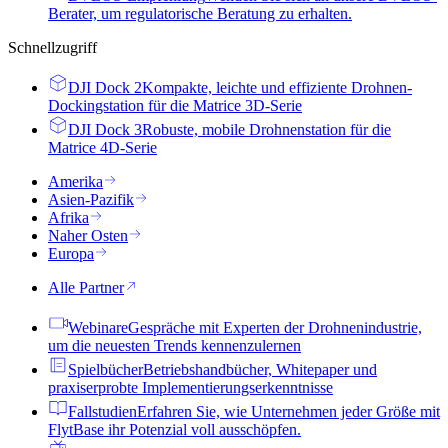
Berater, um regulatorische Beratung zu erhalten.
Schnellzugriff
DJI Dock 2
Kompakte, leichte und effiziente Drohnen-
Dockingstation für die Matrice 3D-Serie
DJI Dock 3
Robuste, mobile Drohnenstation für die
Matrice 4D-Serie
Amerika
Asien-Pazifik
Afrika
Naher Osten
Europa
Alle Partner
Webinare
Gespräche mit Experten der Drohnenindustrie,
um die neuesten Trends kennenzulernen
Spielbücher
Betriebshandbücher, Whitepaper und
praxiserprobte Implementierungserkenntnisse
Fallstudien
Erfahren Sie, wie Unternehmen jeder Größe mit
FlytBase ihr Potenzial voll ausschöpfen.