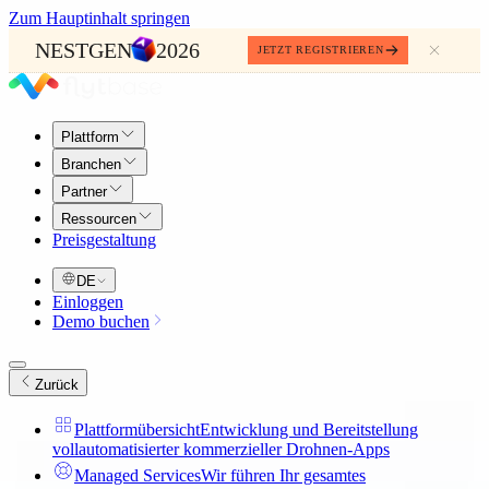
Zum Hauptinhalt springen
NESTGEN
2026
JETZT REGISTRIEREN
Plattform
Branchen
Partner
Ressourcen
Preisgestaltung
DE
Einloggen
Demo buchen
Zurück
Plattformübersicht
Entwicklung und Bereitstellung
vollautomatisierter kommerzieller Drohnen-Apps
Managed Services
Wir führen Ihr gesamtes