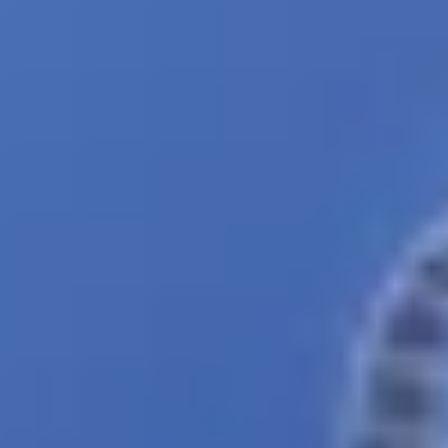
(BVLOS).
02
Sprecher
Josh Ogden
CEO & Mitgründer, AVSS
Achal Negi
Leiter Geschäftsentwicklung, FlytBase