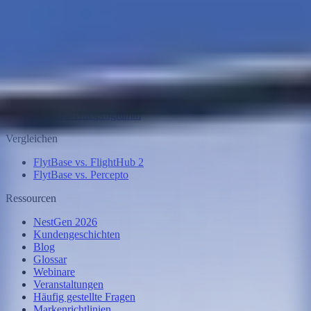
Preisgestaltung
Sicherheit
Flinks
Biegen
KI-Agenten
LUFT
Drohne in einer Box
Apps
Unterstützte Hardware
BVLOS-Hilfsprogramm
Vergleichen
FlytBase vs. FlightHub 2
FlytBase vs. Percepto
Ressourcen
NestGen 2026
Kundengeschichten
Blog
Glossar
Webinare
Veranstaltungen
Häufig gestellte Fragen
Markenrichtlinien