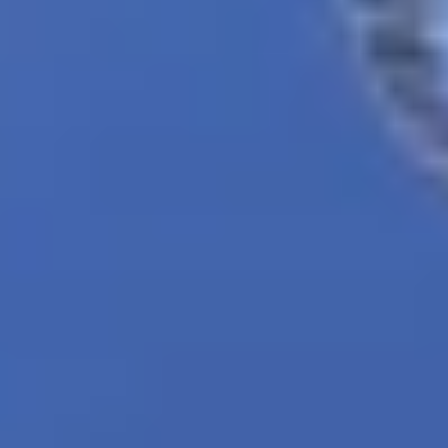
German
Bleiben Sie auf dem Laufenden
Holen Sie sich die neuesten Informationen
von FlytBase
Monatliche Berichte zu Drohnenautonomie, Produktneuheiten,
Kundenerfolgen und gelegentlichen Branchenanalysen. Kein Spam
- jederzeit abbestellbar.
2026 FlytBase. Alle Rechte vorbehalten.
Plattform
Plattformübersicht
Managed Services