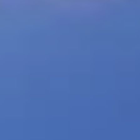
Sie interessieren sich für sichere und vorschriftsmäßige Flüge über
Menschen im angedockten Drohnenbetrieb? Nehmen Sie an
unserem kommenden Webinar teil und erfahren Sie, wie AVSS die
FAA-Zulassung für Flüge der Kategorien 2 und 3 sowie die EASA-
Zulassung 2511/2512 ohne Ausnahmegenehmigung ermöglicht.
Lernen Sie außerdem, wie die Integration in die FlytBase -
Softwareplattform Ihnen sorgenfreies Fernfliegen ermöglicht.
Drohnenfallschirme sind für den Einsatz außerhalb der Sichtweite
(BVLOS) unerlässlich, da sie die von den Aufsichtsbehörden
geforderte zusätzliche Sicherheit gewährleisten. Diese Fallschirme
ermöglichen die sichere Bergung von Drohnen bei Systemausfällen
oder Notfällen und erfüllen somit die strengen
Sicherheitsanforderungen für BVLOS-Einsätze. Diese Fähigkeit ist
essenziell für die Weiterentwicklung des Drohneneinsatzes in
komplexeren und vielfältigeren Missionen über weitläufige Gebiete.
In dieser Session geben wir einen detaillierten Überblick darüber,
wie Fallschirmsysteme in Kombination mit der richtigen
Flugautomatisierungssoftwareplattform zur Erreichung
regulatorischer Standards beitragen, mit einem Schwerpunkt auf
Flügen über Menschen und Flügen außerhalb der Sichtweite