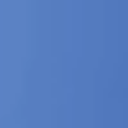
Wie SQM eine 678 km² große Mine in eine autonome
Inspektionszone verwandelte, die von Adentu und FlytBase
unterstützt wird
Lesen Sie die Fallstudie
Lösungsanbieter
Lernen Sie unsere Einsatzpartner aus aller
Welt kennen.
Flinks
Lernen Sie unsere Ökosystempartner und die
wichtigsten Autonomiekomponenten kennen.
Dock
Informieren Sie sich über unsere kompatible
Dockingstation-Hardware und die Plattformintegration.
BVLOS-Empfehlung
Wenden Sie sich an unsere BVLOS-