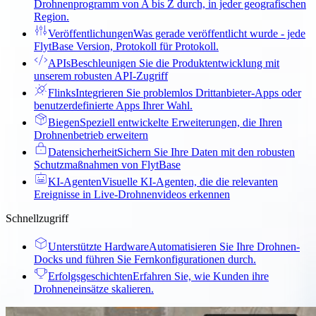
Drohnenprogramm von A bis Z durch, in jeder geografischen
Region.
Veröffentlichungen
Was gerade veröffentlicht wurde - jede
FlytBase Version, Protokoll für Protokoll.
APIs
Beschleunigen Sie die Produktentwicklung mit
unserem robusten API-Zugriff
Flinks
Integrieren Sie problemlos Drittanbieter-Apps oder
benutzerdefinierte Apps Ihrer Wahl.
Biegen
Speziell entwickelte Erweiterungen, die Ihren
Drohnenbetrieb erweitern
Datensicherheit
Sichern Sie Ihre Daten mit den robusten
Schutzmaßnahmen von FlytBase
KI-Agenten
Visuelle KI-Agenten, die die relevanten
Ereignisse in Live-Drohnenvideos erkennen
Schnellzugriff
Unterstützte Hardware
Automatisieren Sie Ihre Drohnen-
Docks und führen Sie Fernkonfigurationen durch.
Erfolgsgeschichten
Erfahren Sie, wie Kunden ihre
Drohneneinsätze skalieren.