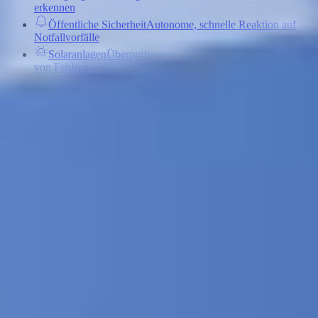
erkennen
Öffentliche Sicherheit
Autonome, schnelle Reaktion auf
Notfallvorfälle
Solaranlagen
Überprüfung von Schalttafeln und Erkennung
von Fehlern
Öl- und Gasförderung
Geräteausfälle erkennen, bevor es zu
Eskalationen kommt
Seehäfen
Sicherung von Häfen und Überwachung von
Schiffen
Eisenbahnbetrieb
Kontinuierliche Überprüfung der
Schieneninfrastruktur
Strafvollzugshaft
Überwachung und Aufdeckung von
Schmuggelware
Rechenzentren
Sicherung kritischer
Rechenzentrumsinfrastruktur
Transport und Autobahnen
Autonome
Korridorüberwachung und -reaktion
Konstruktion
Überwachung des Baufortschritts und der
Sicherheit