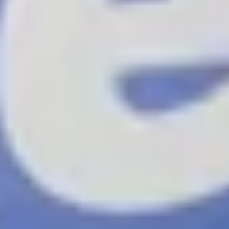
Die weltweit größte Online-Konferenz zum Thema physikalische
KI
Jetzt registrieren
Dokumentation
Unterstützte Hardware
Kontaktieren Sie den Support.
Partnerressourcenzentrum
Zurück zu den Webinaren
BVLOS & Regulations
Erfüllung der EASA MOC 2511/2512-
und FAA-Vorschriften für
Fallschirmbergungssysteme
9. Mai 2024 / 2024-05-09T05:30:00.000Z CT
webinars.detail.gate.watchCta
01
Um