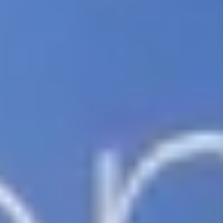
FlytBase TV
Entdecken, durchsuchen und Videoinhalte
auf Abruf konsumieren
Blogs
Artikel, Listen und Kundenberichte für
Drohnenlösungsanbieter
Veranstaltungen
Entdecken Sie spannende Veranstaltungen,
die von FlytBase und der Partner-Community organisiert
werden.
Glossar
Bleiben Sie über die Fachbegriffe der
Drohnenindustrie auf dem Laufenden.
Drücken
Bleiben Sie über aktuelle Nachrichten,
Medienberichte und Ankündigungen informiert.
FlytBase Academy
Erschließen Sie sich Ihr Fachwissen mit
branchenführenden Kursen
FlytLaunch
Die branchenweit besten Drohnen-
Dockingstationen werden vorgestellt