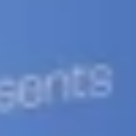
Berater, um regulatorische Beratung zu erhalten.
Schnellzugriff
DJI Dock 2
Kompakte, leichte und effiziente Drohnen-
Dockingstation für die Matrice 3D-Serie
DJI Dock 3
Robuste, mobile Drohnenstation für die
Matrice 4D-Serie
Amerika
Asien-Pazifik
Afrika
Naher Osten
Europa
Alle Partner
Webinare
Gespräche mit Experten der Drohnenindustrie,
um die neuesten Trends kennenzulernen
Spielbücher
Betriebshandbücher, Whitepaper und
praxiserprobte Implementierungserkenntnisse
Fallstudien
Erfahren Sie, wie Unternehmen jeder Größe mit
FlytBase ihr Potenzial voll ausschöpfen.