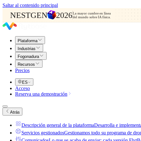
Saltar al contenido principal
NESTGEN
2026
La mayor cumbre en línea
del mundo sobre IA física.
Plataforma
Industrias
Fogonadura
Recursos
Precios
ES
Acceso
Reserva una demostración
Atrás
Descripción general de la plataforma
Desarrolla e implementa
Servicios gestionados
Gestionamos todo su programa de drones
Comunicados
Lo que se acaba de enviar: cada versión FlytBas