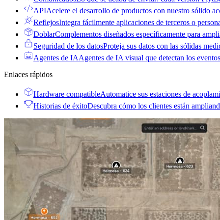
API
Acelere el desarrollo de productos con nuestro sólido ac
Reflejos
Integra fácilmente aplicaciones de terceros o persona
Doblar
Complementos diseñados específicamente para amplia
Seguridad de los datos
Proteja sus datos con las sólidas med
Agentes de IA
Agentes de IA visual que detectan los eventos
Enlaces rápidos
Hardware compatible
Automatice sus estaciones de acoplami
Historias de éxito
Descubra cómo los clientes están ampliand