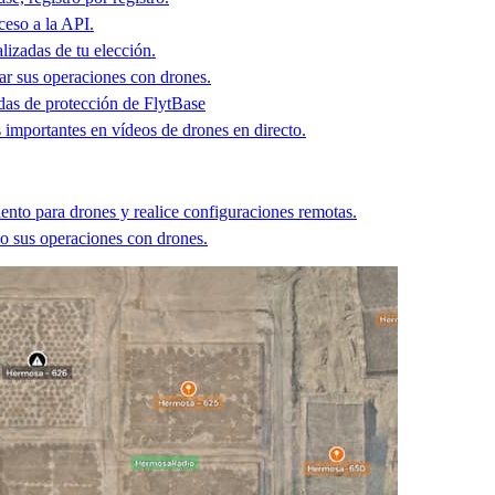
ceso a la API.
lizadas de tu elección.
r sus operaciones con drones.
idas de protección de FlytBase
 importantes en vídeos de drones en directo.
ento para drones y realice configuraciones remotas.
o sus operaciones con drones.