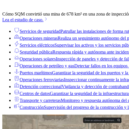
Cómo SQM convirtió una mina de 678 km² en una zona de inspecció
Lea el estudio de caso.
Servicios de seguridad
Patrullar las instalaciones de forma rut
Operaciones mineras
Realiza un seguimiento autónomo del pr
Servicios eléctricos
Supervisar los activos y los servicios públ
Seguridad pública
Respuesta rápida y autónoma ante inciden
Operaciones solares
Inspección de paneles y detección de fal
Operaciones de petróleo y gas
Detectar fallos en los equipos
Puertos marítimos
Garantizar la seguridad de los puertos y la
Operaciones ferroviarias
Inspeccionar continuamente la infrae
Detención correccional
Vigilancia y detección de contraban
Centros de datos
Garantizar la seguridad de la infraestructura 
Transporte y carreteras
Monitoreo y respuesta autónoma del 
Construcción
Supervisión del progreso de la construcción y 