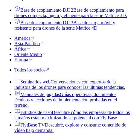
Base de acoplamiento DJI 2
Base de acoplamiento para
drones compacta, ligera y eficiente para la serie Matrice 3D.
Base de acoplamiento DJI 3
Base de carga móvil y
resistente para drones de la serie Matrice 4D
América
Asia-Pacífico
África
Oriente Medio
Europa
Todos los socios
Seminarios web
Conversaciones con expertos de la
industria de los drones para conocer las últimas tendencias.
Manuales de jugadas
Guías operativas, documentos
técnicos y lecciones de implementación probadas en el
terreno.
Estudios de caso
Descubre cómo las empresas de todos los
tamaños están maximizando su potencial con FlytBase
FlytBase TV
Descubre, explora y consume contenido de
vídeo bajo demanda.