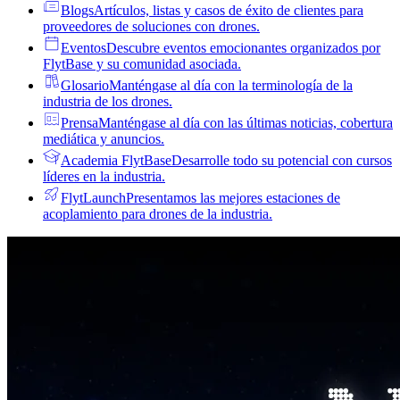
Blogs
Artículos, listas y casos de éxito de clientes para
proveedores de soluciones con drones.
Eventos
Descubre eventos emocionantes organizados por
FlytBase y su comunidad asociada.
Glosario
Manténgase al día con la terminología de la
industria de los drones.
Prensa
Manténgase al día con las últimas noticias, cobertura
mediática y anuncios.
Academia FlytBase
Desarrolle todo su potencial con cursos
líderes en la industria.
FlytLaunch
Presentamos las mejores estaciones de
acoplamiento para drones de la industria.