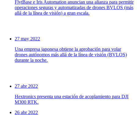
FlytBase e Iris Automation anuncian una alianza para permitir
operaciones seguras y automatizadas de drones BVLOS (más
allá de la línea de visión) a gran escala.
27 may 2022
Una empresa japonesa obtiene la aprobación para volar
drones autónomos más allá de la línea de visión (BVLOS)
durante la noche.
27 abr 2022
Hextronics presenta una estación de acoplamiento para DJI
M300 RTK.
26 abr 2022