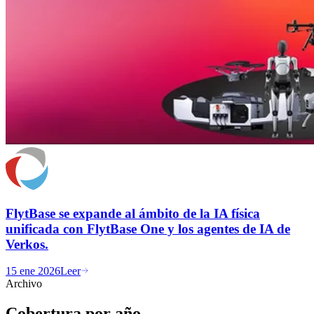
FlytBase se expande al ámbito de la IA física
unificada con FlytBase One y los agentes de IA de
Verkos.
15 ene 2026
Leer
Archivo
Cobertura por año