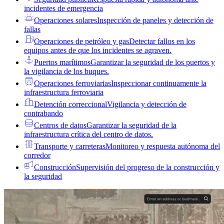
incidentes de emergencia
Operaciones solares
Inspección de paneles y detección de
fallas
Operaciones de petróleo y gas
Detectar fallos en los
equipos antes de que los incidentes se agraven.
Puertos marítimos
Garantizar la seguridad de los puertos y
la vigilancia de los buques.
Operaciones ferroviarias
Inspeccionar continuamente la
infraestructura ferroviaria
Detención correccional
Vigilancia y detección de
contrabando
Centros de datos
Garantizar la seguridad de la
infraestructura crítica del centro de datos.
Transporte y carreteras
Monitoreo y respuesta autónoma del
corredor
Construcción
Supervisión del progreso de la construcción y
la seguridad