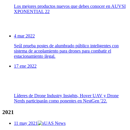
Los mejores productos nuevos que debes conocer en AUVSI
XPONENTIAL 22
4 mar 2022
Seúl prueba postes de alumbrado público inteligentes con
sistema de acoplamiento para drones para combatir el
estacionamiento ilegal.
17 ene 2022
Líderes de Drone Industry Insights, Hover UAV y Drone
Nerds participarán como ponentes en NestGen '22.
2021
11 may 2021