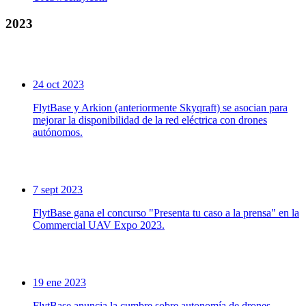
2023
24 oct 2023
FlytBase y Arkion (anteriormente Skyqraft) se asocian para
mejorar la disponibilidad de la red eléctrica con drones
autónomos.
7 sept 2023
FlytBase gana el concurso "Presenta tu caso a la prensa" en la
Commercial UAV Expo 2023.
19 ene 2023
FlytBase anuncia la cumbre sobre autonomía de drones