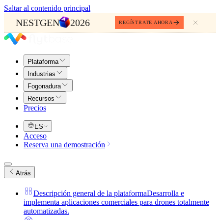
Saltar al contenido principal
NESTGEN
2026
REGÍSTRATE AHORA
Plataforma
Industrias
Fogonadura
Recursos
Precios
ES
Acceso
Reserva una demostración
Atrás
Descripción general de la plataforma
Desarrolla e
implementa aplicaciones comerciales para drones totalmente
automatizadas.