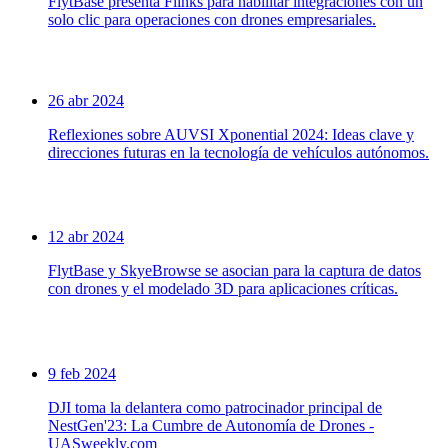
FlytBase presenta Flinks para habilitar integraciones con un
solo clic para operaciones con drones empresariales.
26 abr 2024
Reflexiones sobre AUVSI Xponential 2024: Ideas clave y
direcciones futuras en la tecnología de vehículos autónomos.
12 abr 2024
FlytBase y SkyeBrowse se asocian para la captura de datos
con drones y el modelado 3D para aplicaciones críticas.
9 feb 2024
DJI toma la delantera como patrocinador principal de
NestGen'23: La Cumbre de Autonomía de Drones -
UASweekly.com