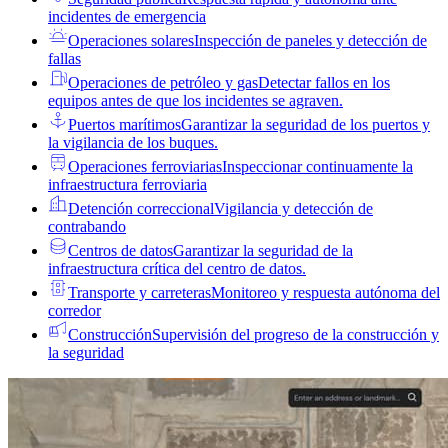
incidentes de emergencia
Operaciones solares
Inspección de paneles y detección de
fallas
Operaciones de petróleo y gas
Detectar fallos en los
equipos antes de que los incidentes se agraven.
Puertos marítimos
Garantizar la seguridad de los puertos y
la vigilancia de los buques.
Operaciones ferroviarias
Inspeccionar continuamente la
infraestructura ferroviaria
Detención correccional
Vigilancia y detección de
contrabando
Centros de datos
Garantizar la seguridad de la
infraestructura crítica del centro de datos.
Transporte y carreteras
Monitoreo y respuesta autónoma del
corredor
Construcción
Supervisión del progreso de la construcción y
la seguridad