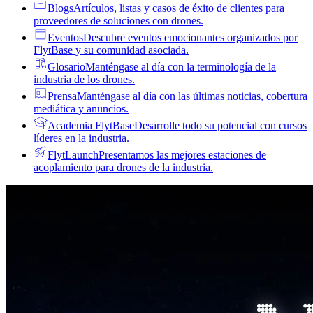
Blogs
Artículos, listas y casos de éxito de clientes para
proveedores de soluciones con drones.
Eventos
Descubre eventos emocionantes organizados por
FlytBase y su comunidad asociada.
Glosario
Manténgase al día con la terminología de la
industria de los drones.
Prensa
Manténgase al día con las últimas noticias, cobertura
mediática y anuncios.
Academia FlytBase
Desarrolle todo su potencial con cursos
líderes en la industria.
FlytLaunch
Presentamos las mejores estaciones de
acoplamiento para drones de la industria.