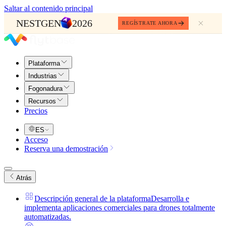
Saltar al contenido principal
NESTGEN
2026
REGÍSTRATE AHORA
Plataforma
Industrias
Fogonadura
Recursos
Precios
ES
Acceso
Reserva una demostración
Atrás
Descripción general de la plataforma
Desarrolla e
implementa aplicaciones comerciales para drones totalmente
automatizadas.