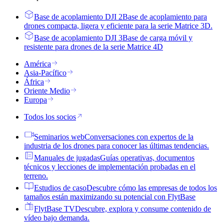
Base de acoplamiento DJI 2
Base de acoplamiento para
drones compacta, ligera y eficiente para la serie Matrice 3D.
Base de acoplamiento DJI 3
Base de carga móvil y
resistente para drones de la serie Matrice 4D
América
Asia-Pacífico
África
Oriente Medio
Europa
Todos los socios
Seminarios web
Conversaciones con expertos de la
industria de los drones para conocer las últimas tendencias.
Manuales de jugadas
Guías operativas, documentos
técnicos y lecciones de implementación probadas en el
terreno.
Estudios de caso
Descubre cómo las empresas de todos los
tamaños están maximizando su potencial con FlytBase
FlytBase TV
Descubre, explora y consume contenido de
vídeo bajo demanda.