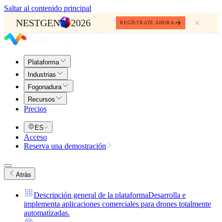
Saltar al contenido principal
NESTGEN
2026
REGÍSTRATE AHORA
Plataforma
Industrias
Fogonadura
Recursos
Precios
ES
Acceso
Reserva una demostración
Atrás
Descripción general de la plataforma
Desarrolla e
implementa aplicaciones comerciales para drones totalmente
automatizadas.