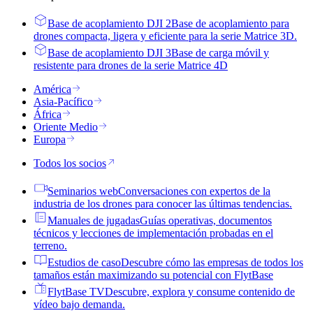
Base de acoplamiento DJI 2
Base de acoplamiento para
drones compacta, ligera y eficiente para la serie Matrice 3D.
Base de acoplamiento DJI 3
Base de carga móvil y
resistente para drones de la serie Matrice 4D
América
Asia-Pacífico
África
Oriente Medio
Europa
Todos los socios
Seminarios web
Conversaciones con expertos de la
industria de los drones para conocer las últimas tendencias.
Manuales de jugadas
Guías operativas, documentos
técnicos y lecciones de implementación probadas en el
terreno.
Estudios de caso
Descubre cómo las empresas de todos los
tamaños están maximizando su potencial con FlytBase
FlytBase TV
Descubre, explora y consume contenido de
vídeo bajo demanda.