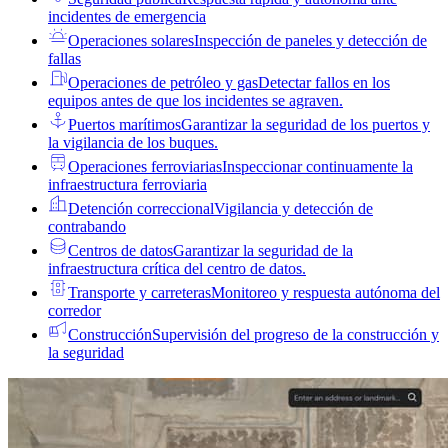
incidentes de emergencia
Operaciones solares
Inspección de paneles y detección de
fallas
Operaciones de petróleo y gas
Detectar fallos en los
equipos antes de que los incidentes se agraven.
Puertos marítimos
Garantizar la seguridad de los puertos y
la vigilancia de los buques.
Operaciones ferroviarias
Inspeccionar continuamente la
infraestructura ferroviaria
Detención correccional
Vigilancia y detección de
contrabando
Centros de datos
Garantizar la seguridad de la
infraestructura crítica del centro de datos.
Transporte y carreteras
Monitoreo y respuesta autónoma del
corredor
Construcción
Supervisión del progreso de la construcción y
la seguridad