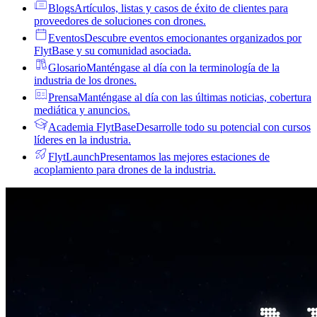
Blogs
Artículos, listas y casos de éxito de clientes para
proveedores de soluciones con drones.
Eventos
Descubre eventos emocionantes organizados por
FlytBase y su comunidad asociada.
Glosario
Manténgase al día con la terminología de la
industria de los drones.
Prensa
Manténgase al día con las últimas noticias, cobertura
mediática y anuncios.
Academia FlytBase
Desarrolle todo su potencial con cursos
líderes en la industria.
FlytLaunch
Presentamos las mejores estaciones de
acoplamiento para drones de la industria.