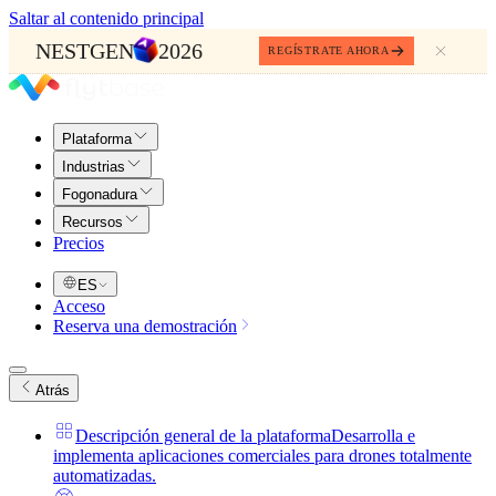
Saltar al contenido principal
NESTGEN
2026
REGÍSTRATE AHORA
Plataforma
Industrias
Fogonadura
Recursos
Precios
ES
Acceso
Reserva una demostración
Atrás
Descripción general de la plataforma
Desarrolla e
implementa aplicaciones comerciales para drones totalmente
automatizadas.