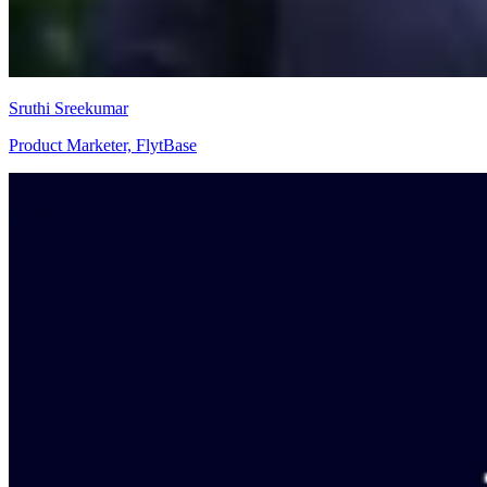
Sruthi Sreekumar
Product Marketer, FlytBase