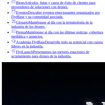
Blogs
Artículos, listas y casos de éxito de clientes para
proveedores de soluciones con drones.
Eventos
Descubre eventos emocionantes organizados por
FlytBase y su comunidad asociada.
Glosario
Manténgase al día con la terminología de la
industria de los drones.
Prensa
Manténgase al día con las últimas noticias, cobertura
mediática y anuncios.
Academia FlytBase
Desarrolle todo su potencial con cursos
líderes en la industria.
FlytLaunch
Presentamos las mejores estaciones de
acoplamiento para drones de la industria.