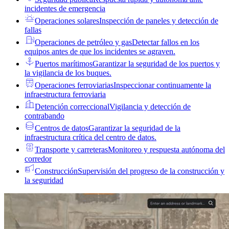
incidentes de emergencia
Operaciones solares
Inspección de paneles y detección de
fallas
Operaciones de petróleo y gas
Detectar fallos en los
equipos antes de que los incidentes se agraven.
Puertos marítimos
Garantizar la seguridad de los puertos y
la vigilancia de los buques.
Operaciones ferroviarias
Inspeccionar continuamente la
infraestructura ferroviaria
Detención correccional
Vigilancia y detección de
contrabando
Centros de datos
Garantizar la seguridad de la
infraestructura crítica del centro de datos.
Transporte y carreteras
Monitoreo y respuesta autónoma del
corredor
Construcción
Supervisión del progreso de la construcción y
la seguridad