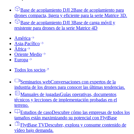
Base de acoplamiento DJI 2
Base de acoplamiento para
drones compacta, ligera y eficiente para la serie Matrice 3D.
Base de acoplamiento DJI 3
Base de carga móvil y
resistente para drones de la serie Matrice 4D
América
Asia-Pacífico
África
Oriente Medio
Europa
Todos los socios
Seminarios web
Conversaciones con expertos de la
industria de los drones para conocer las últimas tendencias.
Manuales de jugadas
Guías operativas, documentos
técnicos y lecciones de implementación probadas en el
terreno.
Estudios de caso
Descubre cómo las empresas de todos los
tamaños están maximizando su potencial con FlytBase
FlytBase TV
Descubre, explora y consume contenido de
vídeo bajo demanda.