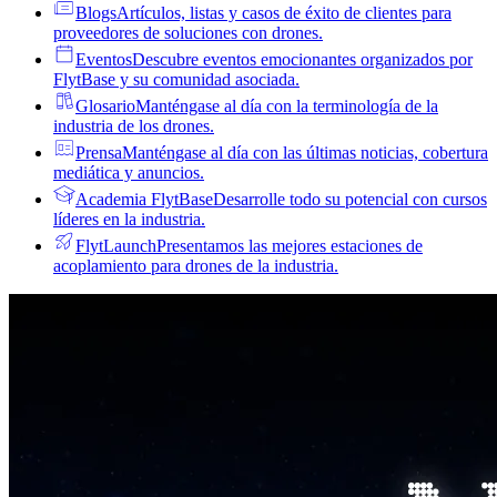
Blogs
Artículos, listas y casos de éxito de clientes para
proveedores de soluciones con drones.
Eventos
Descubre eventos emocionantes organizados por
FlytBase y su comunidad asociada.
Glosario
Manténgase al día con la terminología de la
industria de los drones.
Prensa
Manténgase al día con las últimas noticias, cobertura
mediática y anuncios.
Academia FlytBase
Desarrolle todo su potencial con cursos
líderes en la industria.
FlytLaunch
Presentamos las mejores estaciones de
acoplamiento para drones de la industria.