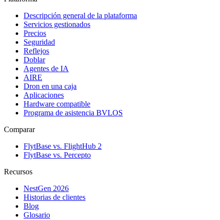
Descripción general de la plataforma
Servicios gestionados
Precios
Seguridad
Reflejos
Doblar
Agentes de IA
AIRE
Dron en una caja
Aplicaciones
Hardware compatible
Programa de asistencia BVLOS
Comparar
FlytBase vs. FlightHub 2
FlytBase vs. Percepto
Recursos
NestGen 2026
Historias de clientes
Blog
Glosario