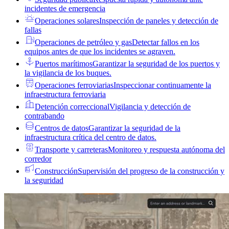
incidentes de emergencia
Operaciones solares
Inspección de paneles y detección de
fallas
Operaciones de petróleo y gas
Detectar fallos en los
equipos antes de que los incidentes se agraven.
Puertos marítimos
Garantizar la seguridad de los puertos y
la vigilancia de los buques.
Operaciones ferroviarias
Inspeccionar continuamente la
infraestructura ferroviaria
Detención correccional
Vigilancia y detección de
contrabando
Centros de datos
Garantizar la seguridad de la
infraestructura crítica del centro de datos.
Transporte y carreteras
Monitoreo y respuesta autónoma del
corredor
Construcción
Supervisión del progreso de la construcción y
la seguridad