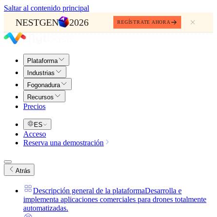
Saltar al contenido principal
NESTGEN
2026
REGÍSTRATE AHORA
Plataforma
Industrias
Fogonadura
Recursos
Precios
ES
Acceso
Reserva una demostración
Atrás
Descripción general de la plataforma
Desarrolla e
implementa aplicaciones comerciales para drones totalmente
automatizadas.