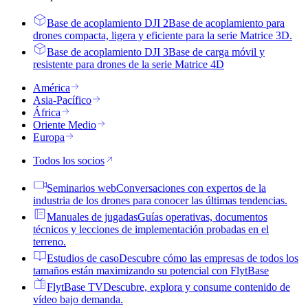
Base de acoplamiento DJI 2
Base de acoplamiento para
drones compacta, ligera y eficiente para la serie Matrice 3D.
Base de acoplamiento DJI 3
Base de carga móvil y
resistente para drones de la serie Matrice 4D
América
Asia-Pacífico
África
Oriente Medio
Europa
Todos los socios
Seminarios web
Conversaciones con expertos de la
industria de los drones para conocer las últimas tendencias.
Manuales de jugadas
Guías operativas, documentos
técnicos y lecciones de implementación probadas en el
terreno.
Estudios de caso
Descubre cómo las empresas de todos los
tamaños están maximizando su potencial con FlytBase
FlytBase TV
Descubre, explora y consume contenido de
vídeo bajo demanda.