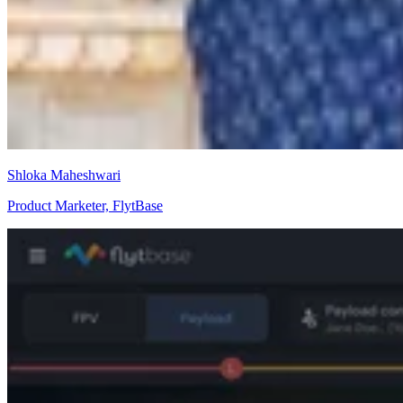
Shloka Maheshwari
Product Marketer, FlytBase