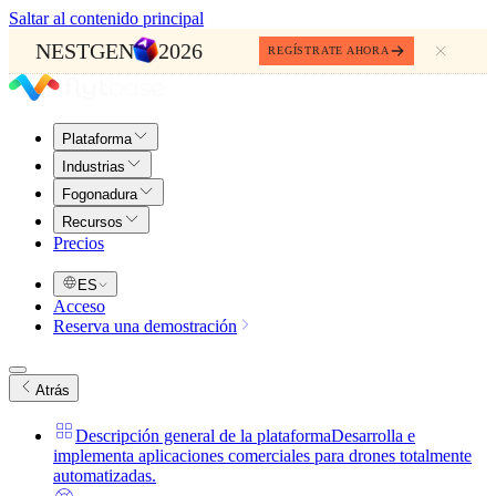
Saltar al contenido principal
NESTGEN
2026
REGÍSTRATE AHORA
Plataforma
Industrias
Fogonadura
Recursos
Precios
ES
Acceso
Reserva una demostración
Atrás
Descripción general de la plataforma
Desarrolla e
implementa aplicaciones comerciales para drones totalmente
automatizadas.