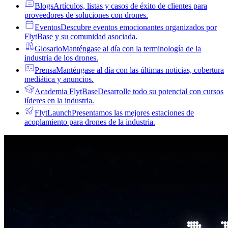
Blogs
Artículos, listas y casos de éxito de clientes para
proveedores de soluciones con drones.
Eventos
Descubre eventos emocionantes organizados por
FlytBase y su comunidad asociada.
Glosario
Manténgase al día con la terminología de la
industria de los drones.
Prensa
Manténgase al día con las últimas noticias, cobertura
mediática y anuncios.
Academia FlytBase
Desarrolle todo su potencial con cursos
líderes en la industria.
FlytLaunch
Presentamos las mejores estaciones de
acoplamiento para drones de la industria.