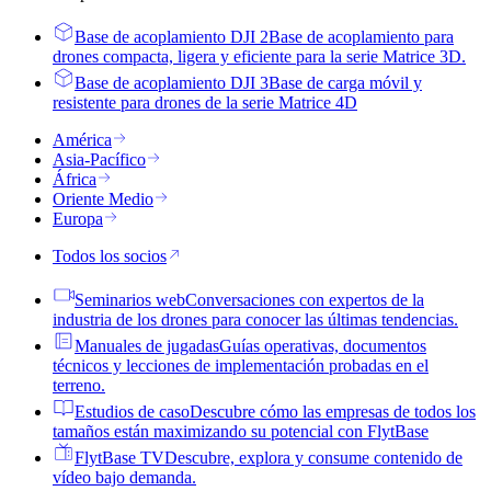
Base de acoplamiento DJI 2
Base de acoplamiento para
drones compacta, ligera y eficiente para la serie Matrice 3D.
Base de acoplamiento DJI 3
Base de carga móvil y
resistente para drones de la serie Matrice 4D
América
Asia-Pacífico
África
Oriente Medio
Europa
Todos los socios
Seminarios web
Conversaciones con expertos de la
industria de los drones para conocer las últimas tendencias.
Manuales de jugadas
Guías operativas, documentos
técnicos y lecciones de implementación probadas en el
terreno.
Estudios de caso
Descubre cómo las empresas de todos los
tamaños están maximizando su potencial con FlytBase
FlytBase TV
Descubre, explora y consume contenido de
vídeo bajo demanda.