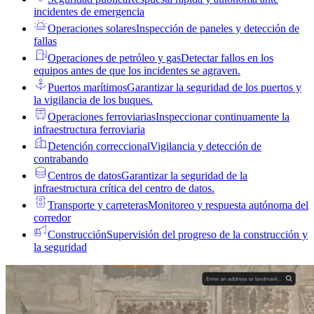
incidentes de emergencia
Operaciones solares
Inspección de paneles y detección de
fallas
Operaciones de petróleo y gas
Detectar fallos en los
equipos antes de que los incidentes se agraven.
Puertos marítimos
Garantizar la seguridad de los puertos y
la vigilancia de los buques.
Operaciones ferroviarias
Inspeccionar continuamente la
infraestructura ferroviaria
Detención correccional
Vigilancia y detección de
contrabando
Centros de datos
Garantizar la seguridad de la
infraestructura crítica del centro de datos.
Transporte y carreteras
Monitoreo y respuesta autónoma del
corredor
Construcción
Supervisión del progreso de la construcción y
la seguridad