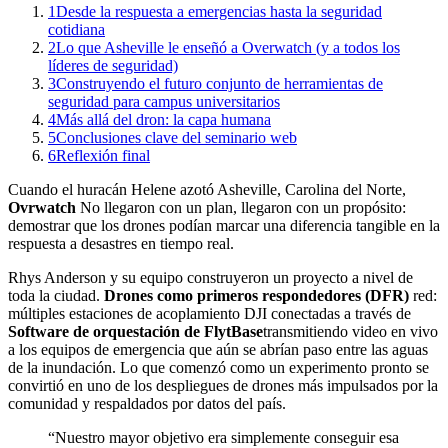
1
Desde la respuesta a emergencias hasta la seguridad
cotidiana
2
Lo que Asheville le enseñó a Overwatch (y a todos los
líderes de seguridad)
3
Construyendo el futuro conjunto de herramientas de
seguridad para campus universitarios
4
Más allá del dron: la capa humana
5
Conclusiones clave del seminario web
6
Reflexión final
Cuando el huracán Helene azotó Asheville, Carolina del Norte,
Ovrwatch
No llegaron con un plan, llegaron con un propósito:
demostrar que los drones podían marcar una diferencia tangible en la
respuesta a desastres en tiempo real.
Rhys Anderson y su equipo construyeron un proyecto a nivel de
toda la ciudad.
Drones como primeros respondedores (DFR)
red:
múltiples estaciones de acoplamiento DJI conectadas a través de
Software de orquestación de FlytBase
transmitiendo video en vivo
a los equipos de emergencia que aún se abrían paso entre las aguas
de la inundación. Lo que comenzó como un experimento pronto se
convirtió en uno de los despliegues de drones más impulsados ​​por la
comunidad y respaldados por datos del país.
“Nuestro mayor objetivo era simplemente conseguir esa