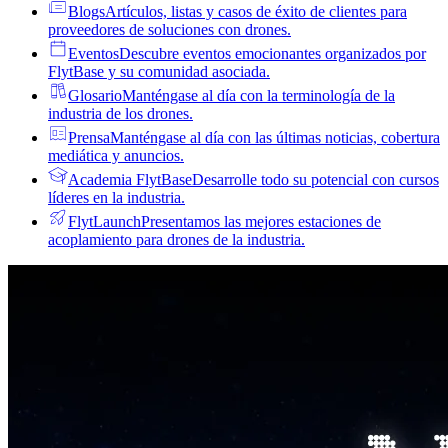
Blogs
Artículos, listas y casos de éxito de clientes para
proveedores de soluciones con drones.
Eventos
Descubre eventos emocionantes organizados por
FlytBase y su comunidad asociada.
Glosario
Manténgase al día con la terminología de la
industria de los drones.
Prensa
Manténgase al día con las últimas noticias, cobertura
mediática y anuncios.
Academia FlytBase
Desarrolle todo su potencial con cursos
líderes en la industria.
FlytLaunch
Presentamos las mejores estaciones de
acoplamiento para drones de la industria.