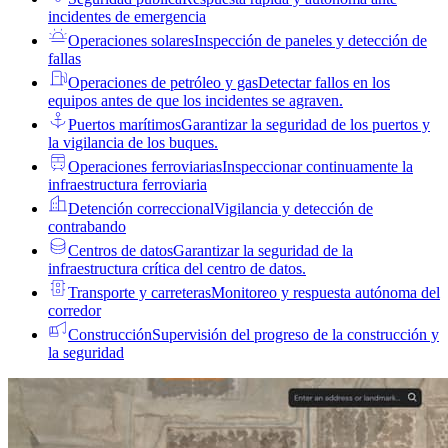
incidentes de emergencia
Operaciones solares
Inspección de paneles y detección de
fallas
Operaciones de petróleo y gas
Detectar fallos en los
equipos antes de que los incidentes se agraven.
Puertos marítimos
Garantizar la seguridad de los puertos y
la vigilancia de los buques.
Operaciones ferroviarias
Inspeccionar continuamente la
infraestructura ferroviaria
Detención correccional
Vigilancia y detección de
contrabando
Centros de datos
Garantizar la seguridad de la
infraestructura crítica del centro de datos.
Transporte y carreteras
Monitoreo y respuesta autónoma del
corredor
Construcción
Supervisión del progreso de la construcción y
la seguridad