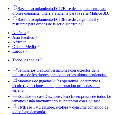
Base de acoplamiento DJI 2
Base de acoplamiento para
drones compacta, ligera y eficiente para la serie Matrice 3D.
Base de acoplamiento DJI 3
Base de carga móvil y
resistente para drones de la serie Matrice 4D
América
Asia-Pacífico
África
Oriente Medio
Europa
Todos los socios
Seminarios web
Conversaciones con expertos de la
industria de los drones para conocer las últimas tendencias.
Manuales de jugadas
Guías operativas, documentos
técnicos y lecciones de implementación probadas en el
terreno.
Estudios de caso
Descubre cómo las empresas de todos los
tamaños están maximizando su potencial con FlytBase
FlytBase TV
Descubre, explora y consume contenido de
vídeo bajo demanda.