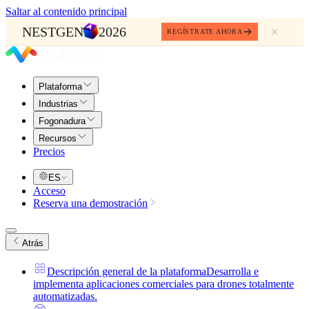
Saltar al contenido principal
NESTGEN
2026
REGÍSTRATE AHORA
Plataforma
Industrias
Fogonadura
Recursos
Precios
ES
Acceso
Reserva una demostración
Atrás
Descripción general de la plataforma
Desarrolla e
implementa aplicaciones comerciales para drones totalmente
automatizadas.